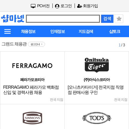
PC버전
로그인
회원가입
채용정보
인재정보
지도검색
샵토크
그랜드 채용관
광고안내
1
/ 3
페라가모코리아
(주)아식스코리아
FERRAGAMO 페라가모 백화점
[오니츠카타이거] 전국지점 직영
신입 및 경력사원 채용
점 판매사원 구인
전국 지점
전국 지점