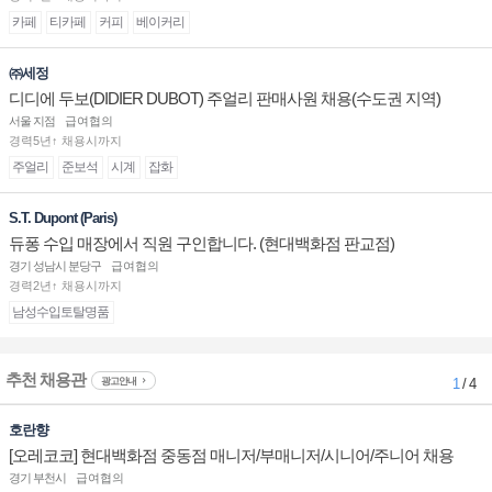
카페
티카페
커피
베이커리
㈜세정
디디에 두보(DIDIER DUBOT) 주얼리 판매사원 채용(수도권 지역)
서울 지점
급여협의
경력5년↑ 채용시까지
주얼리
준보석
시계
잡화
S.T. Dupont (Paris)
듀퐁 수입 매장에서 직원 구인합니다. (현대백화점 판교점)
경기 성남시 분당구
급여협의
경력2년↑ 채용시까지
남성수입토탈명품
추천 채용관
광고안내
1
/ 4
호란향
[오레코코] 현대백화점 중동점 매니저/부매니저/시니어/주니어 채용
경기 부천시
급여협의