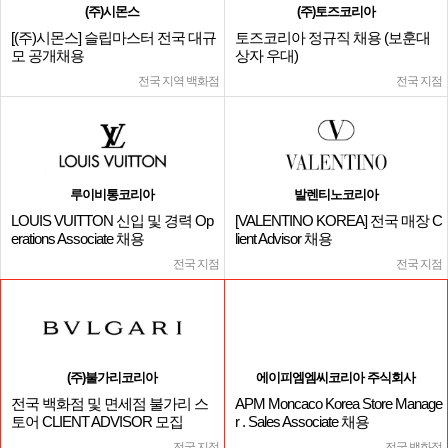
(주)시몬스
(주)토즈코리아
[(주)시몬스] 슬립마스터 전국 대규
토즈코리아 정규직 채용 (보훈대
모 공개채용
상자 우대)
전국 지역 백화점
전국 지점
루이비통코리아
발렌티노코리아
LOUIS VUITTON 신입 및 경력 Op
[VALENTINO KOREA] 전국 매장 C
erations Associate 채용
lient Advisor 채용
전국 지점
전국 지점
(주)불가리코리아
에이피엠엠씨코리아 주식회사
전국 백화점 및 면세점 불가리 스
APM Moncaco Korea Store Manage
토어 CLIENT ADVISOR 모집
r . Sales Associate 채용
전국 지점
전국 백화점