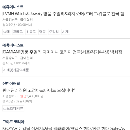
㈜휴머니스트
[LVMH Watch & Jewelry]명품 주얼리&와치 쇼메/프레드/위블로 전국 점
장/부점장/판매사원 채용
서울 강남구
급여협의
경력10년↑ 09/08까지
쇼메
프레드
위블로
명품
주얼리
시계
㈜휴머니스트
[DAMIANI]명품 주얼리 다미아니 코리아 전국(서울/경기/부산) 백화점
부점장/판매사원 채용
서울 송파구
급여협의
경력8년↑ 09/08까지
시계및귀금속제품
신한어패럴
판매관리직원 고정아르바이트 모십니다^
서울 송파구
월급
2,400,000원
경력3년↑ 채용시까지
스포츠/레져류
고야드 코리아
[GOYARD] 강남 신세계/서울 갤러리아/코엑스 현대/판교 현대 Sales As