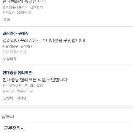
현대백화점 충청점 세터
충북 청주시 흥덕구
급여협의
경력2년↑ 09/08까지
복합
갤러리아 꾸레쥬
갤러리아 꾸레쥬에서 주니어분을 구인합니다!
서울 강남구
급여협의
신입 채용시까지
여성의류
현대중동 헨리코튼
현대중동 헨리코튼 직원 구인합니다
경기 부천시 원미구
급여협의
경력1년↑ 채용시까지
남성복
캐쥬얼
샵토크
근무전퇴사