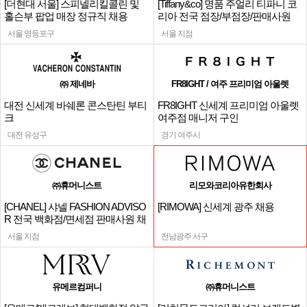
[더현대 서울] 스피넬리킬콜린 및
[Tiffany&co] 명품 주얼리 티파니 코
홀슨부 팝업 매장 정규직 채용
리아 전국 점장/부점장/판매사원
서울 영등포구
서울 지점
㈜ 제네바
FR8IGHT / 여주 프리미엄 아울렛
대전 신세계 바쉐론 콘스탄틴 부티
FR8IGHT 신세계 프리미엄 아울렛
크
여주점 매니저 구인
대전 유성구
경기 여주시
㈜휴머니스트
리모와코리아유한회사
[CHANEL] 샤넬 FASHION ADVISO
[RIMOWA] 신세계 광주 채용
R 전국 백화점/면세점 판매사원 채
용
서울 지점
전남광주 서구
유메르컴퍼니
㈜휴머니스트