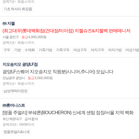
경력7년↑ 채용시까지
기초 럭셔리 화장품
㈜ 지젤
(최고대우)롯데백화점(건대점/미아점) 지젤슈즈&지젤백 판매매니저
(직원) 구인합니다
서울 광진구
월급
4,000,000원
경력1년↑ 채용시까지
구두
가방
수제화
가죽가방
가죽구두
여성구두
여자구두
여자가방
여성가방
지오송지오 광양LF점
광양LF스퀘어 지오송지오 직원분(시니어,주니어) 모십니다
전남광주 광양시
월급
3,000,000원
경력1년↑ 채용시까지
남성캐릭터정장
㈜휴머니스트
[명품 주얼리] 부쉐론(BOUCHERON) 신세계 센텀 점장/서울 지역 백화
점 판매사원 채용
부산 해운대구
급여협의
경력10년↑ 09/08까지
명품쥬얼리&시계