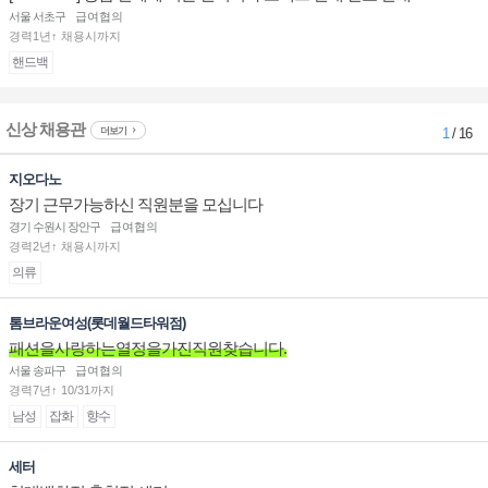
sociate 채용
서울 서초구
급여협의
경력1년↑ 채용시까지
핸드백
신상 채용관
더보기
1
/ 16
지오다노
장기 근무가능하신 직원분을 모십니다
경기 수원시 장안구
급여협의
경력2년↑ 채용시까지
의류
톰브라운여성(롯데월드타워점)
패션을사랑하는열정을가진직원찾습니다.
서울 송파구
급여협의
경력7년↑ 10/31까지
남성
잡화
향수
세터