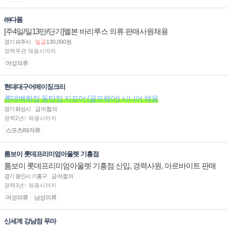
㈜다폼
[주4일/일13만/단기]멜본 바리루스 의류 판매사원채용
경기 파주시
일급
130,000원
경력무관 채용시까지
여성의류
현대대구어메이징크리
롯데백화점 동탄점 지포어 (골프웨어) 시니어 채용
경기 화성시
급여협의
경력2년↑ 채용시까지
스포츠/레져류
톰보이 롯데프리미엄아울렛 기흥점
톰보이 롯데프리미엄아울렛 기흥점 신입, 경력사원, 아르바이트 판매
직 구인합니다.
경기 용인시 기흥구
급여협의
경력3년↑ 채용시까지
여성의류
남성의류
신세계 강남점 푸마