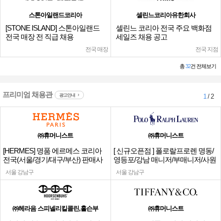
스톤아일랜드코리아
셀린느코리아유한회사
[STONE ISLAND] 스톤아일랜드
셀린느 코리아 전국 주요 백화점
전국 매장 전 직급 채용
세일즈 채용 공고
전국 매장
전국 지점
총
32
건 전체보기
프리미엄 채용관
광고안내
1
/ 2
㈜휴머니스트
㈜휴머니스트
[HERMES] 명품 에르메스 코리아
[ 신규오픈점 ] 폴로랄프로렌 명동/
전국(서울/경기/대구/부산) 판매사
영등포/강남 매니저/부매니저/사원
원
서울 강남구
서울 강남구
㈜헤라음 스피넬리킬콜린,홀슨부
㈜휴머니스트