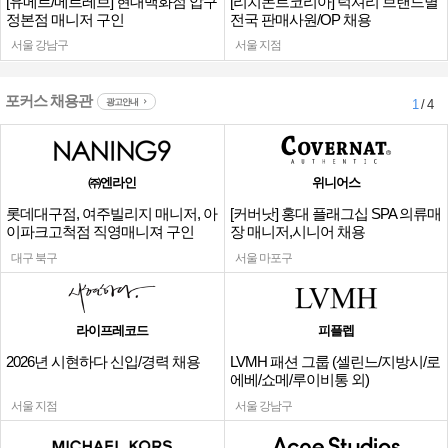
[유메르/메르레브] 현대백화점 압구
[리치몬트코리아] 럭셔리 브랜드별
정본점 매니저 구인
전국 판매사원/OP 채용
서울 강남구
서울 지점
포커스 채용관
광고안내
1
/ 4
㈜엔라인
위니어스
롯데대구점, 여주빌리지 매니저, 아
[커버낫] 홍대 플래그십 SPA 의류매
이파크고척점 직영매니져 구인
장 매니저,시니어 채용
대구 북구
서울 마포구
라이프레코드
피플렙
2026년 시현하다 신입/경력 채용
LVMH 패션 그룹 (셀린느/지방시/로
에베/쇼메/루이비통 외)
서울 지점
서울 강남구