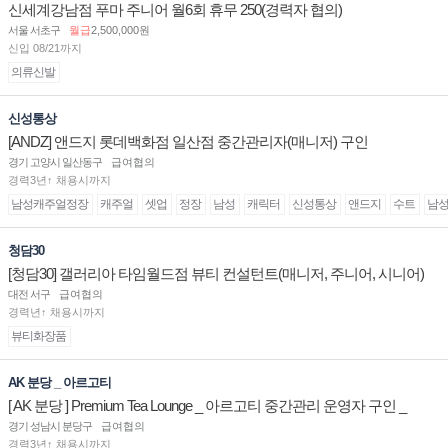
신세계강남점 푸마 주니어 월6회 휴무 250(경력자 협의)
서울 서초구
월급
2,500,000원
신입 08/21까지
의류신발
신성통상
[ANDZ] 앤드지 롯데백화점 일산점 중간관리자(매니저) 구인
경기 고양시 일산동구
급여협의
경력3년↑ 채용시까지
남성캐주얼정장
캐주얼
셋업
정장
남성
캐릭터
신성통상
앤드지
수트
남
청담30
[청담30] 갤러리아 타임월드점 뷰티 컨설턴트(매니저, 주니어, 시니어)
채용
대전 서구
급여협의
경력년↑ 채용시까지
뷰티화장품
AK 분당 _ 아르고티
[ AK 분당 ] Premium Tea Lounge _ 아르고티 중간관리 운영자 구인 _
경기 성남시 분당구
급여협의
경력3년↑ 채용시까지