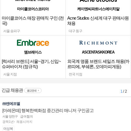
마이클코어스코리아
케이앤씨파트너스에이치알
마이클코어스 매장 판매직 구인 (전
Acne Studios 신세계 대구 판매사원
국)
채용
서울 송파구
대구 동구
엠브레이스
ASCENTASKKOREA
[럭셔리 브랜드] 서울~경기, 신입~
외국계 명품 브랜드 세일즈 채용(까
슈퍼바이저 (정규직)
르띠에, 부쉐론, 오데마피게등)
서울 지점
전국 지점
긴급 채용관
광고안내
1
/ 2
㈜엔에프엘
[마레몬떼] 행복한백화점 중간관리 매니저 구인공고
서울 양천구
급여협의
경력1년↑ 채용시까지
여성복