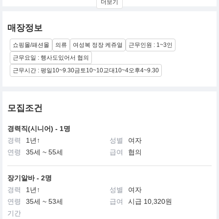
더보기
입니다. 감각적이고 합리적 마인드의 사랑스러움이 내재된 여성상
을 의미하는 SOUP은 페미닌한 Fit과 감성적인 컬러, 섬세한 디테일
로 로맨틱한 서정을 선사합니다
매장정보
쇼핑몰/패션몰
의류
여성복 정장 케쥬얼
근무인원 : 1~3인
근무요일 : 행사도있어서 협의
근무시간 : 평일10~9.30금토10~10교대10~4오후4~9.30
모집조건
경력직(시니어) - 1명
경력
1년↑
성별
여자
연령
35세 ~ 55세
급여
협의
장기알바 - 2명
경력
1년↑
성별
여자
연령
35세 ~ 53세
급여
시급 10,320원
기간