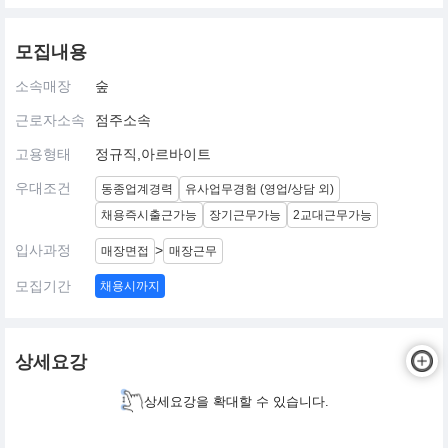
모집내용
소속매장
숲
근로자소속
점주소속
고용형태
정규직,아르바이트
우대조건
동종업계경력
유사업무경험 (영업/상담 외)
채용즉시출근가능
장기근무가능
2교대근무가능
입사과정
>
매장면접
매장근무
모집기간
채용시까지
상세요강
상세요강을 확대할 수 있습니다.