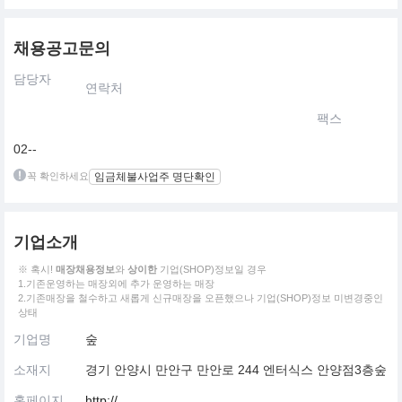
채용공고문의
담당자
연락처
팩스
02--
꼭 확인하세요
임금체불사업주 명단확인
기업소개
※ 혹시!
매장채용정보
와
상이한
기업(SHOP)정보일 경우
1.기존운영하는 매장외에 추가 운영하는 매장
2.기존매장을 철수하고 새롭게 신규매장을 오픈했으나 기업(SHOP)정보 미변경중인
상태
기업명
숲
소재지
경기 안양시 만안구 만안로 244 엔터식스 안양점3층숲
홈페이지
http://