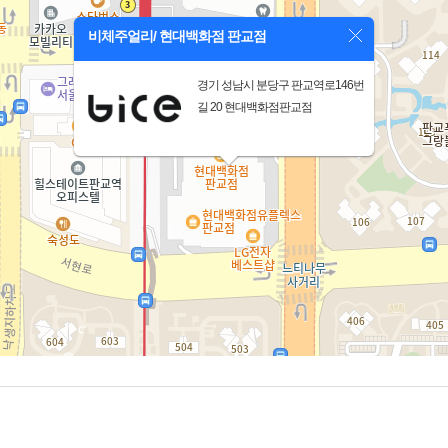
비체주얼리/ 현대백화점 판교점
경기 성남시 분당구 판교역로146번
길 20 현대백화점판교점