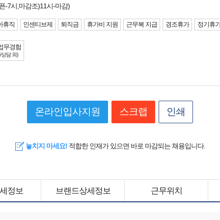
-7시,마감조)11시-마감)
아휴직
인센티브제
퇴직금
휴가비 지원
근무복 지급
경조휴가
정기휴
업무경험
/상담 외)
온라인입사지원
스크랩
인쇄
놓치지 마세요!
적합한 인재가 있으면 바로 마감되는 채용입니다.
세정보
브랜드상세정보
근무위치