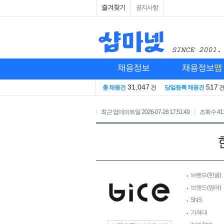
즐겨찾기
공지사항
채용정보
채용정보
맵
31,047
517
총 채용건
건
당일등록 채용건
최근 업데이트일
2026-07-28 17:51:49
조회수
41
브랜드(한글)
브랜드(영어)
SNS
가격대