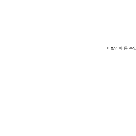
이탈리아 등 수
채용
업무