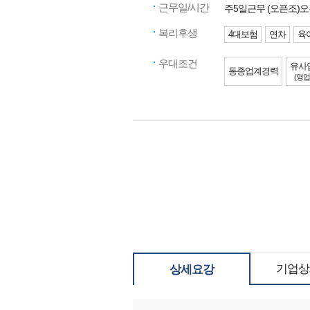
근무일/시간
주5일근무 (오픈조)오픈
복리후생
4대보험
연차
육
우대조건
유사
동종업계경력
(영업
기업상
상세요강