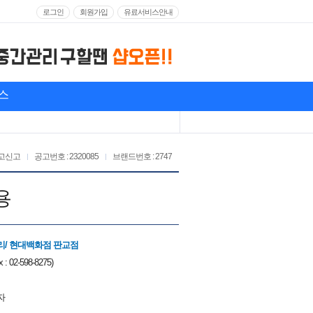
로그인
회원가입
유료서비스안내
스
고신고
공고번호 : 2320085
브랜드번호 : 2747
용
/ 현대백화점 판교점
: 02-598-8275)
자