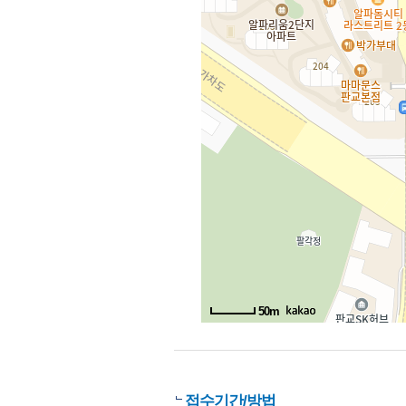
50m
접수기간/방법