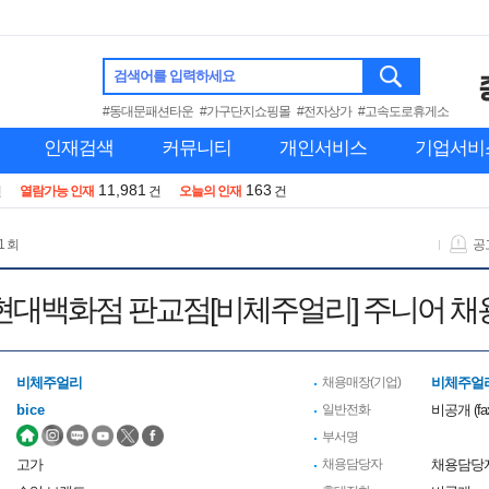
검색어를 입력하세요
#동대문패션타운
#가구단지쇼핑몰
#전자상가
#고속도로휴게소
인재검색
커뮤니티
개인서비스
기업서비
11,981
163
건
열람가능 인재
건
오늘의 인재
건
1 회
공
현대백화점 판교점[비체주얼리] 주니어 채
비체주얼리
채용매장(기업)
비체주얼리
bice
일반전화
비공개 (fax 
부서명
고가
채용담당자
채용담당