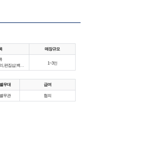
목
매장규모
류
1~3인
18K,유러피안주얼리,수입주얼리,편집샵,백화점판매,악세사리,주얼리판매,14K
별우대
급여
별무관
협의