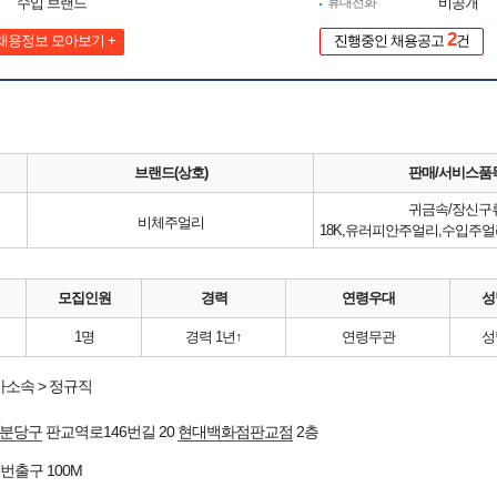
수입 브랜드
휴대전화
비공개
2
채용정보 모아보기 +
진행중인 채용공고
건
브랜드(상호)
판매/서비스품
귀금속/장신구
비체주얼리
모집인원
경력
연령우대
성
1명
경력 1년↑
연령무관
성
소속 > 정규직
 분당구
판교역로146번길 20
현대백화점판교점
2층
1번출구 100M