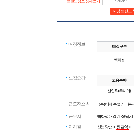
전개형태
브랜드정보 상세보기
해당 브랜드 
매장정보
매장구분
백화점
모집요강
고용분야
신입직(주니어)
근로자소속
(주)비체주얼리
본사
근무지
백화점
> 경기
성남시
지하철
신분당선 >
판교역
> 