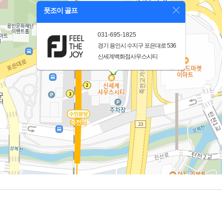
풋조이 골프
031-695-1825
경기 용인시 수지구 포은대로 536
신세계백화점사우스시티