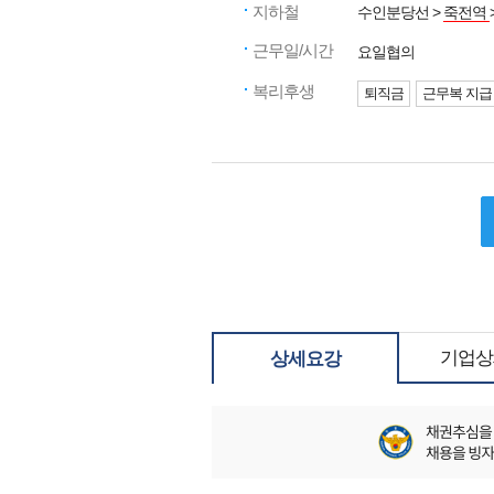
지하철
수인분당선 >
죽전역
근무일/시간
요일협의
복리후생
퇴직금
근무복 지급
기업상
상세요강