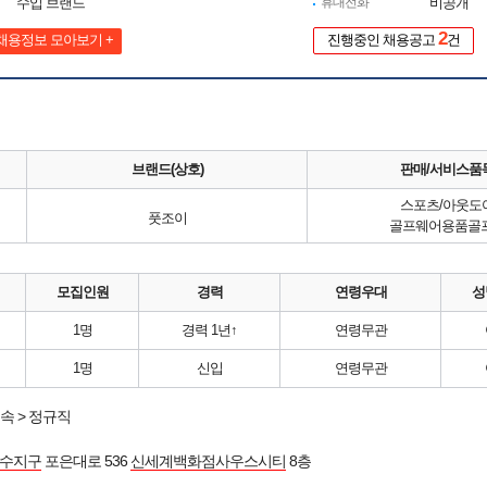
수입 브랜드
휴대전화
비공개
2
채용정보 모아보기 +
진행중인 채용공고
건
브랜드(상호)
판매/서비스품
스포츠/아웃도
풋조이
골프웨어용품골
모집인원
경력
연령우대
성
1명
경력 1년↑
연령무관
1명
신입
연령무관
속 > 정규직
 수지구
포은대로 536
신세계백화점사우스시티
8층