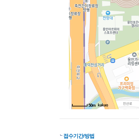
50m
접수기간/방법