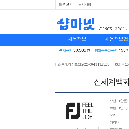
즐겨찾기
공지사항
채용정보
채용정보
맵
30,985
453
총 채용건
건
당일등록 채용건
최근 업데이트일
2026-06-13 13:23:05
조회수
10
신세계백화
브랜드(한글)
브랜드(영어)
SNS
가격대