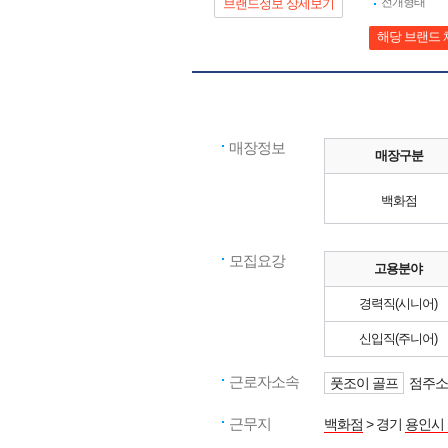
전개형태
브랜드정보 상세보기
해당 브랜드 
매장정보
매장구분
백화점
모집요강
고용분야
경력직(시니어)
신입직(주니어)
근로자소속
풋조이 골프
점주소
근무지
백화점
> 경기
용인시