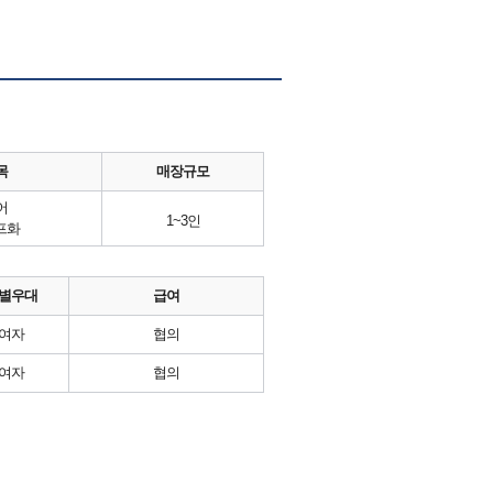
목
매장규모
어
1~3인
프화
별우대
급여
여자
협의
여자
협의