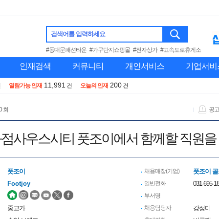
검색어를 입력하세요
#동대문패션타운
#가구단지쇼핑몰
#전자상가
#고속도로휴게소
인재검색
커뮤니티
개인서비스
기업서비
11,991
200
건
열람가능 인재
건
오늘의 인재
건
0 회
공
점사우스시티 풋조이에서 함께할 직원을
풋조이
채용매장(기업)
풋조이 골
Footjoy
일반전화
031-695-1
부서명
중고가
채용담당자
강정미