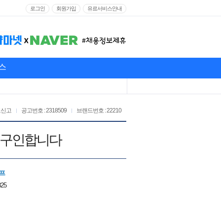
로그인
회원가입
유료서비스안내
스
고신고
공고번호 : 2318509
브랜드번호 : 22210
 구인합니다
프
825