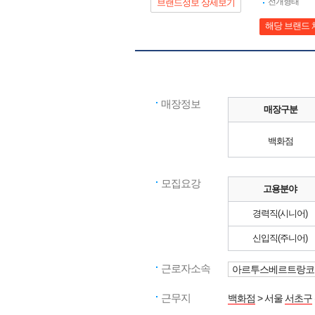
전개형태
브랜드정보 상세보기
해당 브랜드 
매장정보
매장구분
백화점
모집요강
고용분야
경력직(시니어)
신입직(주니어)
근로자소속
아르투스베르트랑코
근무지
백화점
> 서울
서초구