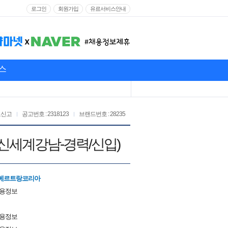
로그인
회원가입
유료서비스안내
스
고신고
공고번호 : 2318123
브랜드번호 : 28235
(신세계강남-경력/신입)
베르트랑코리아
채용정보
채용정보