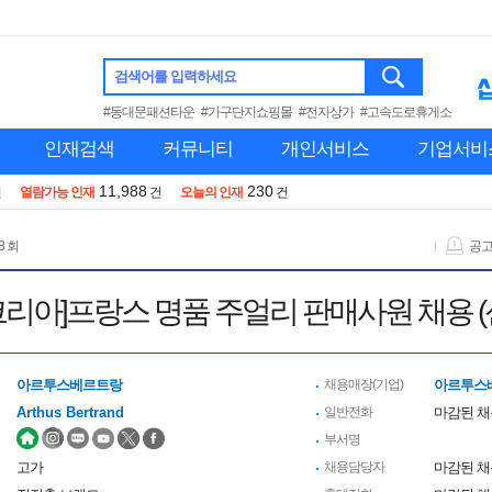
검색어를 입력하세요
#동대문패션타운
#가구단지쇼핑몰
#전자상가
#고속도로휴게소
인재검색
커뮤니티
개인서비스
기업서비
11,988
230
건
열람가능 인재
건
오늘의 인재
건
8 회
공
리아]프랑스 명품 주얼리 판매사원 채용 
아르투스베르트랑
채용매장(기업)
아르투스
Arthus Bertrand
일반전화
마감된 
부서명
고가
채용담당자
마감된 