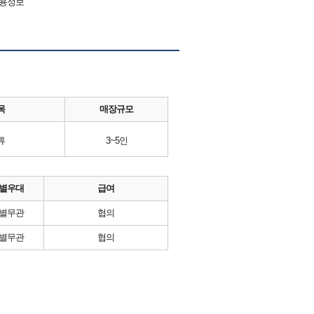
채용정보
목
매장규모
류
3~5인
별우대
급여
별무관
협의
별무관
협의