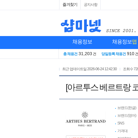
즐겨찾기
공지사항
채용정보
채용정보
맵
31,203
910
총 채용건
건
당일등록 채용건
최근 업데이트일
2026-06-24 12:42:30
조회수
72
[아르투스 베르트랑 코
브랜드(한글)
브랜드(영어)
SNS
가격대