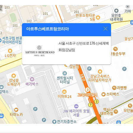
아르투스베르트랑코리아
서울 서초구 신반포로 176 신세계백
화점강남점