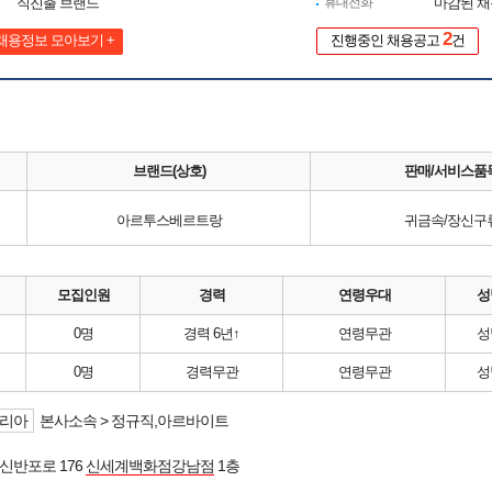
직진출 브랜드
휴대전화
마감된 
2
채용정보 모아보기 +
진행중인 채용공고
건
브랜드(상호)
판매/서비스품
아르투스베르트랑
귀금속/장신구
모집인원
경력
연령우대
성
0명
경력 6년↑
연령무관
성
0명
경력무관
연령무관
성
리아
본사소속 > 정규직,아르바이트
신반포로 176
신세계백화점강남점
1층