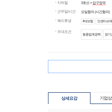
지하철
3호선 >
압구정역
근무일/시간
요일협의 (시간협의)
복리후생
4대보험
인센티브
우대조건
동종업계경력
장기
기업상
상세요강