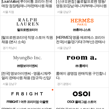
[LouisVuitton] 루이비통 코리아 전국
[ 신규오픈점 ] 폴로랄프로렌 명동/
매장 점장/팀매니저/판매사원 채용
영등포/강남 매니저/부매니저/사원
서울 지점
서울 강남구
랄프로렌코리아
㈜휴머니스트
[랄프로렌코리아] 직영 스토어 직원
[HERMES] 명품 에르메스 코리아
채용 (본사 소속)
전국(서울/경기/대구/부산) 판매사
원
경기 하남시
서울 강남구
㈜명보아이엔씨
㈜ 룸에이
[전국] 명보아이엔씨 - 명품시계/주
룸에이 광명점 판매직원 구인합니
얼리 판매사원 채용 (정규직-신입/
다.
경력)
서울 강남구
경기 광명시
FR8IGHT / 여주 프리미엄 아울렛
OSOI 플래그쉽 스토어