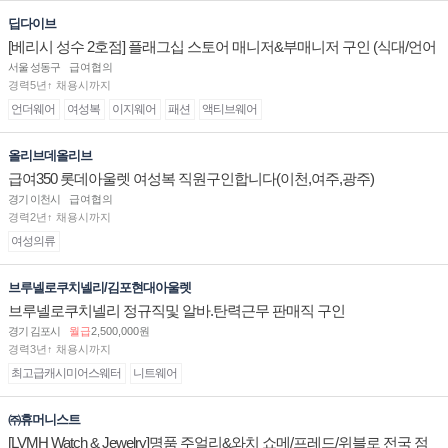
딥다이브
[베리시 성수 2호점] 플래그십 스토어 매니저&부매니저 구인 (식대/언어
수당 지급)
서울 성동구
급여협의
경력5년↑ 채용시까지
언더웨어
여성복
이지웨어
패션
액티브웨어
올리브데올리브
급여350 롯데아울렛 여성복 직원구인합니다(이천,여주,광주)
경기 이천시
급여협의
경력2년↑ 채용시까지
여성의류
브루넬로쿠치넬리/김포현대아울렛
브루넬로쿠치넬리 정규직및 알바.탄력근무 판매직 구인
경기 김포시
월급
2,500,000원
경력3년↑ 채용시까지
최고급캐시미어스웨터
니트웨어
㈜휴머니스트
[LVMH Watch & Jewelry]명품 주얼리&와치 쇼메/프레드/위블로 전국 점