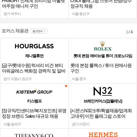
FR8IGHT 신세계 프리미엄 아울렛
OSOI 플래그쉽 스토어 한남/성수
여주점 매니저 구인
정규직 채용
경기 여주시
서울 용산구
포커스 채용관
광고안내
1
/ 4
제니엘휴먼
롯데 본점 에비뉴엘 튜더 크로노다임
[급구/롯데수원] 럭셔리 비건 뷰티
롯데 본점 롤렉스 / 튜더 판매사원
아워글래스 백화점 경력직 및 알바
구인
채용
경기 수원시 권선구
서울 중구
키스템프
브레인커머스(잡플래닛)
[정규직/인센티브/복지포인트] 유명
[시몬스N32크루/특별채용/업계최
정장 브랜드 Sales 대규모 채용
고대우] 이천 플래그쉽 스토어
서울 송파구
경기 이천시