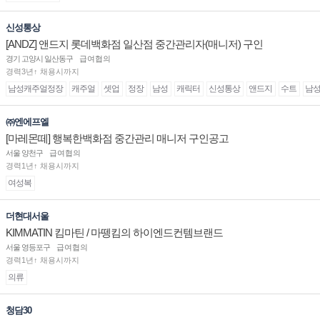
신성통상
[ANDZ] 앤드지 롯데백화점 일산점 중간관리자(매니저) 구인
경기 고양시 일산동구
급여협의
경력3년↑ 채용시까지
남성캐주얼정장
캐주얼
셋업
정장
남성
캐릭터
신성통상
앤드지
수트
남
㈜엔에프엘
[마레몬떼] 행복한백화점 중간관리 매니저 구인공고
서울 양천구
급여협의
경력1년↑ 채용시까지
여성복
더현대서울
KIMMATIN 킴마틴 / 마뗑킴의 하이엔드컨템브랜드
서울 영등포구
급여협의
경력1년↑ 채용시까지
의류
청담30