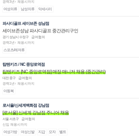
경력3년↑ 채용시까지
여성의류
남성의류
악세사리
파사디골프 세이브존 성남점
세이브존성남 파사디골프 중간관리구인
경기 성남시 수정구
급여협의
경력2년↑ 채용시까지
스포츠/레져류
탑텐키즈 / NC 중앙로역점
탑텐키즈 [NC 중앙로역점] 매장 매니저 채용 (중간관리)
대전 중구
급여협의
경력1년↑ 채용시까지
아동복
로서울/신세계백화점 강남점
[로서울] 신세계 강남점 주니어 채용
서울 서초구
급여협의
신입 채용시까지
여성가방
여성신발
지갑
모자
벨트