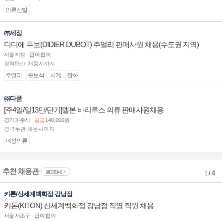
의류신발
㈜세정
디디에 두보(DIDIER DUBOT) 주얼리 판매사원 채용(수도권 지역)
서울 지점
급여협의
경력5년↑ 채용시까지
주얼리
준보석
시계
잡화
㈜다폼
[주4일/일13만/단기]멜본 바리루스 의류 판매사원채용
경기 파주시
일급
140,000원
경력무관 채용시까지
여성의류
추천 채용관
광고안내
1
/ 4
키톤/신세계백화점 강남점
키톤(KITON) 신세계백화점 강남점 직영 직원 채용
서울 서초구
급여협의