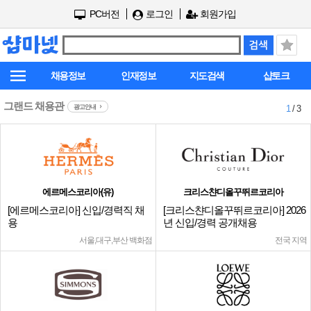
PC버전
로그인
회원가입
채용정보
인재정보
지도검색
샵토크
그랜드 채용관
광고안내
1
/ 3
에르메스코리아(유)
크리스챤디올꾸뛰르코리아
[에르메스코리아] 신입/경력직 채
[크리스챤디올꾸뛰르코리아] 2026
용
년 신입/경력 공개채용
서울,대구,부산 백화점
전국 지역