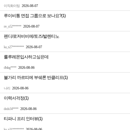
이직화이팅
2026-08-07
루이비통 면접 그룹으로 보나요?(1)
nv_n52******
2026-08-07
펜디/로저비비에/토즈/발렌티노
ka_n27********
2026-08-07
룰루레몬입사하고싶은데
dbtlag****
2026-08-06
불가리 까르띠에 부쉐론 반클리프(1)
나리
2026-08-06
이력서걱정(1)
dodo34****
2026-08-06
티파니 프리 인터뷰(1)
ka_n31********
2026-08-06