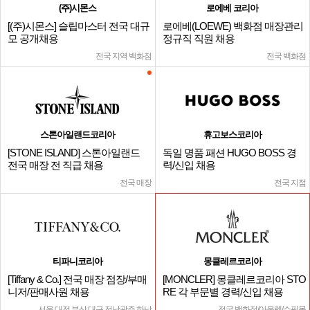
(주)시몬스
로에베 코리아
[(주)시몬스] 슬립마스터 전국 대규
로에베(LOEWE) 백화점 매장관리
모 공개채용
정규직 직원 채용
전국 지역 백화점
전국 백화점
스톤아일랜드코리아
휴고보스코리아
[STONE ISLAND] 스톤아일랜드
독일 명품 패션 HUGO BOSS 경
전국 매장 전 직급 채용
력/신입 채용
전국 매장
전국 지점
티파니코리아
몽클레르코리아
[Tiffany & Co.] 전국 매장 점장/부매
[MONCLER] 몽클레르코리아 STO
니저/판매사원 채용
RE 각 부문별 경력/신입 채용
서울,대전,부산,대구,전남광주,하남
전국 백화점/아울렛/쇼핑몰