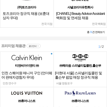
(주)토즈코리아
샤넬코리아유한회사
토즈코리아 정규직 채용 (보훈대
[CHANEL] Beauty Advisor Assistant
상자 우대)
백화점 및 면세점 채용
전국 지점
전국 백화점
총
31
건 전체보기
프리미엄 채용관
광고안내
1
/ 2
티앤씨아이엔티 ㈜
㈜헤라음 스피넬리킬콜린,홀슨부
인천 스퀘어원 매니저 구인 (언더웨
[더현대 서울] 스피넬리킬콜린 및
어 판매자경험자 우대)
홀슨부 팝업 매장 정규직 채용
인천 연수구
서울 영등포구
㈜휴머니스트
㈜휴머니스트