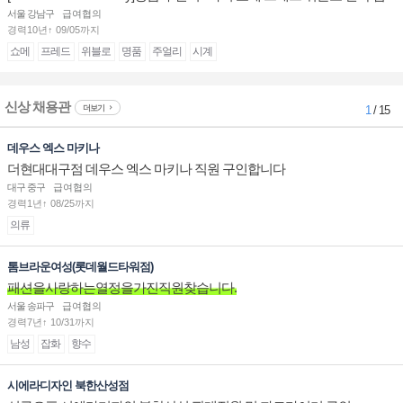
장/부점장/판매사원 채용
서울 강남구
급여협의
경력10년↑ 09/05까지
쇼메
프레드
위블로
명품
주얼리
시계
신상 채용관
더보기
1
/ 15
데우스 엑스 마키나
더현대대구점 데우스 엑스 마키나 직원 구인합니다
대구 중구
급여협의
경력1년↑ 08/25까지
의류
톰브라운여성(롯데월드타워점)
패션을사랑하는열정을가진직원찾습니다.
서울 송파구
급여협의
경력7년↑ 10/31까지
남성
잡화
향수
시에라디자인 북한산성점