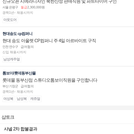
신규오픈 시에라디자인 북한산성 판매직원 및 파트타이머 구인
서울 은평구
월급
2,300,000원
경력1년↑ 채용시까지
아웃도어
현대송도 cp컴퍼니
현대 송도 아울렛 CP컴퍼니 주 4일 아르바이트 구직
인천 연수구
급여협의
신입 채용시까지
남성캐주얼
톰보이/롯데동부산몰
롯데몰 동부산점 스튜디오톰보이직원을 구인합니다
부산 기장군
급여협의
경력1년↑ 채용시까지
여성복
남성복
캐쥬얼
샵토크
샤넬 2차 합불결과