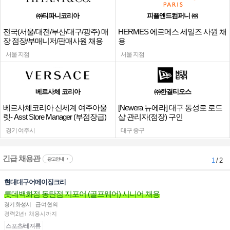
㈜티파니코리아
피플앤드컴퍼니 ㈜
전국(서울/대전/부산/대구/광주) 매
HERMES 에르메스 세일즈 사원 채
장 점장/부매니저/판매사원 채용
용
서울 지점
서울 지점
베르사체 코리아
㈜한결티오스
베르사체코리아 신세계 여주아울
[Newera 뉴에라] 대구 동성로 로드
렛- Asst Store Manager (부점장급)
샵 관리자(점장) 구인
채용
경기 여주시
대구 중구
긴급 채용관
광고안내
1
/ 2
현대대구어메이징크리
롯데백화점 동탄점 지포어 (골프웨어) 시니어 채용
경기 화성시
급여협의
경력2년↑ 채용시까지
스포츠/레져류