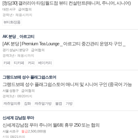
[청담30] 갤러리아 타임월드점 뷰티 컨설턴트(매니저, 주니어, 시니어)
채용
대전 서구
급여협의
경력년↑ 채용시까지
뷰티화장품
AK 분당 _ 아르고티
[ AK 분당 ] Premium Tea Lounge _ 아르고티 중간관리 운영자 구인 _
경기 성남시 분당구
급여협의
경력3년↑ 채용시까지
카페
티카페
커피
베이커리
그랭드보떼 성수 플래그쉽스토어
그랭드보떼 성수 플래그쉽스토어 매니저 및 시니어 구인 (중국어 가능
자)
서울 성동구
급여협의
경력3년↑ 08/20까지
캐쥬얼의류
잡화
캐쥬얼가방
볼캡
가방
신세계 강남점 푸마
신세계강남점 푸마 주니어 월6회 휴무 250 또는 협의
서울 서초구
월급
2,500,000원
신입 08/21까지