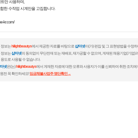
먼트만 사용하며,
합한 수작업 시계만을 고집합니다.
-kr.com/
 정보는
hilightbeautys
에서 제공한 자료를 바탕으로
샵마넷
이(가) 편집 및 그 표현방법을 수정
 정보는
샵마넷
의 동의없이 무단전재 또는 재배포, 재가공할 수 없으며, 게재된 채용기업(기업
 용도로 사용될 수 없습니다.
마넷
은(는)
hilightbeautys
에서 게재한 자료에 대한 오류와 사용자가 이를 신뢰하여 취한 조치에 
원전 꼭 확인하세요!
임금체불사업주 명단확인→