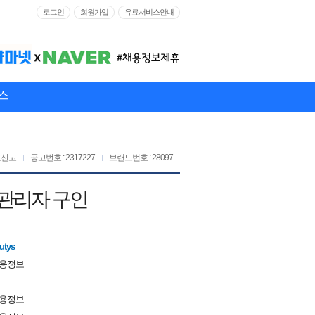
로그인
회원가입
유료서비스안내
스
고신고
공고번호 : 2317227
브랜드번호 : 28097
 관리자 구인
utys
채용정보
채용정보