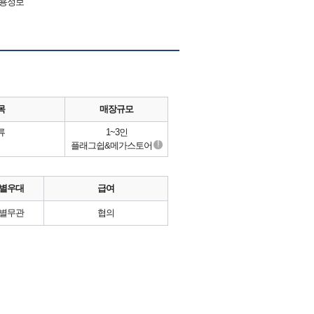
채용정보
목
매장규모
류
1~3인
!
플래그쉽&메가스토어
별우대
급여
별무관
협의