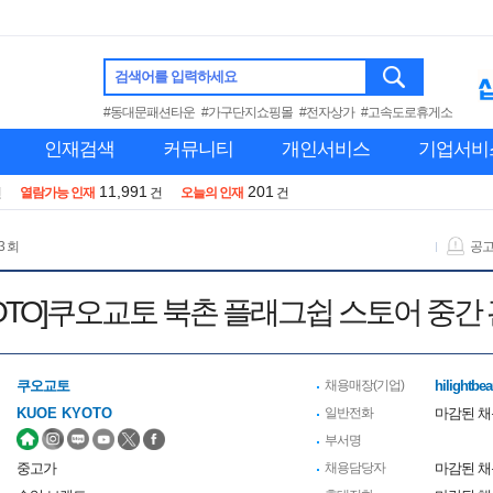
검색어를 입력하세요
#동대문패션타운
#가구단지쇼핑몰
#전자상가
#고속도로휴게소
인재검색
커뮤니티
개인서비스
기업서비
11,991
201
건
열람가능 인재
건
오늘의 인재
건
3 회
공
KYOTO]쿠오교토 북촌 플래그쉽 스토어 중간
쿠오교토
채용매장(기업)
hilightbea
KUOE KYOTO
일반전화
마감된 
부서명
중고가
채용담당자
마감된 