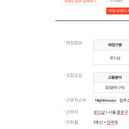
전개형태
브랜드정보 상세보기
해당 브랜드 
매장정보
매장구분
로드샵
모집요강
고용분야
점장(매니저)
근로자소속
hilightbeautys
점주소
근무지
로드샵
> 서울
종로구
지하철
3호선 >
안국역