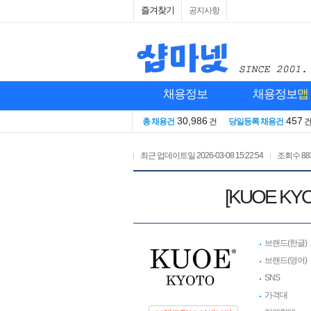
즐겨찾기
공지사항
채용정보
채용정보
맵
30,986
457
총 채용건
건
당일등록 채용건
최근 업데이트일
2026-03-08 15:22:54
조회수
88
[KUOE 
브랜드(한글)
브랜드(영어)
SNS
가격대