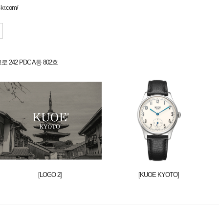
kr.com/
242 PDC A동 802호
[LOGO 2]
[KUOE KYOTO]