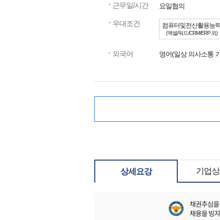
근무일/시간
요일협의
우대조건
컴퓨터및전산활용능
(엑셀/워드/CRM/ERP 외)
외국어
영어(일상 의사소통 가
기업상
상세요강