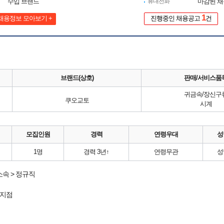
수입 브랜드
휴대전화
마감된 
1
채용정보 모아보기 +
진행중인 채용공고
건
브랜드(상호)
판매/서비스품
귀금속/장신구
쿠오교토
시계
모집인원
경력
연령우대
성
1명
경력 3년↑
연령무관
성
속 > 정규직
지점