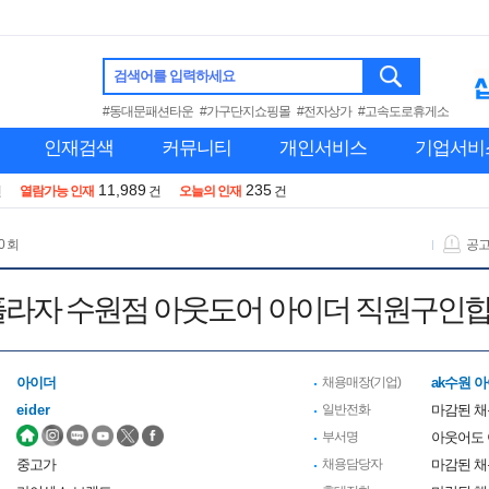
검색어를 입력하세요
#동대문패션타운
#가구단지쇼핑몰
#전자상가
#고속도로휴게소
인재검색
커뮤니티
개인서비스
기업서비
11,989
235
건
열람가능 인재
건
오늘의 인재
건
0 회
공
플라자 수원점 아웃도어 아이더 직원구인
아이더
채용매장(기업)
ak수원 
eider
일반전화
마감된 
부서명
아웃어도
중고가
채용담당자
마감된 