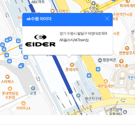
ak수원 아이더
경기 수원시 팔달구 덕영대로 924
AK플라자AKTown점