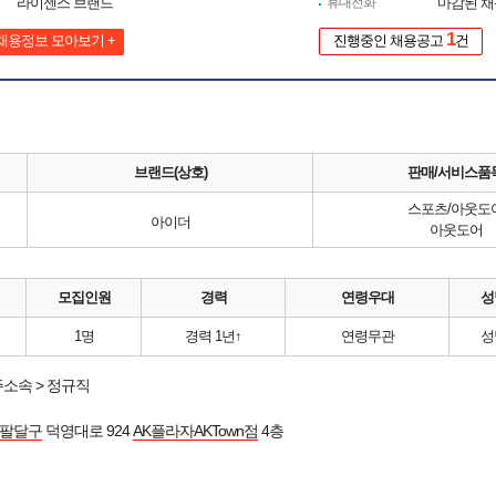
라이센스 브랜드
휴대전화
마감된 
1
채용정보 모아보기 +
진행중인 채용공고
건
브랜드(상호)
판매/서비스품
스포츠/아웃도
아이더
아웃도어
모집인원
경력
연령우대
성
1명
경력 1년↑
연령무관
성
소속 > 정규직
 팔달구
덕영대로 924
AK플라자AKTown점
4층