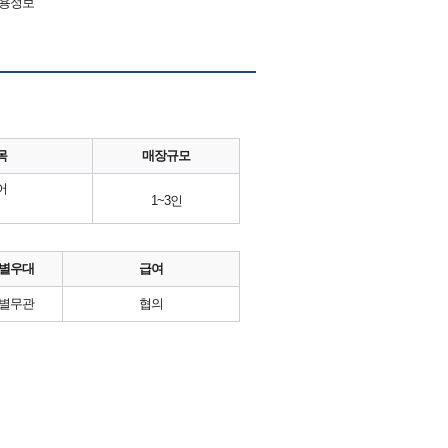
채용정보
목
매장규모
어
1~3인
별우대
급여
별무관
협의