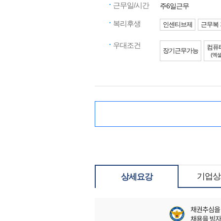
근무일/시간
주6일근무
복리후생
인센티브제
근무복
우대조건
컴퓨
장기근무가능
(엑셀
기업상
상세요강