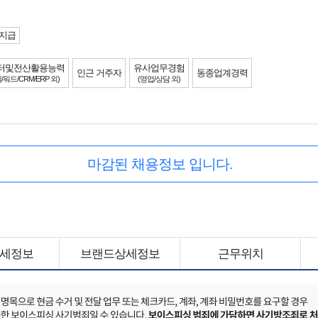
 지급
터및전산활용능력
유사업무경험
인근 거주자
동종업계경력
/워드/CRM/ERP 외)
(영업/상담 외)
마감된 채용정보 입니다.
세정보
브랜드상세정보
근무위치