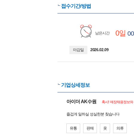
접수기간/방법
0일
00
남은시간
마감일
2026.02.09
기업상세정보
아이더 AK수원
혹시! 매장채용정보와 
즐겁게 일하실 성실한분 찾습니다
유통
판매
옷
의류