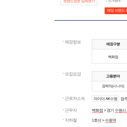
전개형태
브랜드정보 상세보기
해당 브랜드 
매장정보
매장구분
백화점
모집요강
고용분야
경력직(시니어)
근로자소속
아이더 AK수원
점주
근무지
백화점
> 경기
수원시
지하철
1호선 >
수원역