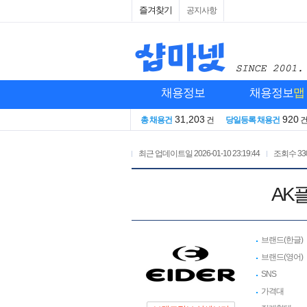
즐겨찾기
공지사항
채용정보
채용정보
맵
31,203
920
총 채용건
건
당일등록 채용건
최근 업데이트일
2026-01-10 23:19:44
조회수
33
AK
브랜드(한글)
브랜드(영어)
SNS
가격대