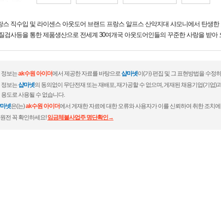
랑스 직수입 및 라이센스 아웃도어 브랜드 프랑스 알프스 산악지대 샤모니에서 탄생한 
품질검사등을 통한 제품생산으로 전세계 30여개국 아웃도어인들의 꾸준한 사랑을 받아 
 정보는
ak수원 아이더
에서 제공한 자료를 바탕으로
샵마넷
이(가) 편집 및 그 표현방법을 수정
 정보는
샵마넷
의 동의없이 무단전재 또는 재배포, 재가공할 수 없으며, 게재된 채용기업(기업
 용도로 사용될 수 없습니다.
마넷
은(는)
ak수원 아이더
에서 게재한 자료에 대한 오류와 사용자가 이를 신뢰하여 취한 조치에
원전 꼭 확인하세요!
임금체불사업주 명단확인→