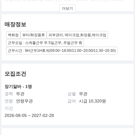
1984년 설립을 시작으로 전세계 프로 아티스트들과 메이크업을 사
더보기
랑하는 모든 이들을 위한 제품을 개발하고 있습니다.
매장정보
백화점
뷰티/화장품류
피부관리, 메이크업,화장품,메이크업
근무요일 : 스케쥴근무 주 5일근무, 주말근무 有
근무시간 : 8H근무1H휴게(09:00~18:00/11:00~20:00/11:30~20:30)
모집조건
장기알바 - 1명
경력
무관
성별
무관
연령
연령무관
급여
시급 10,320원
기간
2026-08-05 ~ 2027-02-28