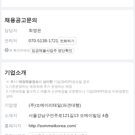
채용공고문의
담당자
최영은
연락처
070-5138-1721
전화하기
꼭 확인하세요
임금체불사업주 명단확인
기업소개
※ 혹시!
매장채용정보
와
상이한
기업(SHOP)정보일 경우
1.기존운영하는 매장외에 추가 운영하는 매장
2.기존매장을 철수하고 새롭게 신규매장을 오픈했으나 기업(SHOP)정보 미변경중인
상태
기업명
(주)쏘메이리테일(파견대행)
소재지
서울강남구언주로121길13 쏘메이빌딩 4층
홈페이지
http://sommetkorea.com/