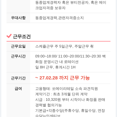
동종업계경력자 혹은 뷰티전공자, 혹은 메이
크업자격증 보유자
우대사항
동종업계경력,관련자격증소지
근무조건
근무요일
스케쥴근무 주 5일근무, 주말근무 有
근무시간
09:00~18:00/ 11:00~20:00/11:30~20:30 백
화점 운영시간 내 로테이션
일 8H 근무, 휴게시간 1H
~ 27.02.28 까지 근무 가능
근무기간
급여
고용형태: 쏘메이리테일 소속 파견직원
계약기간 : 최초 3개월 단위 계약
시급 : 10,320원 부터 시작이나 화장품 판매
경력별 협의가능
기본급+각종수당(주휴수당, 휴일수당, 연장
수당)+인센티브