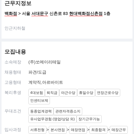
근무지정보
백화점
> 서울
서대문구
신촌로 83
현대백화점신촌점
1층
인근지하철
모집내용
소속매장
(주)쏘메이리테일
채용형태
파견/도급
고용형태
계약직,아르바이트
복리후생
4대보험
퇴직금
야근수당
휴일수당
연장근로수당
인센티브제
우대조건
동종업계경력
관련자격증소지
유사업무경험 (영업/상담 외)
장기근무가능
입사과정
>
>
>
>
서류전형
본사면접
매장면접
최종합격
매장근무