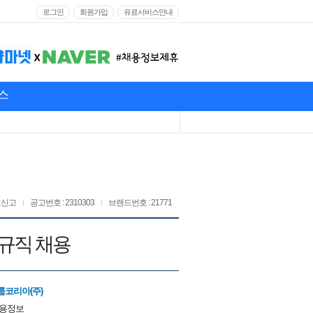
로그인
회원가입
유료서비스안내
스
고신고
공고번호 : 2310303
브랜드번호 : 21771
정규직 채용
코리아(주)
채용정보