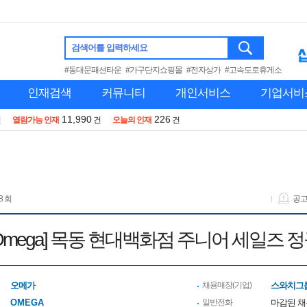
검색어를 입력하세요
#동대문패션타운
#가구단지쇼핑몰
#전자상가
#고속도로휴게소
인재검색
커뮤니티
개인서비스
기업서비
11,990
226
건
열람가능 인재
건
오늘의 인재
건
8 회
공
Omega] 목동 현대백화점 주니어 세일즈 
오메가
채용매장(기업)
스와치그룹
OMEGA
일반전화
마감된 