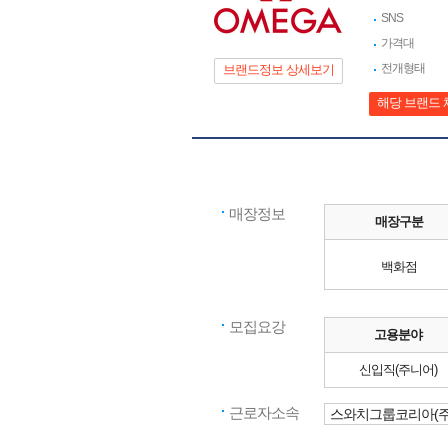
SNS
가격대
전개형태
브랜드정보 상세보기
해당 브랜드 
매장정보
매장구분
백화점
모집요강
고용분야
신입직(주니어)
근로자소속
스와치그룹코리아(주