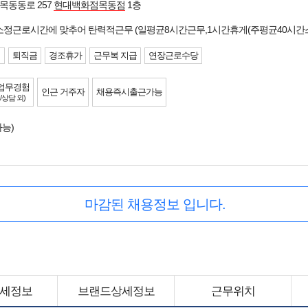
목동동로 257
현대백화점목동점
1층
 소정근로시간에 맞추어 탄력적근무 (일평균8시간근무,1시간휴게(주평균40시간
험
퇴직금
경조휴가
근무복 지급
연장근로수당
업무경험
인근 거주자
채용즉시출근가능
/상담 외)
능)
마감된 채용정보 입니다.
세정보
브랜드상세정보
근무위치