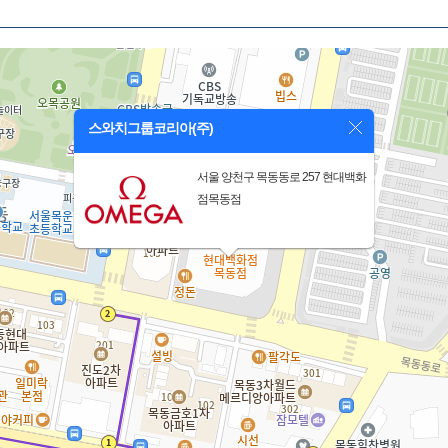
스와치그룹코리아(주)
서울 양천구 목동동로 257 현대백화
점목동점