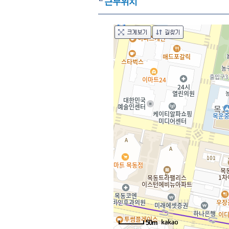
근무위치
50m