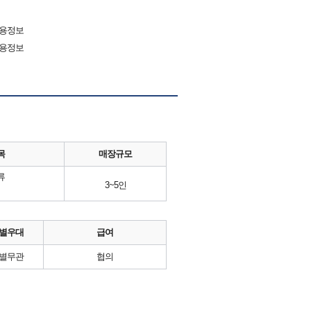
채용정보
채용정보
목
매장규모
류
3~5인
별우대
급여
별무관
협의