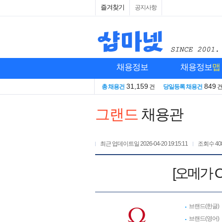
즐겨찾기
공지사항
채용정보
채용정보
맵
31,159
849
총 채용건
건
당일등록 채용건
그랜드
채용관
최근 업데이트일
2026-04-20 19:15:11
조회수
40
[오메가 
브랜드(한글)
브랜드(영어)