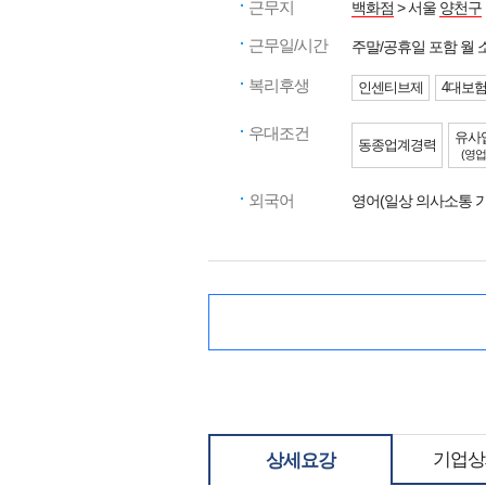
근무지
백화점
> 서울
양천구
근무일/시간
주말/공휴일 포함 월
복리후생
인센티브제
4대보
우대조건
유사
동종업계경력
(영업
외국어
영어(일상 의사소통 가
기업상
상세요강