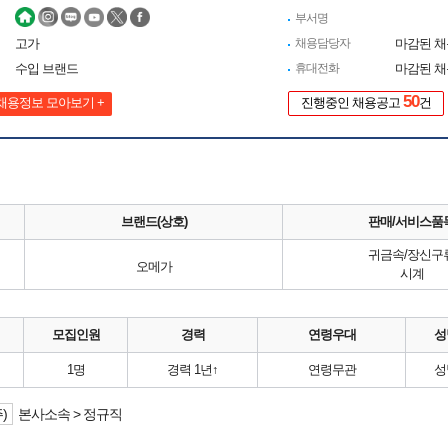
부서명
고가
채용담당자
마감된 
수입 브랜드
휴대전화
마감된 
50
채용정보 모아보기 +
진행중인 채용공고
건
브랜드(상호)
판매/서비스품
귀금속/장신구
오메가
시계
모집인원
경력
연령우대
성
1명
경력 1년↑
연령무관
성
)
본사소속 > 정규직