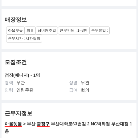
매장정보
아울렛몰
의류
남녀캐주얼
근무인원 : 1~3인
근무요일 :
근무시간 : 시간협의
모집조건
점장(매니저) - 1명
경력
무관
성별
무관
연령
연령무관
급여
협의
근무지정보
아울렛몰
> 부산
금정구
부산대학로63번길 2 NC백화점 부산대점 1
층