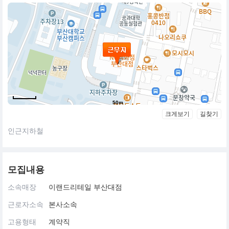
50m
크게보기
길찾기
인근지하철
모집내용
소속매장
이랜드리테일 부산대점
근로자소속
본사소속
고용형태
계약직