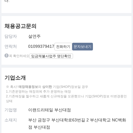
다.
채용공고문의
담당자
설연주
연락처
01099379417
전화하기
문자보내기
꼭 확인하세요
임금체불사업주 명단확인
기업소개
※ 혹시!
매장채용정보
와
상이한
기업(SHOP)정보일 경우
1.기존운영하는 매장외에 추가 운영하는 매장
2.기존매장을 철수하고 새롭게 신규매장을 오픈했으나 기업(SHOP)정보 미변경중인
상태
기업명
이랜드리테일 부산대점
소재지
부산 금정구 부산대학로63번길 2 부산대학교 NC백화
점 부산대점