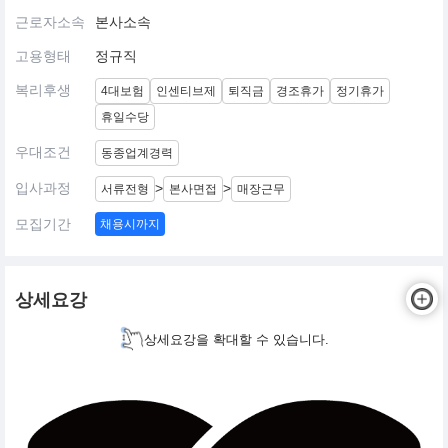
근로자소속
본사소속
고용형태
정규직
복리후생
4대보험
인센티브제
퇴직금
경조휴가
정기휴가
휴일수당
우대조건
동종업계경력
입사과정
>
>
서류전형
본사면접
매장근무
모집기간
채용시까지
상세요강
상세요강을 확대할 수 있습니다.