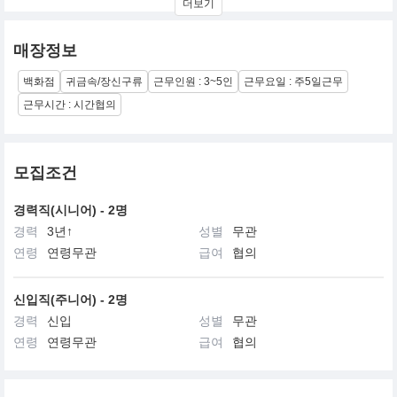
더보기
매장정보
백화점
귀금속/장신구류
근무인원 : 3~5인
근무요일 : 주5일근무
근무시간 : 시간협의
모집조건
경력직(시니어) - 2명
경력
3년↑
성별
무관
연령
연령무관
급여
협의
신입직(주니어) - 2명
경력
신입
성별
무관
연령
연령무관
급여
협의