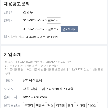
채용공고문의
담당자
김원두
연락처
010-6268-0876
전화하기
010-6268-0876
전화하기
문자보내기
꼭 확인하세요
임금체불사업주 명단확인
기업소개
※ 혹시!
매장채용정보
와
상이한
기업(SHOP)정보일 경우
1.기존운영하는 매장외에 추가 운영하는 매장
2.기존매장을 철수하고 새롭게 신규매장을 오픈했으나 기업(SHOP)정보 미변경중인
상태
기업명
(주)세인트영
소재지
서울 강남구 압구정로46길 71 3층
홈페이지
https://s-sil.com/
운영브랜드
주얼리
귀금속
패션
직영점
판매
백화점
에스실