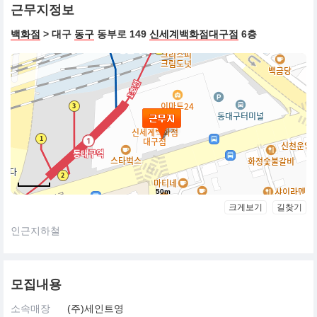
근무지정보
백화점
> 대구
동구
동부로 149
신세계백화점대구점
6층
50m
크게보기
길찾기
인근지하철
모집내용
소속매장
(주)세인트영