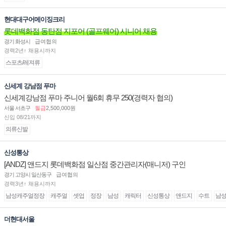
현대대구어메이징크리
롯데백화점 동탄점 지포어 (골프웨어) 시니어 채용
경기 화성시
급여협의
경력2년↑ 채용시까지
스포츠/레져류
신세계 강남점 푸마
신세계강남점 푸마 주니어 월6회 휴무 250(경력자 협의)
서울 서초구
월급
2,500,000원
신입 08/21까지
의류신발
신성통상
[ANDZ] 앤드지 롯데백화점 일산점 중간관리자(매니저) 구인
경기 고양시 일산동구
급여협의
경력3년↑ 채용시까지
남성캐주얼정장
캐주얼
셋업
정장
남성
캐릭터
신성통상
앤드지
수트
남
더현대서울