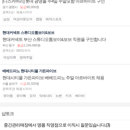
[디스커버리] 롯데 광명몰 주4일 주말포함 아르바이트 구인
경기 광명시
일급
90,000원
경력1년↑ 채용시까지
남성
여성아웃도어
캠핑
레져스포츠
현대커넥트 스튜디오톰보이&보브
현대커넥트 부산 스튜디오톰보이&보브 직원을 구인합니다
부산 동구
월급
2,156,880원
경력1년↑ 08/31까지
여성의류
영캐주얼
베베드피노 현대시티몰 가든파이브
현대시티몰 가든파이브 베베드피노 주말 아르바이트 채용
서울 송파구
시급
10,320원
경력무관 채용시까지
유아동
유아복
모자
악세사리
뉴본
키즈
베이비
샵토크
중간관리매장에서 명품 직영점으로 이직시 질문있습니다.(3)