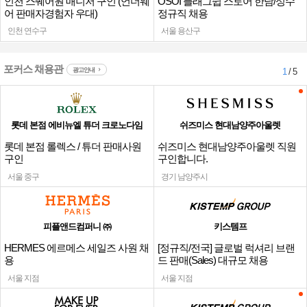
인천 스퀘어원 매니저 구인 (언더웨
OSOI 플래그쉽 스토어 한남/성수
어 판매자경험자 우대)
정규직 채용
인천 연수구
서울 용산구
포커스 채용관
광고안내
1
/ 5
롯데 본점 에비뉴엘 튜더 크로노다임
쉬즈미스 현대남양주아울렛
롯데 본점 롤렉스 / 튜더 판매사원
쉬즈미스 현대남양주아울렛 직원
구인
구인합니다.
서울 중구
경기 남양주시
피플앤드컴퍼니 ㈜
키스템프
HERMES 에르메스 세일즈 사원 채
[정규직/전국] 글로벌 럭셔리 브랜
용
드 판매(Sales) 대규모 채용
서울 지점
서울 지점