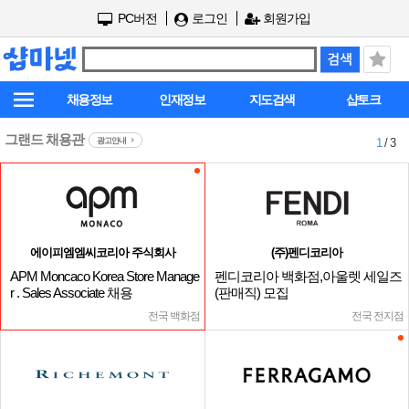
PC버전
로그인
회원가입
채용정보
인재정보
지도검색
샵토크
그랜드 채용관
광고안내
1
/ 3
에이피엠엠씨코리아 주식회사
(주)펜디코리아
APM Moncaco Korea Store Manage
펜디코리아 백화점,아울렛 세일즈
r . Sales Associate 채용
(판매직) 모집
전국 백화점
전국 전지점