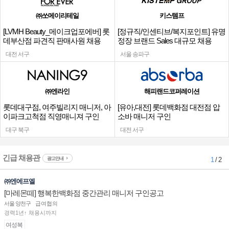
㈜쏘메이리테일
키스템프
[LVMH Beauty_메이크업포에버] 롯
[정규직/인센티브/복지포인트] 유명
데부산점 파견직 판매사원 채용
정장 브랜드 Sales 대규모 채용
대전 서구
서울 송파구
㈜엔라인
해피랜드코퍼레이션
롯데대구점, 여주빌리지 매니저, 아
[유아,대전] 롯데백화점 대전점 압
이파크고척점 직영매니져 구인
소바 매니저 구인
대구 북구
대전 서구
긴급 채용관
광고안내
1
/ 2
㈜엔에프엘
[마레몬떼] 행복한백화점 중간관리 매니저 구인공고
서울 양천구
급여협의
경력1년↑ 채용시까지
여성복