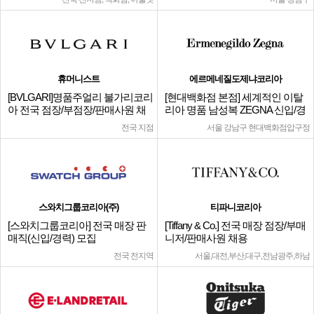
휴머니스트
에르메네질도제냐코리아
[BVLGARI]명품주얼리 불가리코리
[현대백화점 본점] 세계적인 이탈
아 전국 점장/부점장/판매사원 채
리아 명품 남성복 ZEGNA 신입/경
용
력
전국 지점
서울 강남구 현대백화점압구정
스와치그룹코리아(주)
티파니코리아
[스와치그룹코리아] 전국 매장 판
[Tiffany & Co.] 전국 매장 점장/부매
매직(신입/경력) 모집
니저/판매사원 채용
전국 전지역
서울,대전,부산,대구,전남광주,하남