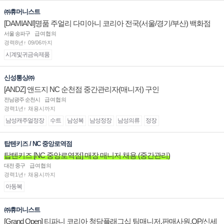
㈜휴머니스트
[DAMIANI]명품 주얼리 다미아니 코리아 전국(서울/경기/부산) 백화점
부점장/판매사원 채용
서울 송파구
급여협의
경력8년↑ 09/06까지
시계및귀금속제품
신성통상㈜
[ANDZ] 앤드지 NC 순천점 중간관리자(매니저) 구인
전남광주 순천시
급여협의
경력1년↑ 채용시까지
남성캐주얼정장
수트
남성복
남성정장
남성의류
정장
탑텐키즈 / NC 중앙로역점
탑텐키즈 [NC 중앙로역점] 매장 매니저 채용 (중간관리)
대전 중구
급여협의
경력1년↑ 채용시까지
아동복
㈜휴머니스트
[Grand Open] 티파니 코리아 청담플래그십 팀매니저,판매사원,OP/신세