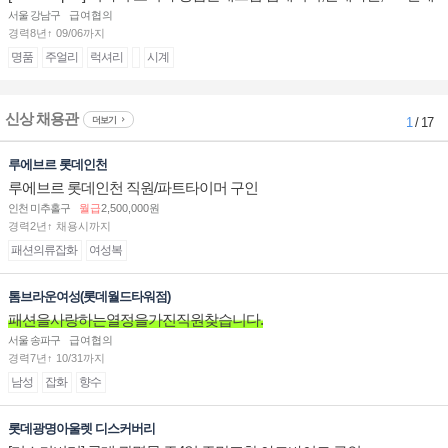
계대전 판매사원 채용
서울 강남구
급여협의
경력8년↑ 09/06까지
명품
주얼리
럭셔리
시계
신상 채용관
더보기
1
/ 17
루에브르 롯데인천
루에브르 롯데인천 직원/파트타이머 구인
인천 미추홀구
월급
2,500,000원
경력2년↑ 채용시까지
패션의류잡화
여성복
톰브라운여성(롯데월드타워점)
패션을사랑하는열정을가진직원찾습니다.
서울 송파구
급여협의
경력7년↑ 10/31까지
남성
잡화
향수
롯데광명아울렛 디스커버리