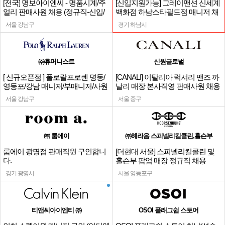
[전국] 명보아이엔씨 - 명품시계/주
[신입지원가능] 그레이맨션 신세계
얼리 판매사원 채용 (정규직-신입/
백화점 하남스타필드점 매니저 채
경력)
용
서울 강남구
경기 하남시
㈜휴머니스트
신원글로벌
[ 신규오픈점 ] 폴로랄프로렌 명동/
[CANALI] 이탈리아 럭셔리 맨즈 까
영등포/강남 매니저/부매니저/사원
날리 매장 본사직영 판매사원 채용
서울 강남구
서울 중구
㈜ 룸에이
㈜헤라음 스피넬리킬콜린,홀슨부
룸에이 광명점 판매직원 구인합니
[더현대 서울] 스피넬리킬콜린 및
다.
홀슨부 팝업 매장 정규직 채용
경기 광명시
서울 영등포구
티앤씨아이엔티 ㈜
OSOI 플래그쉽 스토어