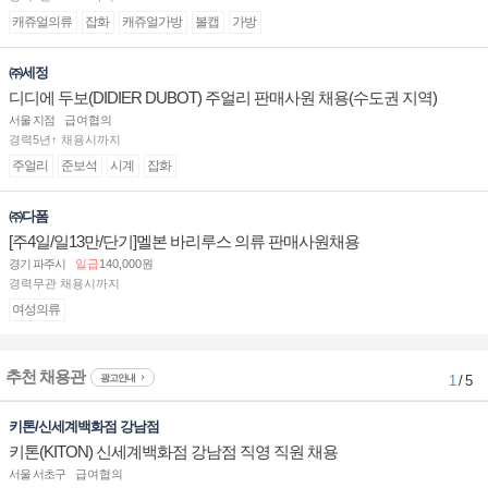
캐쥬얼의류
잡화
캐쥬얼가방
볼캡
가방
㈜세정
디디에 두보(DIDIER DUBOT) 주얼리 판매사원 채용(수도권 지역)
서울 지점
급여협의
경력5년↑ 채용시까지
주얼리
준보석
시계
잡화
㈜다폼
[주4일/일13만/단기]멜본 바리루스 의류 판매사원채용
경기 파주시
일급
140,000원
경력무관 채용시까지
여성의류
추천 채용관
광고안내
1
/ 5
키톤/신세계백화점 강남점
키톤(KITON) 신세계백화점 강남점 직영 직원 채용
서울 서초구
급여협의