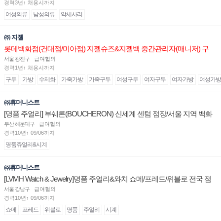
경력3년↑ 채용시까지
여성의류
남성의류
악세사리
㈜ 지젤
롯데백화점(건대점/미아점) 지젤슈즈&지젤백 중간관리자(매니저) 구
인합니다
서울 광진구
급여협의
경력1년↑ 채용시까지
구두
가방
수제화
가죽가방
가죽구두
여성구두
여자구두
여자가방
여성가방
㈜휴머니스트
[명품 주얼리] 부쉐론(BOUCHERON) 신세계 센텀 점장/서울 지역 백화
점 판매사원 채용
부산 해운대구
급여협의
경력10년↑ 09/06까지
명품쥬얼리&시계
㈜휴머니스트
[LVMH Watch & Jewelry]명품 주얼리&와치 쇼메/프레드/위블로 전국 점
장/부점장/판매사원 채용
서울 강남구
급여협의
경력10년↑ 09/06까지
쇼메
프레드
위블로
명품
주얼리
시계