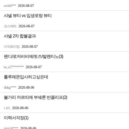
eovkfd***
2026-08-07
샤넬 뷰티 vs 입생로랑 뷰티
코스메틱
2026-08-07
샤넬 2차 합불결과
이직화이팅
2026-08-07
펜디/로저비비에/토즈/발렌티노(3)
ka_n27********
2026-08-07
룰루레몬입사하고싶은데
dbtlag****
2026-08-06
불가리 까르띠에 부쉐론 반클리프(2)
나리
2026-08-06
이력서걱정(1)
dodo34****
2026-08-06