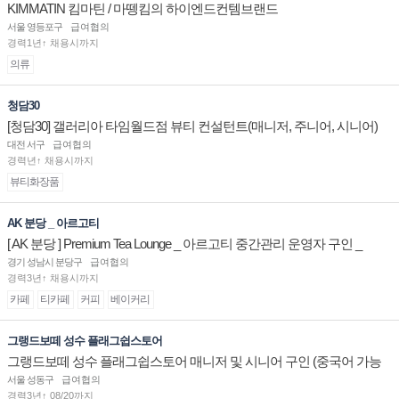
KIMMATIN 킴마틴 / 마뗑킴의 하이엔드컨템브랜드
서울 영등포구
급여협의
경력1년↑ 채용시까지
의류
청담30
[청담30] 갤러리아 타임월드점 뷰티 컨설턴트(매니저, 주니어, 시니어)
채용
대전 서구
급여협의
경력년↑ 채용시까지
뷰티화장품
AK 분당 _ 아르고티
[ AK 분당 ] Premium Tea Lounge _ 아르고티 중간관리 운영자 구인 _
경기 성남시 분당구
급여협의
경력3년↑ 채용시까지
카페
티카페
커피
베이커리
그랭드보떼 성수 플래그쉽스토어
그랭드보떼 성수 플래그쉽스토어 매니저 및 시니어 구인 (중국어 가능
자)
서울 성동구
급여협의
경력3년↑ 08/20까지