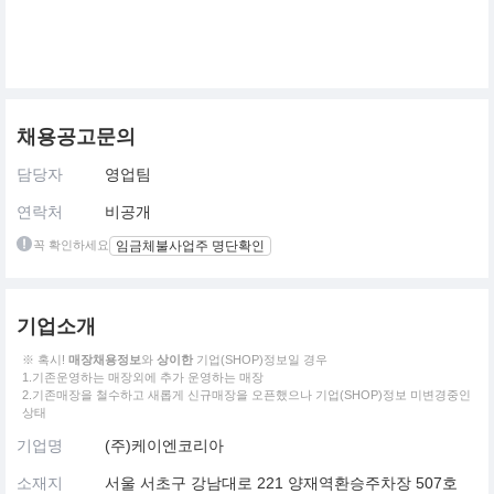
채용공고문의
담당자
영업팀
연락처
비공개
꼭 확인하세요
임금체불사업주 명단확인
기업소개
※ 혹시!
매장채용정보
와
상이한
기업(SHOP)정보일 경우
1.기존운영하는 매장외에 추가 운영하는 매장
2.기존매장을 철수하고 새롭게 신규매장을 오픈했으나 기업(SHOP)정보 미변경중인
상태
기업명
(주)케이엔코리아
소재지
서울 서초구 강남대로 221 양재역환승주차장 507호