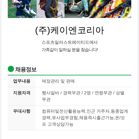
(주)케이엔코리아
스포츠일러스트레이티드
에서
가족같이 일하실 분을 찾습니다!
채용정보
업무내용
매장관리 및 판매
지원자격
행사알바 / 경력무관 / 2명 / 연령무관 / 성별
무관
우대사항
컴퓨터및전산활용능력,인근 거주자,동종업계
경력,유사업무경험,채용즉시출근가능,온/오
프 고객상담가능