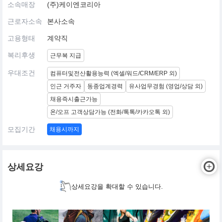
소속매장
(주)케이엔코리아
근로자소속
본사소속
고용형태
계약직
복리후생
근무복 지급
우대조건
컴퓨터및전산활용능력 (엑셀/워드/CRM/ERP 외)
인근 거주자
동종업계경력
유사업무경험 (영업/상담 외)
채용즉시출근가능
온/오프 고객상담가능 (전화/톡톡/카카오톡 외)
모집기간
채용시까지
상세요강
상세요강을 확대할 수 있습니다.