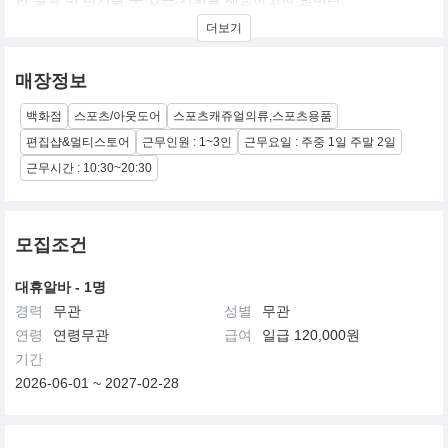
더보기
SI가 포착한 역사항 가장 위대한 순간을 바탕으로 방대한 스포츠의
매력과 재미를 우리의 일상에서도 쉽게 공유하고 공감할 수 있도록
하는 라이프스타일 패션을 제안합니다.
매장정보
Sports Everywhere, Every Wear!
백화점
스포츠/아웃도어
스포츠캐쥬얼의류,스포츠용품
누구나 쉽게 스포츠를 즐길 수 있는 세상을 위한 SI의 슬로건입니다.
편집샵&멀티스토어
근무인원 : 1~3인
근무요일 : 주중 1일 주말 2일
근무시간 : 10:30~20:30
모집조건
대휴알바 - 1명
경력
무관
성별
무관
연령
연령무관
급여
일급 120,000원
기간
2026-06-01 ~ 2027-02-28