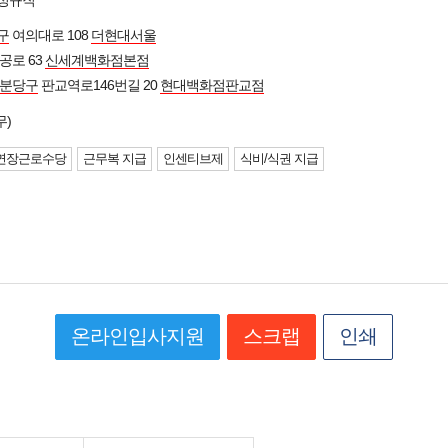
 정규직
구
여의대로 108
더현대서울
공로 63
신세계백화점본점
 분당구
판교역로146번길 20
현대백화점판교점
무)
연장근로수당
근무복 지급
인센티브제
식비/식권 지급
온라인입사지원
스크랩
인쇄