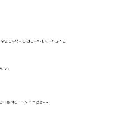
로수당,근무복 지급,인센티브제,식비/식권 지급
주니어)
면 빠른 회신 드리도록 하겠습니다.