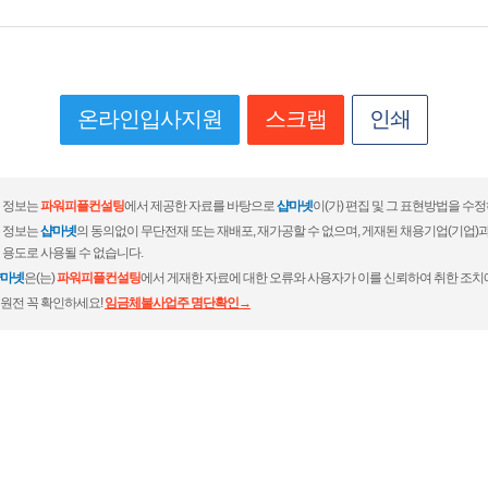
온라인입사지원
스크랩
인쇄
 정보는
파워피플컨설팅
에서 제공한 자료를 바탕으로
샵마넷
이(가) 편집 및 그 표현방법을 수
 정보는
샵마넷
의 동의없이 무단전재 또는 재배포, 재가공할 수 없으며, 게재된 채용기업(기업
 용도로 사용될 수 없습니다.
마넷
은(는)
파워피플컨설팅
에서 게재한 자료에 대한 오류와 사용자가 이를 신뢰하여 취한 조치
원전 꼭 확인하세요!
임금체불사업주 명단확인→