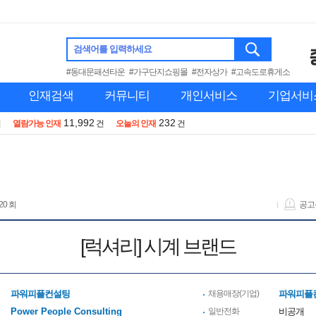
검색어를 입력하세요
#동대문패션타운
#가구단지쇼핑몰
#전자상가
#고속도로휴게소
인재검색
커뮤니티
개인서비스
기업서비
11,992
232
건
열람가능 인재
건
오늘의 인재
건
20 회
공고
[럭셔리] 시계 브랜드
파워피플컨설팅
채용매장(기업)
파워피플
Power People Consulting
일반전화
비공개