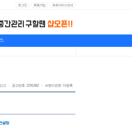
로그인
회원가입
유료서비스안내
스
신고
공고번호 : 2291482
브랜드번호 : 미등록
컨설팅