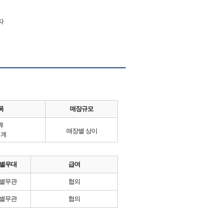
자
목
매장규모
류
매장별 상이
시계
별우대
급여
별무관
협의
별무관
협의