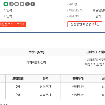
부서명
미입력
채용담당자
채용담당
미입력
휴대전화
비공개
1
채용정보 모아보기 +
진행중인 채용공고
건
브랜드(상호)
판매/서비스품
귀금속/장신구
파워피플컨설팅
여성시계,남성
모집인원
경력
연령우대
성
0명
경력무관
연령무관
성
0명
경력무관
연령무관
성