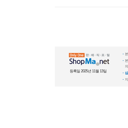
본
본
의
등록일 2025년 11월 13일
샵
지