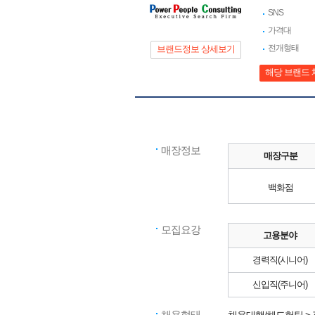
SNS
가격대
전개형태
브랜드정보 상세보기
해당 브랜드 
매장정보
매장구분
백화점
모집요강
고용분야
경력직(시니어)
신입직(주니어)
채용형태