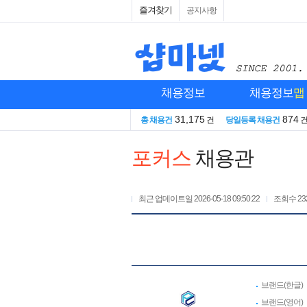
즐겨찾기
공지사항
채용정보
채용정보
맵
31,175
874
총 채용건
건
당일등록 채용건
포커스
채용관
최근 업데이트일
2026-05-18 09:50:22
조회수
23
브랜드(한글)
브랜드(영어)