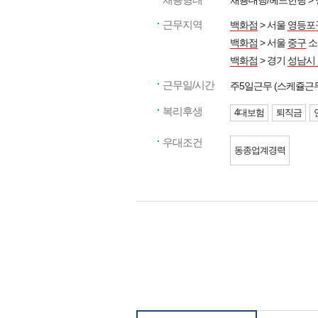
채용대행/헤드헌팅 >
근무지역
백화점
> 서울
영등포
백화점
> 서울
중구
소
백화점
> 경기
성남시
근무일/시간
주5일근무 (스케쥴근
복리후생
4대보험
퇴직금
우대조건
동종업계경력