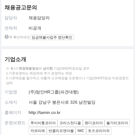
채용공고문의
담당자
채용담당자
연락처
비공개
꼭 확인하세요
임금체불사업주 명단확인
기업소개
※ 혹시!
매장채용정보
와
상이한
기업(SHOP)정보일 경우
1.기존운영하는 매장외에 추가 운영하는 매장
2.기존매장을 철수하고 새롭게 신규매장을 오픈했으나 기업(SHOP)정보 미변경중인
상태
기업명
(주)탐인HR그룹(파견대행)
소재지
서울 강남구 봉은사로 326 남전빌딩
홈페이지
http://tamin.co.kr
운영브랜드
루이비통코리아
크리스찬디올
펜디코리아
불가리코리아
까르띠에
반클리프앤아펠
IWC
토즈코리아외