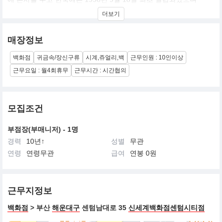
100% 본사 투자법인이며, 주요 품목은 비제로원 등 보석제품과 불
더보기
가리 불가리 등의 시계제품 뿐만이 아니라 액세서리, 실크 제품 등을
국내 백화점 또는 면세점입점되어있습니다.
매장정보
백화점
귀금속/장신구류
시계,쥬얼리,백
근무인원 : 10인이상
근무요일 : 월4회휴무
근무시간 : 시간협의
모집조건
부점장(부매니저) - 1명
경력
10년↑
성별
무관
연령
연령무관
급여
연봉 0원
근무지정보
백화점
> 부산
해운대구
센텀남대로 35
신세계백화점센텀시티점