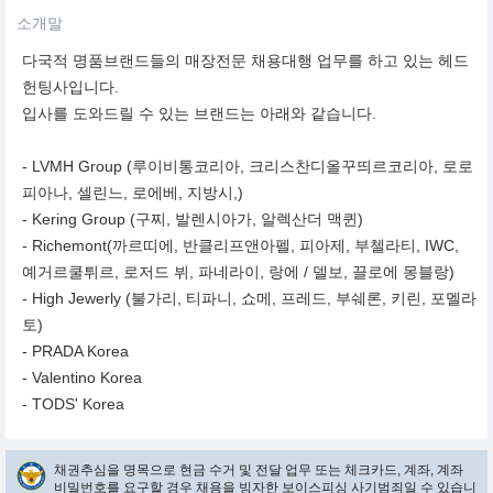
소개말
다국적 명품브랜드들의 매장전문 채용대행 업무를 하고 있는 헤드
헌팅사입니다.
입사를 도와드릴 수 있는 브랜드는 아래와 같습니다.
- LVMH Group (루이비통코리아, 크리스찬디올꾸띄르코리아, 로로
피아나, 셀린느, 로에베, 지방시,)
- Kering Group (구찌, 발렌시아가, 알렉산더 맥퀸)
- Richemont(까르띠에, 반클리프앤아펠, 피아제, 부첼라티, IWC,
예거르쿨튀르, 로저드 뷔, 파네라이, 랑에 / 델보, 끌로에 몽블랑)
- High Jewerly (불가리, 티파니, 쇼메, 프레드, 부쉐론, 키린, 포멜라
토)
- PRADA Korea
- Valentino Korea
- TODS' Korea
채권추심을 명목으로 현금 수거 및 전달 업무 또는 체크카드, 계좌, 계좌
비밀번호를 요구할 경우 채용을 빙자한 보이스피싱 사기범죄일 수 있습니