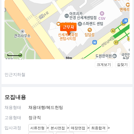
50m
크게보기
길찾기
인근지하철
모집내용
채용형태
채용대행/헤드헌팅
고용형태
정규직
입사과정
>
>
>
>
서류전형
본사면접
매장면접
최종합격