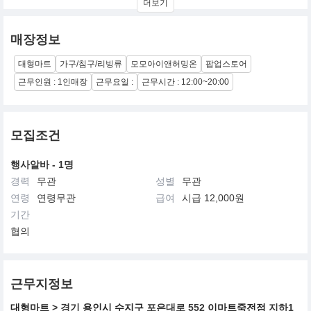
더보기
? 2007년 5월 5일 홈플러스 울산점 오픈
? 2008년 4월 19일 홈플러스 구미점 오픈
? 2009년 7월 23일 홈플러스 의정부점 오픈
매장정보
? 2011년 6월 8일 ㈜태경인터내셔날 법인 전환
12월 홈플러스 동반성장업체로 선정
대형마트
가구/침구/리빙류
모모아이앤허밍온
팝업스토어
? 2012년 이후 홈플러스 병점, 순천, 경산, 대구, 서대전, 서수원 오
픈
근무인원 : 1인매장
근무요일 :
근무시간 : 12:00~20:00
? 2014년 중국 남통 공장 설립 및 이우 도매 매장오픈
? 2019년 현재 홈플러스 25개점 대리점 6개점을 운영하고 있습니
다.
모집조건
행사알바 - 1명
경력
무관
성별
무관
연령
연령무관
급여
시급 12,000원
기간
협의
근무지정보
대형마트
> 경기
용인시 수지구
포은대로 552
이마트죽전점
지하1