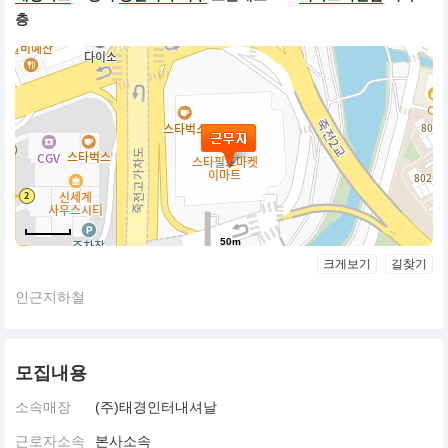
층
50m
크게보기
길찾기
인근지하철
모집내용
소속매장
(주)태경인터내셔날
근로자소속
본사소속