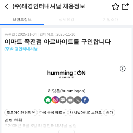
(주)태경인터내셔날 채용정보
브랜드정보
상세요강
기업소개
등록일 : 2025-11-04 | 업데이트 : 2025-11-10
이마트 죽전점 아르바이트를 구인합니다
(주)태경인터내셔날
허밍온(hummingon)
모모아이앤허밍온
한국 중국 베트남
내셔널(국내) 브랜드
중가
업체 현황
? 2005년 6월 8일 태경인터내셔날 설립
? 2006년 8월 8일 라붐 아울렛 오픈