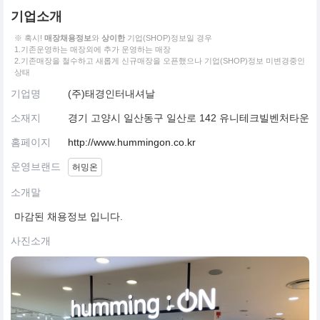
기업소개
※ 혹시!
매장채용정보
와
상이한
기업(SHOP)정보일 경우
1.기존운영하는 매장외에 추가 운영하는 매장
2.기존매장을 철수하고 새롭게 신규매장을 오픈했으나 기업(SHOP)정보 미변경중인
상태
기업명
(주)태경인터내셔날
소재지
경기 고양시 일산동구 일산로 142 유니테크빌벤처타운
홈페이지
http://www.hummingon.co.kr
운영브랜드
허밍온
소개말
마감된 채용정보 입니다.
사진소개