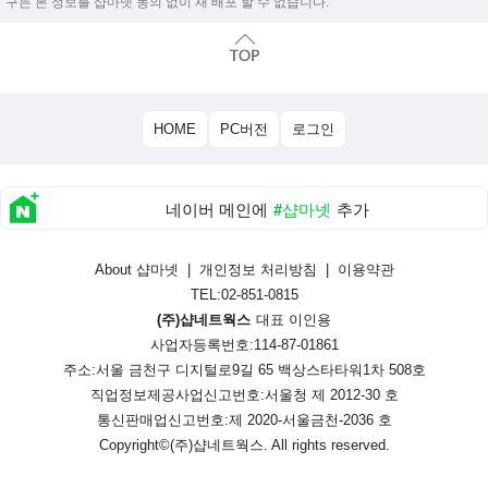
구든 본 정보를 샵마넷 동의 없이 재 배포 할 수 없습니다.
HOME
PC버전
로그인
네이버 메인에
#샵마넷
추가
About 샵마넷
|
개인정보 처리방침
|
이용약관
TEL:02-851-0815
(주)샵네트웍스
대표 이인용
사업자등록번호:114-87-01861
주소:서울 금천구 디지털로9길 65 백상스타타워1차 508호
직업정보제공사업신고번호:
서울청 제 2012-30 호
통신판매업신고번호:
제 2020-서울금천-2036 호
Copyright©
(주)샵네트웍스
. All rights reserved.