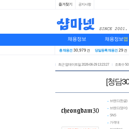
즐겨찾기
공지사항
채용정보
채용정보
맵
30,979
29
총 채용건
건
당일등록 채용건
건
최근 업데이트일
2026-06-29 13:23:27
조회수
50
[청담3
브랜드(한글)
브랜드(영어)
SNS
가격대