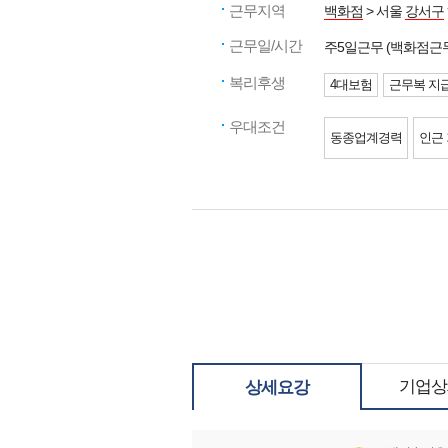
근무지역
백화점
> 서울
강서구
근무일/시간
주5일근무 (백화점근
복리후생
4대보험
근무복 지
우대조건
동종업계경력
인근
기업상
상세요강