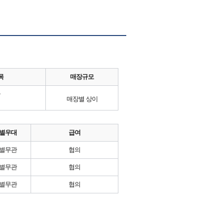
목
매장규모
류
매장별 상이
별우대
급여
별무관
협의
별무관
협의
별무관
협의