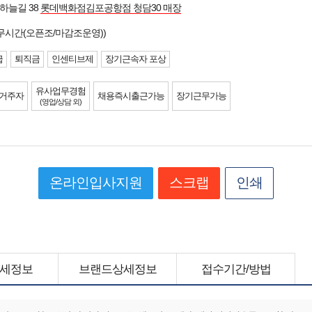
하늘길 38
롯데백화점김포공항점 청담30 매장
무시간(오픈조/마감조운영))
급
퇴직금
인센티브제
장기근속자 포상
유사업무경험
 거주자
채용즉시출근가능
장기근무가능
(영업/상담 외)
온라인입사지원
스크랩
인쇄
세정보
브랜드상세정보
접수기간/방법