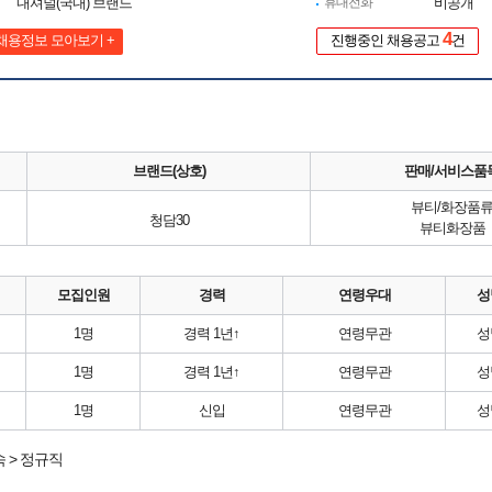
내셔널(국내) 브랜드
휴대전화
비공개
4
채용정보 모아보기 +
진행중인 채용공고
건
브랜드(상호)
판매/서비스품
뷰티/화장품
청담30
뷰티화장품
모집인원
경력
연령우대
성
1명
경력 1년↑
연령무관
성
1명
경력 1년↑
연령무관
성
1명
신입
연령무관
성
 > 정규직