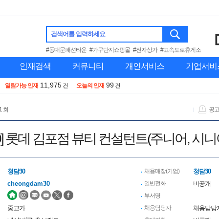
검색어를 입력하세요
#동대문패션타운
#가구단지쇼핑몰
#전자상가
#고속도로휴게소
인재검색
커뮤니티
개인서비스
기업서비
11,975
99
열람가능 인재
건
오늘의 인재
건
1 회
공
0] 롯데 김포점 뷰티 컨설턴트(주니어, 시니
청담30
채용매장(기업)
청담30
cheongdam30
일반전화
비공개
부서명
중고가
채용담당자
채용담당