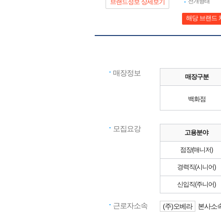
전개형태
브랜드정보 상세보기
해당 브랜드 
매장정보
매장구분
백화점
모집요강
고용분야
점장(매니저)
경력직(시니어)
신입직(주니어)
근로자소속
(주)오베라
본사소속