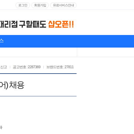
로그인
회원가입
유료서비스안내
스
고신고
공고번호 : 2287369
브랜드번호 : 27811
어) 채용
자