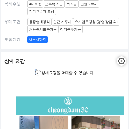
복리후생
4대보험
근무복 지급
퇴직금
인센티브제
장기근속자 포상
우대조건
동종업계경력
인근 거주자
유사업무경험 (영업/상담 외)
채용즉시출근가능
장기근무가능
모집기간
채용시까지
상세요강
상세요강을 확대할 수 있습니다.