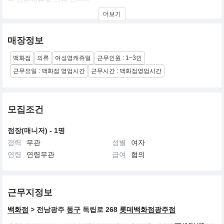
SOUP은 Romantic & Feminine Mood의 Young Character Casual
더보기
입니다. 감각적이고 합리적 마인드의 사랑스러움이 내재된 여성상
을 의미하는 SOUP은 페미닌한 Fit과 감성적인 컬러, 섬세한 디테일
로 로맨틱한 서정을 선사합니다
매장정보
백화점
의류
여성영캐쥬얼
근무인원 : 1~3인
근무요일 : 백화점 영업시간
근무시간 : 백화점영업시간
모집조건
점장(매니저) - 1명
경력
무관
성별
여자
연령
연령무관
급여
협의
근무지정보
백화점
> 전남광주
동구
독립로 268
롯데백화점광주점