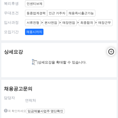
복리후생
인센티브제
우대조건
동종업계경력
인근 거주자
채용즉시출근가능
입사과정
>
>
>
>
서류전형
본사면접
매장면접
최종합격
매장근무
모집기간
채용시까지
상세요강
상세요강을 확대할 수 있습니다.
채용공고문의
담당자
연락처
꼭 확인하세요
임금체불사업주 명단확인