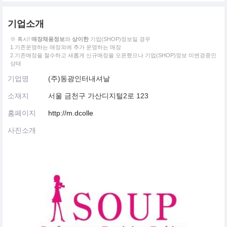
기업소개
※ 혹시!
매장채용정보
와
상이한
기업(SHOP)정보일 경우
1.기존운영하는 매장외에 추가 운영하는 매장
2.기존매장을 철수하고 새롭게 신규매장을 오픈했으나 기업(SHOP)정보 미변경중인
상태
기업명
(주)동광인터내셔날
소재지
서울 금천구 가산디지털2로 123
홈페이지
http://m.dcolle
사진소개