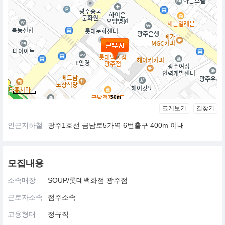
50m
크게보기
길찾기
인근지하철
광주1호선 금남로5가역 6번출구 400m 이내
모집내용
소속매장
SOUP/롯데백화점 광주점
근로자소속
점주소속
고용형태
정규직