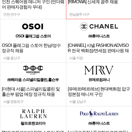
인천 스퀘어원 매니저 구인 (언더웨
[RIMOWA] 신세계 광주 채용
어 판매자경험자 우대)
인천 연수구
전남광주 서구
OSOI 플래그쉽 스토어
㈜휴머니스트
OSOI 플래그쉽 스토어 한남/성수
[CHANEL] 샤넬 FASHION ADVISO
정규직 채용
R 전국 백화점/면세점 판매사원 채
용
서울 용산구
서울 지점
㈜헤라음 스피넬리킬콜린,홀슨부
유메르컴퍼니
[더현대 서울] 스피넬리킬콜린 및
[유메르/메르레브] 현대백화점 압구
홀슨부 팝업 매장 정규직 채용
정본점 매니저 구인
서울 영등포구
서울 강남구
랄프로렌코리아
㈜휴머니스트