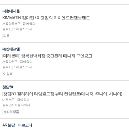
더현대서울
KIMMATIN 킴마틴 / 마뗑킴의 하이엔드컨템브랜드
서울 영등포구
급여협의
경력1년↑ 채용시까지
의류
㈜엔에프엘
[마레몬떼] 행복한백화점 중간관리 매니저 구인공고
서울 양천구
급여협의
경력1년↑ 채용시까지
여성복
청담30
[청담30] 갤러리아 타임월드점 뷰티 컨설턴트(매니저, 주니어, 시니어)
채용
대전 서구
급여협의
경력년↑ 채용시까지
뷰티화장품
AK 분당 _ 아르고티