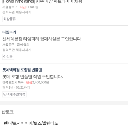
[Flower in the ashes] 향수 매장 파트타이머 채용
서울 종로구
시급
11,000원
경력무관 채용시까지
화장품류
타임파리
신세계본점 타임파리 함께하실분 구인합니다
서울 중구
급여협의
경력무관 채용시까지
여성복
롯데백화점 포항점 빈폴맨
롯데 포항 빈폴맨 직원 구인합니다.
경북 포항시 북구
월급
2,400,000원
경력1년↑ 08/21까지
남녀캐주얼의류
샵토크
펜디/로저비비에/토즈/발렌티노