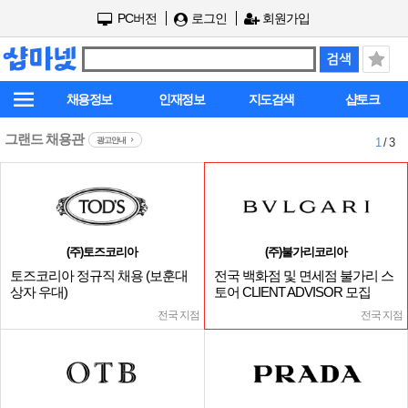
PC버전
로그인
회원가입
채용정보
인재정보
지도검색
샵토크
그랜드 채용관
광고안내
1
/ 3
(주)토즈코리아
(주)불가리코리아
토즈코리아 정규직 채용 (보훈대
전국 백화점 및 면세점 불가리 스
상자 우대)
토어 CLIENT ADVISOR 모집
전국 지점
전국 지점