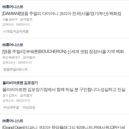
㈜휴머니스트
[DAMIANI]명품 주얼리 다미아니 코리아 전국(서울/경기/부산) 백화점
부점장/판매사원 채용
서울 송파구
급여협의
경력8년↑ 09/05까지
시계및귀금속제품
㈜휴머니스트
[명품 주얼리] 부쉐론(BOUCHERON) 신세계 센텀 점장/서울 지역 백화
점 판매사원 채용
부산 해운대구
급여협의
경력10년↑ 09/05까지
명품쥬얼리&시계
올리비아로렌 김포장기
올리비아로렌 김포장기점에서 함께 하실 분 구인합니다.성실하고 진실
된 마음 하나면 됩니다.
경기 김포시
급여협의
경력1년↑ 08/15까지
여성캐주얼
여성정장
㈜휴머니스트
[Grand Open] 티파니 코리아 청담플래그십 팀매니저,판매사원,OP/신세