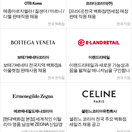
OTB Korea
프라다코리아(주)
메종마르지엘라 / 질샌더 / 마르니 /
[프라다] 전국 백화점/면세점 매장
디젤 판매직원 채용
판매 직원 채용
전국 백화점
전국 지점
보테가베네타코리아
이랜드리테일
보테가베네타 전국지역 백화점&
이랜드리테일과 새로운 가능성과
아울렛점 판매사원 채용
꿈을 펼쳐갈 매니저님을 구인합니
다.
전국 전지점
전국 지점
에르메네질도제냐코리아
셀린느코리아유한회사
[현대백화점 본점] 세계적인 이탈
셀린느 코리아 전국 주요 백화점
리아 명품 남성복 ZEGNA 신입/경
세일즈 채용 공고
력
서울 강남구 현대백화점압구정
전국 지점