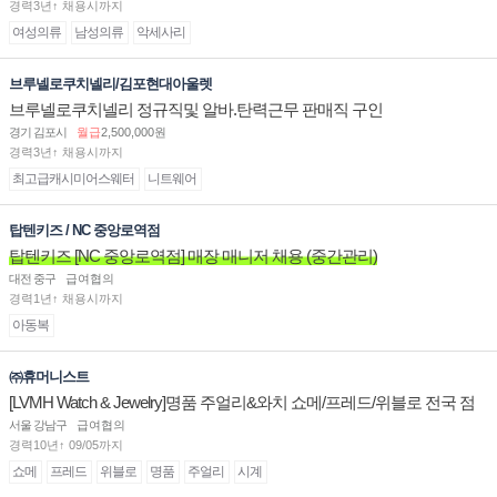
경력3년↑ 채용시까지
여성의류
남성의류
악세사리
브루넬로쿠치넬리/김포현대아울렛
브루넬로쿠치넬리 정규직및 알바.탄력근무 판매직 구인
경기 김포시
월급
2,500,000원
경력3년↑ 채용시까지
최고급캐시미어스웨터
니트웨어
탑텐키즈 / NC 중앙로역점
탑텐키즈 [NC 중앙로역점] 매장 매니저 채용 (중간관리)
대전 중구
급여협의
경력1년↑ 채용시까지
아동복
㈜휴머니스트
[LVMH Watch & Jewelry]명품 주얼리&와치 쇼메/프레드/위블로 전국 점
장/부점장/판매사원 채용
서울 강남구
급여협의
경력10년↑ 09/05까지
쇼메
프레드
위블로
명품
주얼리
시계