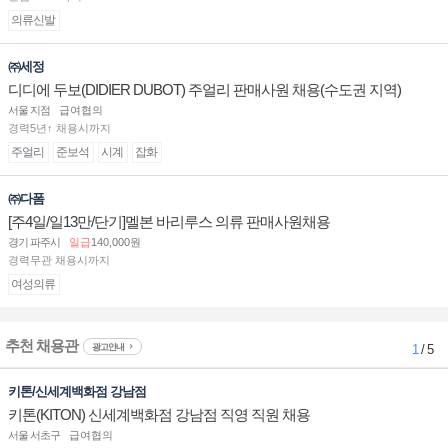
의류신발
㈜세정
디디에 두보(DIDIER DUBOT) 주얼리 판매사원 채용(수도권 지역)
서울 지점
급여협의
경력5년↑ 채용시까지
주얼리
준보석
시계
잡화
㈜다폼
[주4일/일13만/단기]멜본 바리루스 의류 판매사원채용
경기 파주시
일급
140,000원
경력무관 채용시까지
여성의류
추천 채용관
광고안내
1
/ 5
키톤/신세계백화점 강남점
키톤(KITON) 신세계백화점 강남점 직영 직원 채용
서울 서초구
급여협의