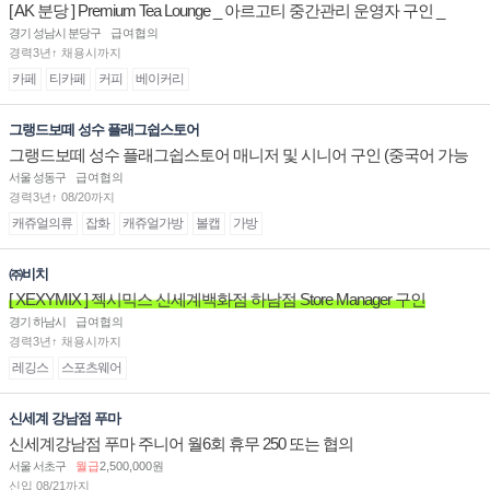
[ AK 분당 ] Premium Tea Lounge _ 아르고티 중간관리 운영자 구인 _
경기 성남시 분당구
급여협의
경력3년↑ 채용시까지
카페
티카페
커피
베이커리
그랭드보떼 성수 플래그쉽스토어
그랭드보떼 성수 플래그쉽스토어 매니저 및 시니어 구인 (중국어 가능
자)
서울 성동구
급여협의
경력3년↑ 08/20까지
캐쥬얼의류
잡화
캐쥬얼가방
볼캡
가방
㈜비치
[ XEXYMIX ] 젝시믹스 신세계백화점 하남점 Store Manager 구인
경기 하남시
급여협의
경력3년↑ 채용시까지
레깅스
스포츠웨어
신세계 강남점 푸마
신세계강남점 푸마 주니어 월6회 휴무 250 또는 협의
서울 서초구
월급
2,500,000원
신입 08/21까지