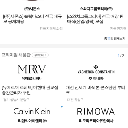
(주)시몬스
스와치그룹코리아(주)
[(주)시몬스] 슬립마스터 전국 대규
[스와치그룹코리아] 전국 매장 판
모 공개채용
매직(신입/경력) 모집
전국 지역 백화점
전국 전지역
총
31
건 전체보기
프리미엄 채용관
광고안내
1
/ 2
유메르컴퍼니
㈜ 제네바
[유메르/메르레브] 더현대 판교점
대전 신세계 바쉐론 콘스탄틴 부티
중간관리자 구인
크
경기 성남시 분당구
대전 유성구
티앤씨아이엔티 ㈜
리모와코리아유한회사