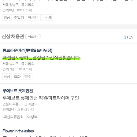
계대전 판매사원 채용
서울 강남구
급여협의
경력8년↑ 09/05까지
명품
주얼리
럭셔리
시계
신상 채용관
더보기
1
/ 14
톰브라운여성(롯데월드타워점)
패션을사랑하는열정을가진직원찾습니다.
서울 송파구
급여협의
경력7년↑ 10/31까지
남성
잡화
향수
루에브르 롯데인천
루에브르 롯데인천 직원/파트타이머 구인
인천 미추홀구
급여협의
경력2년↑ 채용시까지
패션의류잡화
여성복
Flower in the ashes