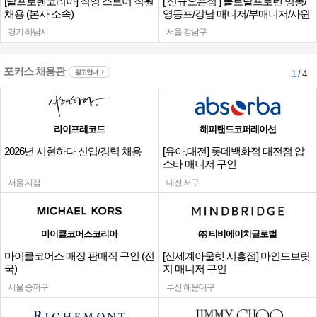
[랄프로렌코리아] 직영 스토어 직원
[ 신규오픈점 ] 폴로랄프로렌 명동/
채용 (본사 소속)
영등포/강남 매니저/부매니저/사원
경기 하남시
서울 강남구
포커스 채용관
광고안내
1
/ 4
라이프레코드
해피랜드코퍼레이션
2026년 시현하다 신입/경력 채용
[유아,대전] 롯데백화점 대전점 압
소바 매니저 구인
서울 지점
대전 서구
마이클코어스코리아
㈜ 티비에이치글로벌
마이클코어스 매장 판매직 구인 (전
[신세계아울렛 시흥점] 마인드브릿
국)
지 매니저 구인
서울 송파구
부산 해운대구