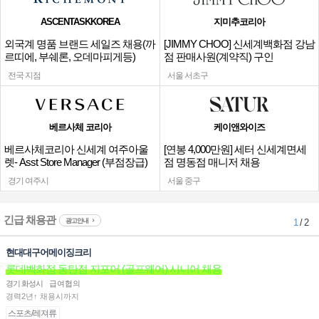
ASCENTASKKOREA
지미추코리아
외국계 명품 브랜드 세일즈 채용(까
[JIMMY CHOO] 신세계백화점 강남
르띠에, 부쉐론, 오데마피게등)
점 판매사원(계약직) 구인
전국 지점
서울 서초구
베르사체 코리아
케이앤와이즈
베르사체코리아 신세계 여주아울
[연봉 4,000만원] 세터 신세계면세
렛- Asst Store Manager (부점장급)
점 명동점 매니저 채용
채용
경기 여주시
서울 중구
긴급 채용관
광고안내
1
/ 2
현대대구어메이징크리
롯데백화점 동탄점 지포어 (골프웨어) 시니어 채용
경기 화성시
급여협의
경력2년↑ 채용시까지
스포츠/레져류