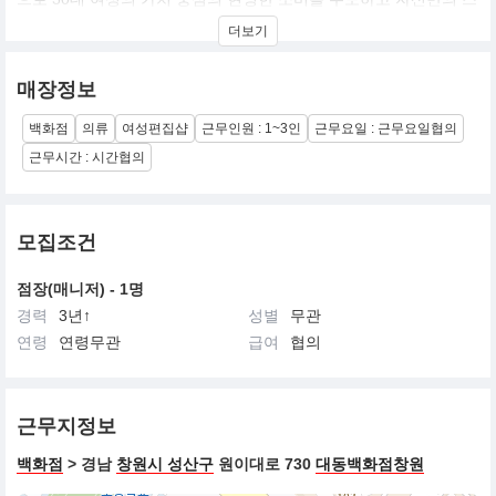
타일을 만족시킬수 있는 Life Style 여성 편집샵
더보기
매장정보
백화점
의류
여성편집샵
근무인원 : 1~3인
근무요일 : 근무요일협의
근무시간 : 시간협의
모집조건
점장(매니저) - 1명
경력
3년↑
성별
무관
연령
연령무관
급여
협의
근무지정보
백화점
> 경남
창원시 성산구
원이대로 730
대동백화점창원