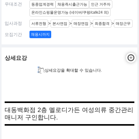
우대조건
동종업계경력
채용즉시출근가능
인근 거주자
온라인쇼핑몰운영가능 (네이버/쿠팡/cafe24 외)
입사과정
>
>
>
>
서류전형
본사면접
매장면접
최종합격
매장근무
모집기간
채용시까지
상세요강
상세요강을 확대할 수 있습니다.
대동백화점 2층 멜로디가든 여성의류 중간관리
매니저 구인합니다.