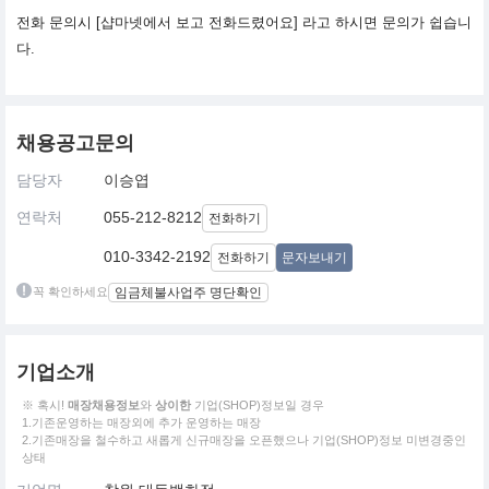
전화 문의시 [샵마넷에서 보고 전화드렸어요] 라고 하시면 문의가 쉽습니
다.
채용공고문의
담당자
이승엽
연락처
055-212-8212
전화하기
010-3342-2192
전화하기
문자보내기
꼭 확인하세요
임금체불사업주 명단확인
기업소개
※ 혹시!
매장채용정보
와
상이한
기업(SHOP)정보일 경우
1.기존운영하는 매장외에 추가 운영하는 매장
2.기존매장을 철수하고 새롭게 신규매장을 오픈했으나 기업(SHOP)정보 미변경중인
상태