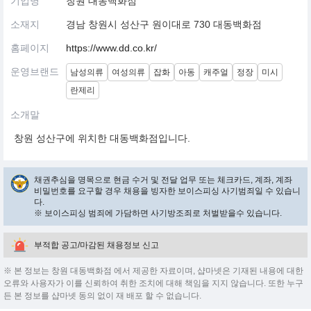
기업명
창원 대동백화점
소재지
경남 창원시 성산구 원이대로 730 대동백화점
홈페이지
https://www.dd.co.kr/
운영브랜드
남성의류
여성의류
잡화
아동
캐주얼
정장
미시
란제리
소개말
창원 성산구에 위치한 대동백화점입니다.
채권추심을 명목으로 현금 수거 및 전달 업무 또는 체크카드, 계좌, 계좌
비밀번호를 요구할 경우 채용을 빙자한 보이스피싱 사기범죄일 수 있습니
다.
※ 보이스피싱 범죄에 가담하면 사기방조죄로 처벌받을수 있습니다.
부적합 공고/마감된 채용정보 신고
※ 본 정보는 창원 대동백화점 에서 제공한 자료이며, 샵마넷은 기재된 내용에 대한
오류와 사용자가 이를 신뢰하여 취한 조치에 대해 책임을 지지 않습니다. 또한 누구
든 본 정보를 샵마넷 동의 없이 재 배포 할 수 없습니다.