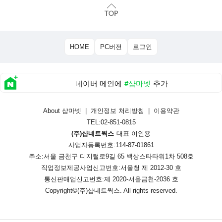
HOME
PC버전
로그인
네이버 메인에
#샵마넷
추가
About 샵마넷
|
개인정보 처리방침
|
이용약관
TEL:02-851-0815
(주)샵네트웍스
대표 이인용
사업자등록번호:114-87-01861
주소:서울 금천구 디지털로9길 65 백상스타타워1차 508호
직업정보제공사업신고번호:
서울청 제 2012-30 호
통신판매업신고번호:
제 2020-서울금천-2036 호
Copyright©
(주)샵네트웍스
. All rights reserved.