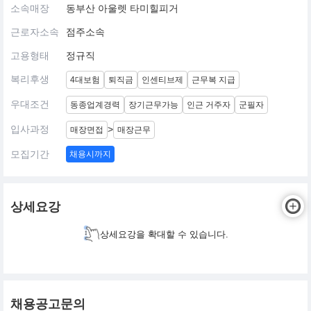
소속매장
동부산 아울렛 타미힐피거
근로자소속
점주소속
고용형태
정규직
복리후생
4대보험
퇴직금
인센티브제
근무복 지급
우대조건
동종업계경력
장기근무가능
인근 거주자
군필자
입사과정
>
매장면접
매장근무
모집기간
채용시까지
상세요강
상세요강을 확대할 수 있습니다.
채용공고문의