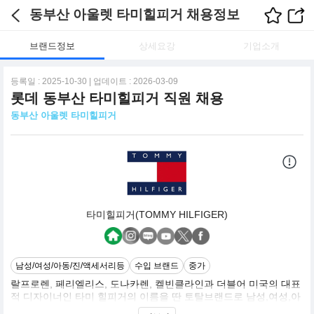
동부산 아울렛 타미힐피거 채용정보
브랜드정보
상세요강
기업소개
등록일 : 2025-10-30 | 업데이트 : 2026-03-09
롯데 동부산 타미힐피거 직원 채용
동부산 아울렛 타미힐피거
타미힐피거(TOMMY HILFIGER)
남성/여성/아동/진/액세서리등
수입 브랜드
중가
랄프로렌, 페리엘리스, 도나카렌, 켈빈클라인과 더블어 미국의 대표
적 디자이너인 타미 힐피거의 이름을 딴 토탈브랜드로 남성,여성,아
동,진,홈콜렉션,액세서리콜렉션을 보유한 라이프 스타일 브랜드