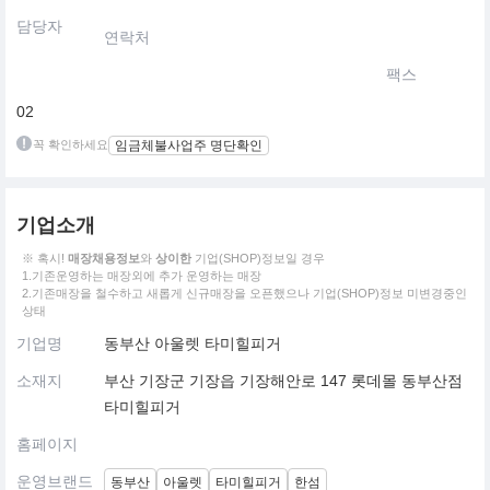
담당자
연락처
팩스
02
꼭 확인하세요
임금체불사업주 명단확인
기업소개
※ 혹시!
매장채용정보
와
상이한
기업(SHOP)정보일 경우
1.기존운영하는 매장외에 추가 운영하는 매장
2.기존매장을 철수하고 새롭게 신규매장을 오픈했으나 기업(SHOP)정보 미변경중인
상태
기업명
동부산 아울렛 타미힐피거
소재지
부산 기장군 기장읍 기장해안로 147 롯데몰 동부산점
타미힐피거
홈페이지
운영브랜드
동부산
아울렛
타미힐피거
한섬