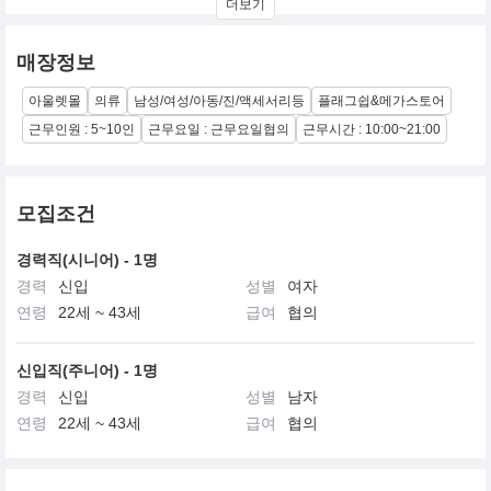
더보기
"옷을 입는다는 것은 자신의 개성을 살리고 자신을 표현하는 재미있
고 창조적인 것이어야 합니다..제 컬렉션에는 그런 한사람 한사람의
매장정보
다양한 라이프 스타일과 접목시키려는 의도가 반영되어 있습니
다..."
아울렛몰
의류
남성/여성/아동/진/액세서리등
플래그쉽&메가스토어
근무인원 : 5~10인
근무요일 : 근무요일협의
근무시간 : 10:00~21:00
모집조건
경력직(시니어) - 1명
경력
신입
성별
여자
연령
22세 ~ 43세
급여
협의
신입직(주니어) - 1명
경력
신입
성별
남자
연령
22세 ~ 43세
급여
협의