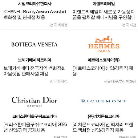
샤넬코리아유한회사
이랜드리테일
[CHANEL] Beauty Advisor Assistant
이랜드리테일과 새로운 가능성과
백화점 및 면세점 채용
꿈을 펼쳐갈 매니저님을 구인합니
다.
전국 백화점
전국 지점
보테가베네타코리아
에르메스코리아(유)
보테가베네타 전국지역 백화점&
[에르메스코리아] 신입/경력직 채
아울렛점 판매사원 채용
용
전국 전지점
서울,대구,부산 백화점
크리스챤디올꾸뛰르코리아
(주)리치몬트코리아
[크리스챤디올꾸뛰르코리아] 2026
[리치몬트코리아] 전 럭셔리 브랜
년 신입/경력 공개채용
드 백화점 신입/경력직 채용
전국 지역
전국 백화점