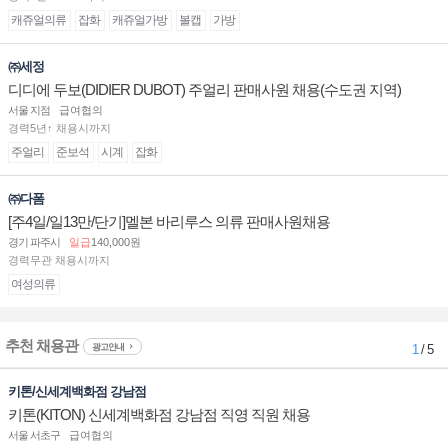
캐쥬얼의류
잡화
캐쥬얼가방
볼캡
가방
㈜세정
디디에 두보(DIDIER DUBOT) 주얼리 판매사원 채용(수도권 지역)
서울 지점
급여협의
경력5년↑ 채용시까지
주얼리
준보석
시계
잡화
㈜다폼
[주4일/일13만/단기]멜본 바리루스 의류 판매사원채용
경기 파주시
일급
140,000원
경력무관 채용시까지
여성의류
추천 채용관
광고안내
1
/ 5
키톤/신세계백화점 강남점
키톤(KITON) 신세계백화점 강남점 직영 직원 채용
서울 서초구
급여협의