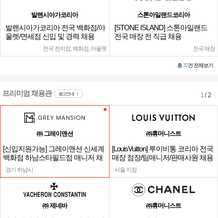
발렌시아가코리아
스톤아일랜드코리아
발렌시아가코리아 전국 백화점/아
[STONE ISLAND] 스톤아일랜드
울렛/면세점 신입 및 경력 채용
전국 매장 전 직급 채용
전국 전지점, 백화점, 아울렛
전국 매장
총
32
건 전체보기
프리미엄 채용관
광고안내
1
/ 2
㈜ 그레이맨션
㈜휴머니스트
[신입지원가능] 그레이맨션 신세계
[LouisVuitton] 루이비통 코리아 전국
백화점 하남스타필드점 매니저 채
매장 점장/팀매니저/판매사원 채용
용
경기 하남시
서울 지점
㈜ 제네바
㈜휴머니스트