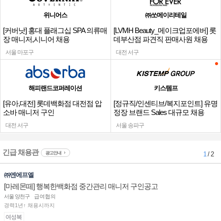
위니어스
㈜쏘메이리테일
[커버낫] 홍대 플래그십 SPA 의류매
[LVMH Beauty_메이크업포에버] 롯
장 매니저,시니어 채용
데부산점 파견직 판매사원 채용
서울 마포구
대전 서구
해피랜드코퍼레이션
키스템프
[유아,대전] 롯데백화점 대전점 압
[정규직/인센티브/복지포인트] 유명
소바 매니저 구인
정장 브랜드 Sales 대규모 채용
대전 서구
서울 송파구
긴급 채용관
광고안내
1
/ 2
㈜엔에프엘
[마레몬떼] 행복한백화점 중간관리 매니저 구인공고
서울 양천구
급여협의
경력1년↑ 채용시까지
여성복