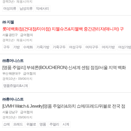
경력3년↑ 채용시까지
여성의류
남성의류
악세사리
㈜ 지젤
롯데백화점(건대점/미아점) 지젤슈즈&지젤백 중간관리자(매니저) 구
인합니다
서울 광진구
급여협의
경력1년↑ 채용시까지
구두
가방
수제화
가죽가방
가죽구두
여성구두
여자구두
여자가방
여성가방
㈜휴머니스트
[명품 주얼리] 부쉐론(BOUCHERON) 신세계 센텀 점장/서울 지역 백화
점 판매사원 채용
부산 해운대구
급여협의
경력10년↑ 09/06까지
명품쥬얼리&시계
㈜휴머니스트
[LVMH Watch & Jewelry]명품 주얼리&와치 쇼메/프레드/위블로 전국 점
장/부점장/판매사원 채용
서울 강남구
급여협의
경력10년↑ 09/06까지
쇼메
프레드
위블로
명품
주얼리
시계