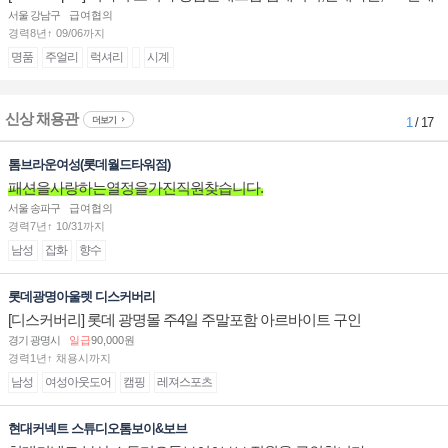
계대전 판매사원 채용
서울 강남구
급여협의
경력8년↑ 09/06까지
명품
주얼리
럭셔리
시계
신상 채용관
더보기
1
/ 17
톰브라운여성(롯데월드타워점)
패션을사랑하는열정을가진직원찾습니다.
서울 송파구
급여협의
경력7년↑ 10/31까지
남성
잡화
향수
롯데광명아울렛 디스커버리
[디스커버리] 롯데 광명몰 주4일 주말포함 아르바이트 구인
경기 광명시
일급
90,000원
경력1년↑ 채용시까지
남성
여성아웃도어
캠핑
레져스포츠
현대커넥트 스튜디오톰보이&보브