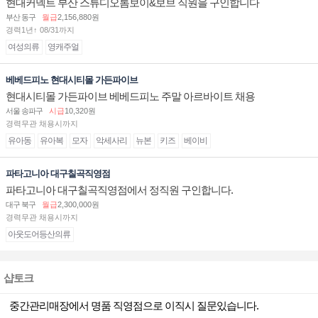
현대커넥트 부산 스튜디오톰보이&보브 직원을 구인합니다
부산 동구
월급
2,156,880원
경력1년↑ 08/31까지
여성의류
영캐주얼
베베드피노 현대시티몰 가든파이브
현대시티몰 가든파이브 베베드피노 주말 아르바이트 채용
서울 송파구
시급
10,320원
경력무관 채용시까지
유아동
유아복
모자
악세사리
뉴본
키즈
베이비
파타고니아 대구칠곡직영점
파타고니아 대구칠곡직영점에서 정직원 구인합니다.
대구 북구
월급
2,300,000원
경력무관 채용시까지
아웃도어등산의류
샵토크
중간관리매장에서 명품 직영점으로 이직시 질문있습니다.