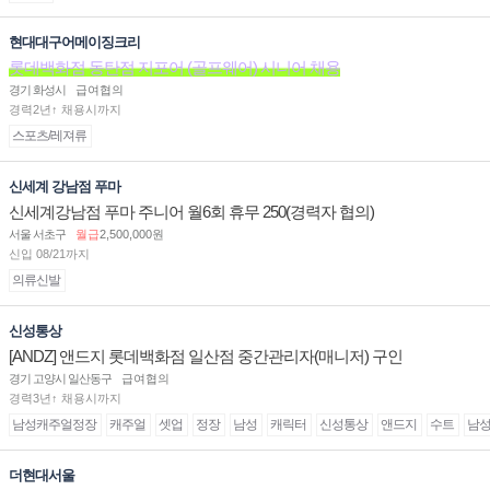
현대대구어메이징크리
롯데백화점 동탄점 지포어 (골프웨어) 시니어 채용
경기 화성시
급여협의
경력2년↑ 채용시까지
스포츠/레져류
신세계 강남점 푸마
신세계강남점 푸마 주니어 월6회 휴무 250(경력자 협의)
서울 서초구
월급
2,500,000원
신입 08/21까지
의류신발
신성통상
[ANDZ] 앤드지 롯데백화점 일산점 중간관리자(매니저) 구인
경기 고양시 일산동구
급여협의
경력3년↑ 채용시까지
남성캐주얼정장
캐주얼
셋업
정장
남성
캐릭터
신성통상
앤드지
수트
남
더현대서울