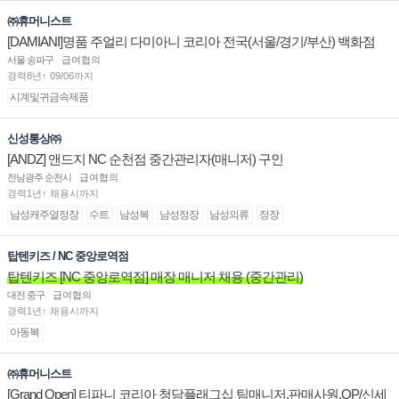
㈜휴머니스트
[DAMIANI]명품 주얼리 다미아니 코리아 전국(서울/경기/부산) 백화점
부점장/판매사원 채용
서울 송파구
급여협의
경력8년↑ 09/06까지
시계및귀금속제품
신성통상㈜
[ANDZ] 앤드지 NC 순천점 중간관리자(매니저) 구인
전남광주 순천시
급여협의
경력1년↑ 채용시까지
남성캐주얼정장
수트
남성복
남성정장
남성의류
정장
탑텐키즈 / NC 중앙로역점
탑텐키즈 [NC 중앙로역점] 매장 매니저 채용 (중간관리)
대전 중구
급여협의
경력1년↑ 채용시까지
아동복
㈜휴머니스트
[Grand Open] 티파니 코리아 청담플래그십 팀매니저,판매사원,OP/신세