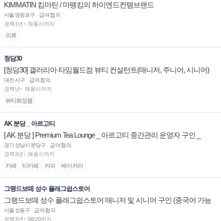
KIMMATIN 킴마틴 / 마뗑킴의 하이엔드컨템브랜드
서울 영등포구
급여협의
경력1년↑ 채용시까지
의류
청담30
[청담30] 갤러리아 타임월드점 뷰티 컨설턴트(매니저, 주니어, 시니어)
채용
대전 서구
급여협의
경력년↑ 채용시까지
뷰티화장품
AK 분당 _ 아르고티
[ AK 분당 ] Premium Tea Lounge _ 아르고티 중간관리 운영자 구인 _
경기 성남시 분당구
급여협의
경력3년↑ 채용시까지
카페
티카페
커피
베이커리
그랭드보떼 성수 플래그쉽스토어
그랭드보떼 성수 플래그쉽스토어 매니저 및 시니어 구인 (중국어 가능
자)
서울 성동구
급여협의
경력3년↑ 08/20까지