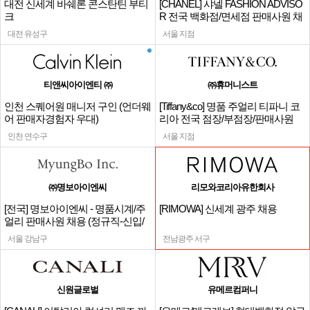
대전 신세계 바쉐론 콘스탄틴 부티
[CHANEL] 샤넬 FASHION ADVISO
크
R 전국 백화점/면세점 판매사원 채
용
대전 유성구
서울 지점
티앤씨아이엔티 ㈜
㈜휴머니스트
인천 스퀘어원 매니저 구인 (언더웨
[Tiffany&co] 명품 주얼리 티파니 코
어 판매자경험자 우대)
리아 전국 점장/부점장/판매사원
인천 연수구
서울 지점
㈜명보아이엔씨
리모와코리아유한회사
[전국] 명보아이엔씨 - 명품시계/주
[RIMOWA] 신세계 광주 채용
얼리 판매사원 채용 (정규직-신입/
경력)
서울 강남구
전남광주 서구
신원글로벌
유메르컴퍼니