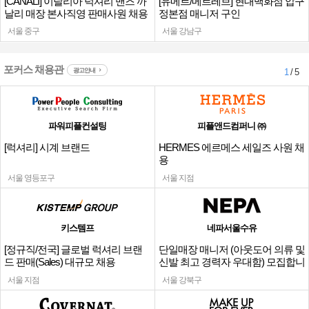
[CANALI] 이탈리아 럭셔리 맨즈 까
[유메르/메르레브] 현대백화점 압구
날리 매장 본사직영 판매사원 채용
정본점 매니저 구인
서울 중구
서울 강남구
포커스 채용관
광고안내
1
/ 5
파워피플컨설팅
피플앤드컴퍼니 ㈜
[럭셔리] 시계 브랜드
HERMES 에르메스 세일즈 사원 채
용
서울 영등포구
서울 지점
키스템프
네파서울수유
[정규직/전국] 글로벌 럭셔리 브랜
단일매장 매니저 (아웃도어 의류 및
드 판매(Sales) 대규모 채용
신발 최고 경력자 우대함) 모집합니
다.
서울 지점
서울 강북구