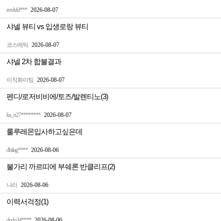
eovkfd***
2026-08-07
샤넬 뷰티 vs 입생로랑 뷰티
코스메틱
2026-08-07
샤넬 2차 합불결과
이직화이팅
2026-08-07
펜디/로저비비에/토즈/발렌티노(3)
ka_n27********
2026-08-07
룰루레몬입사하고싶은데
dbtlag****
2026-08-06
불가리 까르띠에 부쉐론 반클리프(2)
나리
2026-08-06
이력서걱정(1)
dodo34****
2026-08-06