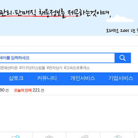
색어를 입력하세요
대문패션타운
#가구단지쇼핑몰
#전자상가
#고속도로휴게소
샵토크
커뮤니티
개인서비스
기업서비스
990
221
건
오늘의 인재
건