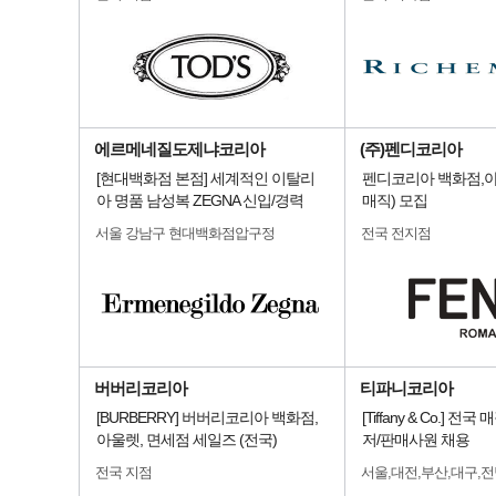
에르메네질도제냐코리아
(주)펜디코리아
[현대백화점 본점] 세계적인 이탈리
펜디코리아 백화점,아
아 명품 남성복 ZEGNA 신입/경력
매직) 모집
서울 강남구 현대백화점압구정
전국 전지점
버버리코리아
티파니코리아
[BURBERRY] 버버리코리아 백화점,
[Tiffany & Co.] 
아울렛, 면세점 세일즈 (전국)
저/판매사원 채용
전국 지점
서울,대전,부산,대구,