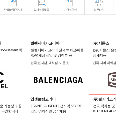
취업활동증명서
입사서류발급
이력서양식
노무상식
사
발렌시아가코리아
(주)시몬스
sor Assistant 백
발렌시아가코리아 전국 백화점/아울
[(주)시몬스] 
렛/면세점 신입 및 경력 채용
공개채용
전국 전지점, 백화점, 아울렛
전국 지역 백화점
입생로랑코리아
(주)불가리코
운 가능성과 꿈
[ SAINT LAURENT ] 전지역 STORE
전국 백화점 및
 구인합니다.
신입/경력직원 공개채용
어 CLIENT AD