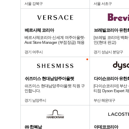
서울 강북구
서울 서초구
베르사체 코리아
브레빌코리아 유한
베르사체코리아 신세계 여주아울렛-
[브레빌 코리아] 백
Asst Store Manager (부점장급) 채용
인(현대 판교)
경기 여주시
경기 성남시 분당구
쉬즈미스 현대남양주아울렛
다이슨코리아 유한
쉬즈미스 현대남양주아울렛 직원 구
[다이슨코리아] 부산
인합니다.
티점 Dyson Expert 
경기 남양주시
부산 해운대구
㈜ 한복남
아데코코리아