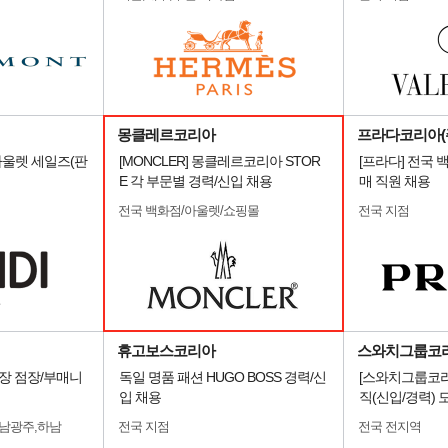
몽클레르코리아
프라다코리아(
울렛 세일즈(판
[MONCLER] 몽클레르코리아 STOR
[프라다] 전국
E 각 부문별 경력/신입 채용
매 직원 채용
전국 백화점/아울렛/쇼핑몰
전국 지점
휴고보스코리아
스와치그룹코리
전국 매장 점장/부매니
독일 명품 패션 HUGO BOSS 경력/신
[스와치그룹코리
입 채용
직(신입/경력) 
전남광주,하남
전국 지점
전국 전지역