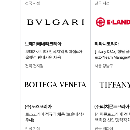
전국 지점
전국 지점
보테가베네타코리아
티파니코리아
보테가베네타 전국지역 백화점&아
[Tiffany & Co.] 청담 
울렛점 판매사원 채용
ector/Team Manage
전국 전지점
서울 강남구
(주)토즈코리아
(주)리치몬트코리아
토즈코리아 정규직 채용 (보훈대상자
[리치몬트코리아] 전
우대)
백화점 신입/경력직 
전국 지점
전국 백화점