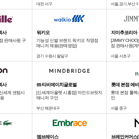
대전 서구
서울,경기,부산 
회사
워키오
지미추코리아
화점 판매사원 구
기능성 신발 브랜드 워키오 직영점
[JIMMY CH
매니저 채용(판매영업)
점 판매사원(계
경기 수원시 팔달구
서울 서초구
회사
㈜ 티비에이치글로벌
 신세계 센텀시
[신세계아울렛 시흥점] 마인드브릿지
롯데 본점 롤렉스
채용
매니저 구인
인
부산 해운대구
서울 중구
엠브레이스
브레인커머스(