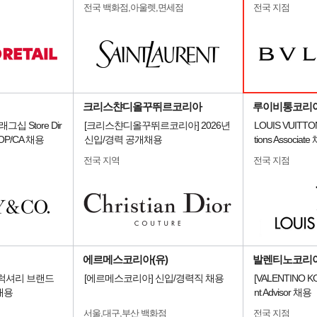
전국 백화점,아울렛,면세점
전국 지점
크리스챤디올꾸뛰르코리아
루이비통코리
플래그십 Store Dir
[크리스챤디올꾸뛰르코리아] 2026년
LOUIS VUITT
r/OP/CA 채용
신입/경력 공개채용
tions Associat
전국 지역
전국 지점
에르메스코리아(유)
발렌티노코리
 럭셔리 브랜드
[에르메스코리아] 신입/경력직 채용
[VALENTINO K
채용
nt Advisor 채용
서울,대구,부산 백화점
전국 지점