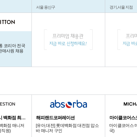
서울 용산구
경기,서울 지점
루이비통 코리아 전국
판매사원 채용
디앤드퀘스천/서울시 백화점 최상급 점
해피랜드코퍼레이션
마이클코어스
 백화점 매니저
[유아,대전] 롯데백화점 대전점 압소
마이클코어스 매
정직원)
바 매니저 구인
국)