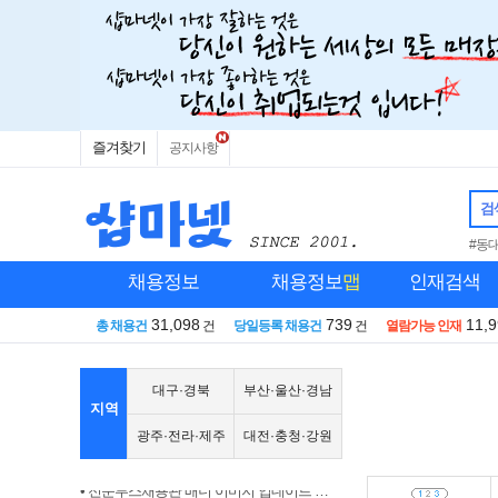
즐겨찾기
공지사항
검
#동
채용정보
채용정보
맵
인재검색
31,098
739
11,
총 채용건
건
당일등록 채용건
건
열람가능 인재
대구·경북
부산·울산·경남
지역
광주·전라·제주
대전·충청·강원