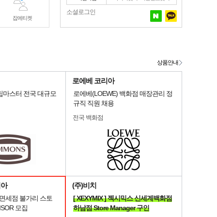
소셜로그인
잡에티켓
상품안내
로에베 코리아
슬립마스터 전국 대규모
로에베(LOEWE) 백화점 매장관리 정
규직 직원 채용
전국 백화점
리아
(주)비치
 면세점 불가리 스토
[ XEXYMIX ] 젝시믹스 신세계백화점
VISOR 모집
하남점 Store Manager 구인