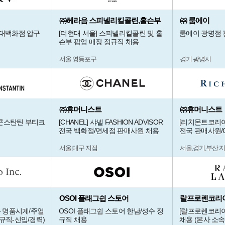
㈜헤라음 스피넬리킬콜린,홀슨부
㈜ 룸에이
현대백화점 압구
[더현대 서울] 스피넬리킬콜린 및 홀
룸에이 광명점 
슨부 팝업 매장 정규직 채용
서울 영등포구
경기 광명시
㈜휴머니스트
㈜휴머니스트
 콘스탄틴 부티크
[CHANEL] 샤넬 FASHION ADVISOR
[리치몬트코리아
전국 백화점/면세점 판매사원 채용
전국 판매사원/
서울,대구 지점
서울,경기,부산 
OSOI 플래그쉽 스토어
랄프로렌코리
- 명품시계/주얼
OSOI 플래그쉽 스토어 한남/성수 정
[랄프로렌코리아
규직-신입/경력)
규직 채용
채용 (본사 소속