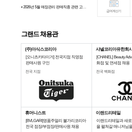
• 2026년 5월 매장관리 판매직종 관련 고용동향
• 2026년 6월 매장관리 판매직종 관련 고용동향
급여계산기
• 2026년 07월 샵토크 게시판 이벤트 당첨자발표
• 2026년 6월 샵마넷 파견 및 채용대행업체 인기순위 TOP 10
그랜드 채용관
• 전문부스채용관 배너 이미지 업데이트 안내
(주)아식스코리아
샤넬코리아유한회
[오니츠카타이거] 전국지점 직영점
[CHANEL] Beauty Advi
판매사원 구인
화점 및 면세점 채용
전국 지점
전국 백화점
휴머니스트
이랜드리테일
[BVLGARI]명품주얼리 불가리코리아
이랜드리테일과 새로
전국 점장/부점장/판매사원 채용
을 펼쳐갈 매니저님을