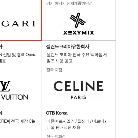
경기 하남시 신세계百하남점
아
셀린느코리아유한회사
ON 신입 및 경력 Opera
셀린느 코리아 전국 주요 백화점 세
e 채용
일즈 채용 공고
전국 지점
아
OTB Korea
OREA] 전국 매장 Clie
메종마르지엘라 / 질샌더 / 마르니 /
디젤 판매직원 채용
전국 백화점