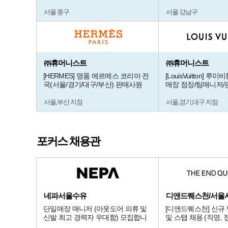
서울 중구
서울 강남구
㈜휴머니스트
㈜휴머니스트
[HERMES] 명품 에르메스 코리아 전
[LouisVuitton] 
국(서울/경기/대구/부산) 판매사원
매장 점장/팀매니저/
서울,부산 지점
서울,경기,대구 지점
포커스 채용관
네파서울수유
단일매장 매니저 (아웃도어 의류 및
[디앤드퀘스천] 신규
신발 최고 경력자 우대함) 모집합니
및 스탭 채용 (직영, 
다.