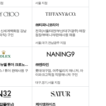
지점
서울 지점
㈜티파니코리아
OO] 신세계백화점 강남
전국(서울/대전/부산/대구/광주) 매장
약직) 구인
점장/부매니저/판매사원 채용
서울,대구,전남광주 지점
롯데 본점 에비뉴엘 튜더 크로노다임
㈜엔라인
 / 튜더 판매사원 구
롯데대구점, 여주빌리지 매니저, 아
이파크고척점 직영매니져 구인
대구,경기,서울 지점
잡플래닛)
케이앤와이즈