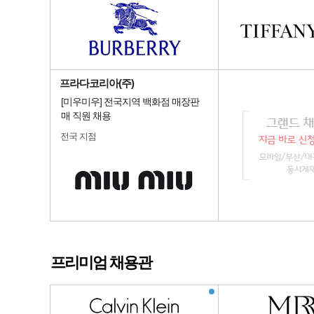
프라다코리아(주)
[미우미우] 전국지역 백화점 매장판
매 직원 채용
전국 지점
프리미엄 채용관