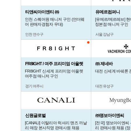
티앤씨아이엔티 ㈜
유메르컴퍼니
인천 스퀘어원 매니저 구인 (언더웨
[유메르/메르레브] 
어 판매자경험자 우대)
정본점 매니저 구인
인천 연수구
서울 강남구
FR8IGHT / 여주 프리미엄 아울렛
㈜ 제네바
FR8IGHT 신세계 프리미엄 아울렛
대전 신세계 바쉐론
여주점 매니저 구인
경기 여주시
대전 유성구
신원글로벌
㈜명보아이엔씨
[CANALI] 이탈리아 럭셔리 맨즈 까날
[전국] 명보아이엔씨 
리 매장 본사직영 판매사원 채용
리 판매사원 채용 (정