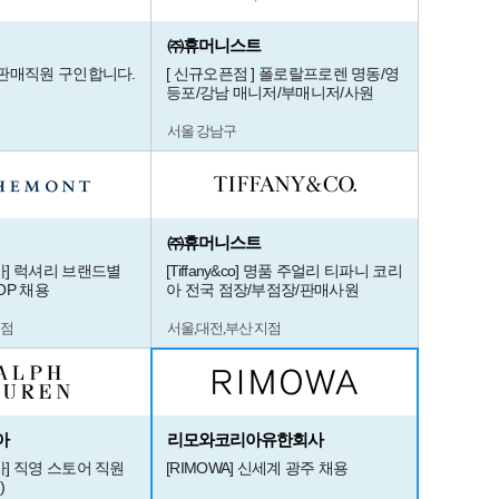
㈜휴머니스트
판매직원 구인합니다.
[ 신규오픈점 ] 폴로랄프로렌 명동/영
등포/강남 매니저/부매니저/사원
서울 강남구
㈜휴머니스트
] 럭셔리 브랜드별
[Tiffany&co] 명품 주얼리 티파니 코리
OP 채용
아 전국 점장/부점장/판매사원
지점
서울,대전,부산 지점
아
리모와코리아유한회사
] 직영 스토어 직원
[RIMOWA] 신세계 광주 채용
)