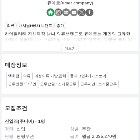
유메르(umer company)
의류
내셔널(국내) 브랜드
중가
하이퀄리티 자체제작 남녀 의류브랜드로 유메르는 개인의 고유한
가치에 집중합니다. 프리미엄 소재, 유려한 실루엣, 유행을 좇지 않
는 디자인은 본연의 아름다움을 표현하는 유메르의 아이덴티티입니
더보기
다.
매장정보
백화점
의류
여성의류,가방,잡화
플래그쉽&메가스토어
근무인원 : 1~3인
근무요일 : 스케줄근무
근무시간 : 스케줄근무
모집조건
신입직(주니어) - 1명
경력
신입
성별
무관
연령
연령무관
급여
월급 2,096,270원