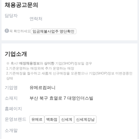
채용공고문의
담당자
연락처
꼭 확인하세요
임금체불사업주 명단확인
기업소개
※ 혹시!
매장채용정보
와
상이한
기업(SHOP)정보일 경우
1.기존운영하는 매장외에 추가 운영하는 매장
2.기존매장을 철수하고 새롭게 신규매장을 오픈했으나 기업(SHOP)정보 미변경중인
상태
기업명
유메르컴퍼니
소재지
부산 북구 효열로 7 대영인더스빌
홈페이지
운영브랜드
유메르
백화점
신세계
신세계강남
소개말