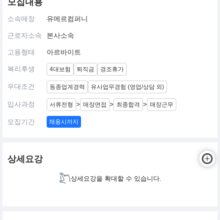
모집내용
소속매장
유메르컴퍼니
근로자소속
본사소속
고용형태
아르바이트
복리후생
4대보험
퇴직금
경조휴가
우대조건
동종업계경력
유사업무경험 (영업/상담 외)
입사과정
>
>
>
서류전형
매장면접
최종합격
매장근무
모집기간
채용시까지
상세요강
상세요강을 확대할 수 있습니다.