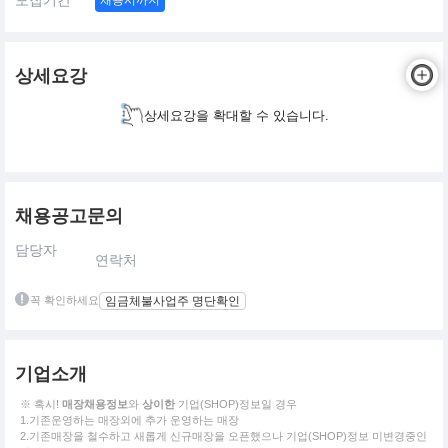
모집기간
채용시까지
상세요강
상세요강을 확대할 수 있습니다.
채용공고문의
담당자
연락처
꼭 확인하세요
임금체불사업주 명단확인
기업소개
※ 혹시!
매장채용정보
와
상이한
기업(SHOP)정보일 경우
1.기존운영하는 매장외에 추가 운영하는 매장
2.기존매장을 철수하고 새롭게 신규매장을 오픈했으나 기업(SHOP)정보 미변경중인