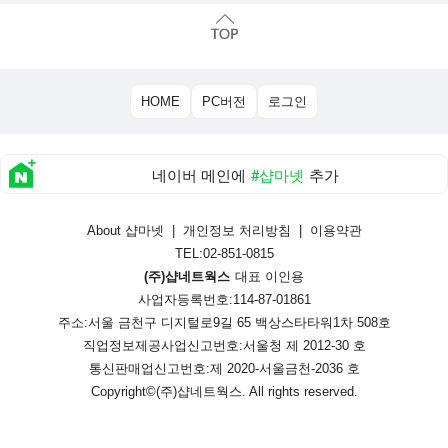
HOME
PC버전
로그인
네이버 메인에
#샵마넷
추가
About 샵마넷
|
개인정보 처리방침
|
이용약관
TEL:02-851-0815
(주)샵네트웍스
대표 이인용
사업자등록번호:114-87-01861
주소:서울 금천구 디지털로9길 65 백상스타타워1차 508호
직업정보제공사업신고번호:
서울청 제 2012-30 호
통신판매업신고번호:
제 2020-서울금천-2036 호
Copyright©
(주)샵네트웍스
. All rights reserved.