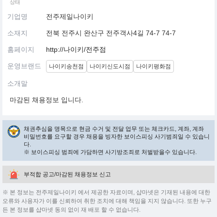
상태
기업명
전주제일나이키
소재지
전북 전주시 완산구 전주객사4길 74-7 74-7
홈페이지
http://나이키/전주점
운영브랜드
나이키송천점
나이키신도시점
나이키평화점
소개말
마감된 채용정보 입니다.
채권추심을 명목으로 현금 수거 및 전달 업무 또는 체크카드, 계좌, 계좌
비밀번호를 요구할 경우 채용을 빙자한 보이스피싱 사기범죄일 수 있습니
다.
※ 보이스피싱 범죄에 가담하면 사기방조죄로 처벌받을수 있습니다.
부적합 공고/마감된 채용정보 신고
※ 본 정보는 전주제일나이키 에서 제공한 자료이며, 샵마넷은 기재된 내용에 대한
오류와 사용자가 이를 신뢰하여 취한 조치에 대해 책임을 지지 않습니다. 또한 누구
든 본 정보를 샵마넷 동의 없이 재 배포 할 수 없습니다.