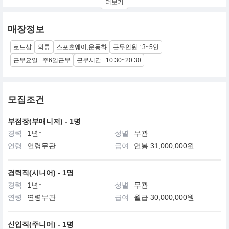
더보기
세상에 없던 획기적인 스포츠 혁신을 만들고, 지속가능한 제품을 선
보이며, 다양한 글로벌 팀과 창의적인 일을 확립하며,
우리가 머무는 지역 커뮤니티에 더욱 긍정적인 영향을 만드는 것입
매장정보
니다.
로드샵
의류
스포츠웨어,운동화
근무인원 : 3~5인
나이키는 테크놀로지 기업입니다. 우리는 기술과 스포츠의 접점에
서 미래의 혁신화를 위해 존재합니다.
근무요일 : 주6일근무
근무시간 : 10:30~20:30
우리는 소비자에게 더욱 직접적으로 다가갈 수 있는 혁신을 제공하
기 위해 기술의 진화와 세계에서 가장 창조적인 인재에 투자합니다.
나이키에서 최고의 스니커즈를 디자인하거나 혁신적인 어플리케이
모집조건
션을 위한 개발하는 각각의 모든 인재들은
단 하나의 미션으로 서로 연결됩니다. 바로 “세상의 모든 선수들을
부점장(부매니저) - 1명
위한 혁신과 영감을 가져오는 것” 입니다.
경력
1년↑
성별
무관
연령
연령무관
급여
연봉 31,000,000원
경력직(시니어) - 1명
경력
1년↑
성별
무관
연령
연령무관
급여
월급 30,000,000원
신입직(주니어) - 1명