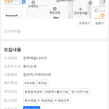
50m
크게보기
길찾기
인근지하철
모집내용
소속매장
전주제일나이키
근로자소속
본사소속
고용형태
정규직,아르바이트
복리후생
4대보험
퇴직금
우대조건
동종업계경력
채용즉시출근가능
장기근무가능
입사과정
>
>
본사면접
매장면접
매장근무