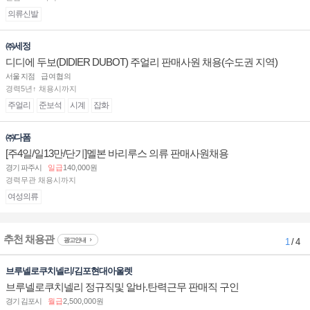
의류신발
㈜세정
디디에 두보(DIDIER DUBOT) 주얼리 판매사원 채용(수도권 지역)
서울 지점
급여협의
경력5년↑ 채용시까지
주얼리
준보석
시계
잡화
㈜다폼
[주4일/일13만/단기]멜본 바리루스 의류 판매사원채용
경기 파주시
일급
140,000원
경력무관 채용시까지
여성의류
추천 채용관
광고안내
1
/ 4
브루넬로쿠치넬리/김포현대아울렛
브루넬로쿠치넬리 정규직및 알바.탄력근무 판매직 구인
경기 김포시
월급
2,500,000원