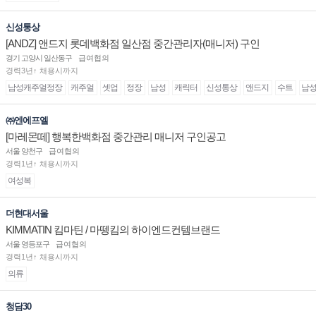
신성통상
[ANDZ] 앤드지 롯데백화점 일산점 중간관리자(매니저) 구인
경기 고양시 일산동구
급여협의
경력3년↑ 채용시까지
남성캐주얼정장
캐주얼
셋업
정장
남성
캐릭터
신성통상
앤드지
수트
남
㈜엔에프엘
[마레몬떼] 행복한백화점 중간관리 매니저 구인공고
서울 양천구
급여협의
경력1년↑ 채용시까지
여성복
더현대서울
KIMMATIN 킴마틴 / 마뗑킴의 하이엔드컨템브랜드
서울 영등포구
급여협의
경력1년↑ 채용시까지
의류
청담30