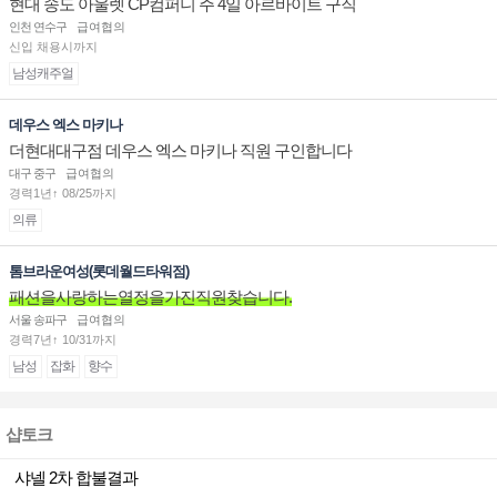
현대 송도 아울렛 CP컴퍼니 주 4일 아르바이트 구직
인천 연수구
급여협의
신입 채용시까지
남성캐주얼
데우스 엑스 마키나
더현대대구점 데우스 엑스 마키나 직원 구인합니다
대구 중구
급여협의
경력1년↑ 08/25까지
의류
톰브라운여성(롯데월드타워점)
패션을사랑하는열정을가진직원찾습니다.
서울 송파구
급여협의
경력7년↑ 10/31까지
남성
잡화
향수
샵토크
샤넬 2차 합불결과