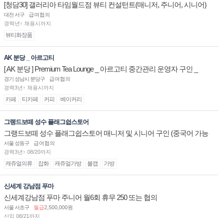
[청담30] 갤러리아 타임월드점 뷰티 컨설턴트(매니저, 주니어, 시니어)
채용
대전 서구
급여협의
경력년↑ 채용시까지
뷰티화장품
AK 분당 _ 아르고티
[ AK 분당 ] Premium Tea Lounge _ 아르고티 중간관리 운영자 구인 _
경기 성남시 분당구
급여협의
경력3년↑ 채용시까지
카페
티카페
커피
베이커리
그랭드보떼 성수 플래그쉽스토어
그랭드보떼 성수 플래그쉽스토어 매니저 및 시니어 구인 (중국어 가능
자)
서울 성동구
급여협의
경력3년↑ 08/20까지
캐쥬얼의류
잡화
캐쥬얼가방
볼캡
가방
신세계 강남점 푸마
신세계강남점 푸마 주니어 월6회 휴무 250 또는 협의
서울 서초구
월급
2,500,000원
신입 08/21까지