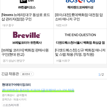
㈜한결티오스
해피랜드코퍼레이션
[Newera 뉴에라] 대구 동성로 로드
[유아,대전] 롯데백화점 대전점 압
샵 관리자(점장) 구인
소바 매니저 구인
대구 중구
대전 서구
브레빌코리아 유한회사
디앤드퀘스천/서울시 백화점 최상급 점
[브레빌 코리아] 백화점 판매사원
[디앤드퀘스천] 신규 백화점 매니저
구인(현대 판교)
및 스탭 채용 (직영, 정직원)
경기 성남시 분당구
서울 서초구
긴급 채용관
광고안내
1
/ 2
현대대구어메이징크리
롯데백화점 동탄점 지포어 (골프웨어) 시니어 채용
경기 화성시
급여협의
경력2년↑ 채용시까지
스포츠/레져류