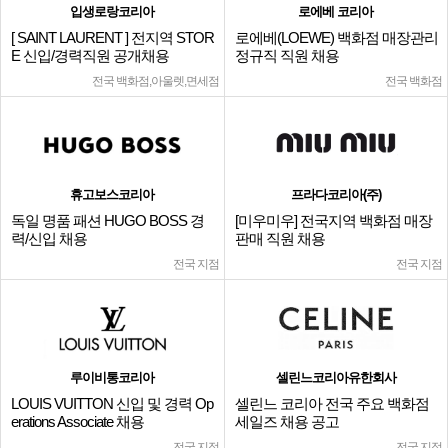
입생로랑코리아
로에베 코리아
[ SAINT LAURENT ] 전지역 STOR
로에베(LOEWE) 백화점 매장관리
E 신입/경력직원 공개채용
정규직 직원 채용
전국 백화점,아울렛,면세점
전국 백화점
휴고보스코리아
프라다코리아(주)
독일 명품 패션 HUGO BOSS 경
[미우미우] 전국지역 백화점 매장
력/신입 채용
판매 직원 채용
전국 지점
전국 지점
루이비통코리아
셀린느코리아유한회사
LOUIS VUITTON 신입 및 경력 Op
셀린느 코리아 전국 주요 백화점
erations Associate 채용
세일즈 채용 공고
전국 지점
전국 지점