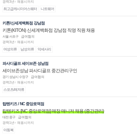
경력3년↑ 채용시까지
최고급캐시미어스웨터
니트웨어
키톤/신세계백화점 강남점
키톤(KITON) 신세계백화점 강남점 직영 직원 채용
서울 서초구
급여협의
경력3년↑ 채용시까지
여성의류
남성의류
악세사리
파사디골프 세이브존 성남점
세이브존성남 파사디골프 중간관리구인
경기 성남시 수정구
급여협의
경력2년↑ 채용시까지
스포츠/레져류
탑텐키즈 / NC 중앙로역점
탑텐키즈 [NC 중앙로역점] 매장 매니저 채용 (중간관리)
대전 중구
급여협의
경력1년↑ 채용시까지
아동복