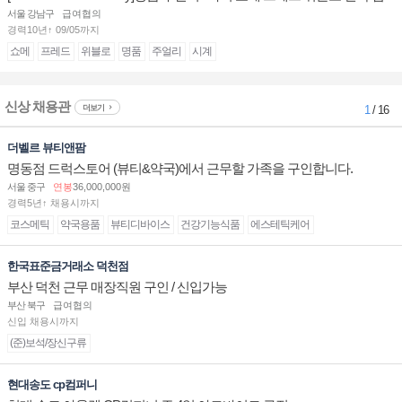
장/부점장/판매사원 채용
서울 강남구
급여협의
경력10년↑ 09/05까지
쇼메
프레드
위블로
명품
주얼리
시계
신상 채용관
더보기
1
/ 16
더벨르 뷰티앤팜
명동점 드럭스토어 (뷰티&약국)에서 근무할 가족을 구인합니다.
서울 중구
연봉
36,000,000원
경력5년↑ 채용시까지
코스메틱
약국용품
뷰티디바이스
건강기능식품
에스테틱케어
한국표준금거래소 덕천점
부산 덕천 근무 매장직원 구인 / 신입가능
부산 북구
급여협의
신입 채용시까지
(준)보석/장신구류
현대송도 cp컴퍼니