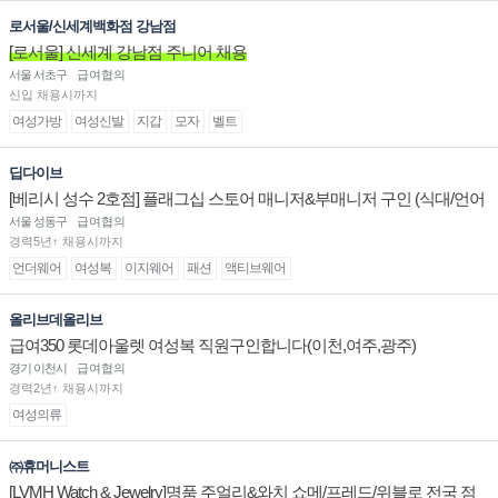
로서울/신세계백화점 강남점
[로서울] 신세계 강남점 주니어 채용
서울 서초구
급여협의
신입 채용시까지
여성가방
여성신발
지갑
모자
벨트
딥다이브
[베리시 성수 2호점] 플래그십 스토어 매니저&부매니저 구인 (식대/언어
수당 지급)
서울 성동구
급여협의
경력5년↑ 채용시까지
언더웨어
여성복
이지웨어
패션
액티브웨어
올리브데올리브
급여350 롯데아울렛 여성복 직원구인합니다(이천,여주,광주)
경기 이천시
급여협의
경력2년↑ 채용시까지
여성의류
㈜휴머니스트
[LVMH Watch & Jewelry]명품 주얼리&와치 쇼메/프레드/위블로 전국 점