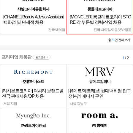
샤넬코리아유한회사
몽클레르코리아
[CHANEL] Beauty Advisor Assistant
[MONCLER] 몽클레르코리아 STO
백화점 및 면세점 채용
RE 각 부문별 경력/신입 채용
전국 백화점
전국 백화점/아울렛/쇼핑몰
총
31
건 전체보기
프리미엄 채용관
광고안내
1
/ 2
㈜휴머니스트
유메르컴퍼니
[리치몬트코리아] 럭셔리 브랜드별
[유메르/메르레브] 현대백화점 압구
전국 판매사원/OP 채용
정본점 매니저 구인
서울 지점
서울 강남구
㈜명보아이엔씨
㈜ 룸에이