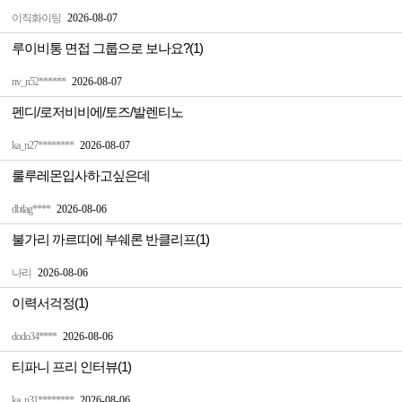
이직화이팅
2026-08-07
루이비통 면접 그룹으로 보나요?(1)
nv_n52******
2026-08-07
펜디/로저비비에/토즈/발렌티노
ka_n27********
2026-08-07
룰루레몬입사하고싶은데
dbtlag****
2026-08-06
불가리 까르띠에 부쉐론 반클리프(1)
나리
2026-08-06
이력서걱정(1)
dodo34****
2026-08-06
티파니 프리 인터뷰(1)
ka_n31********
2026-08-06