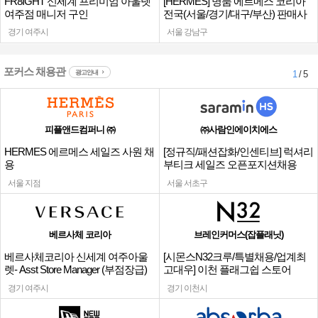
FR8IGHT 신세계 프리미엄 아울렛
[HERMES] 명품 에르메스 코리아
여주점 매니저 구인
전국(서울/경기/대구/부산) 판매사
원
경기 여주시
서울 강남구
포커스 채용관
광고안내
1
/ 5
피플앤드컴퍼니 ㈜
㈜사람인에이치에스
HERMES 에르메스 세일즈 사원 채
[정규직/패션잡화/인센티브] 럭셔리
용
부티크 세일즈 오픈포지션채용
서울 지점
서울 서초구
베르사체 코리아
브레인커머스(잡플래닛)
베르사체코리아 신세계 여주아울
[시몬스N32크루/특별채용/업계최
렛- Asst Store Manager (부점장급)
고대우] 이천 플래그쉽 스토어
채용
경기 여주시
경기 이천시