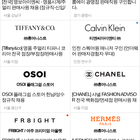
[전국] 명보아이엔씨 - 명품시계/주
룸에이 광명점 판매직원 구인합니
얼리 판매사원 채용 (정규직-신입/
다.
경력)
서울 강남구
경기 광명시
㈜휴머니스트
티앤씨아이엔티 ㈜
[Tiffany&co] 명품 주얼리 티파니 코
인천 스퀘어원 매니저 구인 (언더웨
리아 전국 점장/부점장/판매사원
어 판매자경험자 우대)
서울 지점
인천 연수구
OSOI 플래그쉽 스토어
㈜휴머니스트
OSOI 플래그쉽 스토어 한남/성수
[CHANEL] 샤넬 FASHION ADVISO
정규직 채용
R 전국 백화점/면세점 판매사원 채
용
서울 용산구
서울 지점
FR8IGHT / 여주 프리미엄 아울렛
㈜휴머니스트