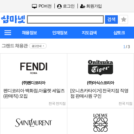
PC버전
로그인
회원가입
채용정보
인재정보
지도검색
샵토크
그랜드 채용관
광고안내
1
/ 3
(주)펜디코리아
(주)아식스코리아
펜디코리아 백화점,아울렛 세일즈
[오니츠카타이거] 전국지점 직영
(판매직) 모집
점 판매사원 구인
전국 전지점
전국 지점