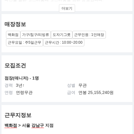
순백의 백자에 미인점처럼 자리잡은 철점이 특유의 감성을 드러내
더보기
고, 한지처럼 부드러운 질감은 기분 좋은
고급스러움을 더합니다.
전통적인 형태 뿐만 아니라 모던함과 편리함을 갖춘 그릇들은 어떤
매장정보
요리를 담아내도 품격을 올려 주며 셰프들에게 많은 사랑을 받고 있
는 브랜드 입니다.
백화점
가구/침구/리빙류
도자기그릇
근무인원 : 1인매장
근무요일 : 주5일근무
근무시간 : 10:00~20:00
모집조건
점장(매니저) - 1명
경력
3년↑
성별
무관
연령
연령무관
급여
연봉 25,155,240원
근무지정보
백화점
> 서울
강남구
지점