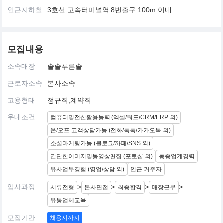
인근지하철
3호선 고속터미널역 8번출구 100m 이내
모집내용
소속매장
솔솔푸른솔
근로자소속
본사소속
고용형태
정규직,계약직
우대조건
컴퓨터및전산활용능력 (엑셀/워드/CRM/ERP 외)
온/오프 고객상담가능 (전화/톡톡/카카오톡 외)
소셜마케팅가능 (블로그/까페/SNS 외)
간단한이미지및동영상편집 (포토샵 외)
동종업계경력
유사업무경험 (영업/상담 외)
인근 거주자
입사과정
>
>
>
>
서류전형
본사면접
최종합격
매장근무
유통업체교육
모집기간
채용시까지