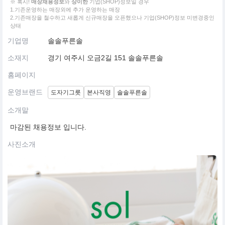
※ 혹시!
매장채용정보
와
상이한
기업(SHOP)정보일 경우
1.기존운영하는 매장외에 추가 운영하는 매장
2.기존매장을 철수하고 새롭게 신규매장을 오픈했으나 기업(SHOP)정보 미변경중인
상태
기업명
솔솔푸른솔
소재지
경기 여주시 오금2길 151 솔솔푸른솔
홈페이지
운영브랜드
도자기그릇
본사직영
솔솔푸른솔
소개말
마감된 채용정보 입니다.
사진소개