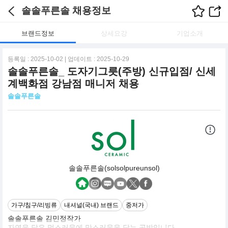
솔솔푸른솔 채용정보
브랜드정보
상세요강
기업소개
등록일 : 2025-10-02 | 업데이트 : 2025-10-29
솔솔푸른솔_ 도자기그릇(주방) 신규입점/ 신세
계백화점 강남점 매니저 채용
솔솔푸른솔
솔솔푸른솔(solsolpureunsol)
가구/침구/리빙류
내셔널(국내) 브랜드
중저가
솔솔푸른솔 김민정작가
자연을 닮은 멋스러움에 맛스러움을 담는 공방입니다.