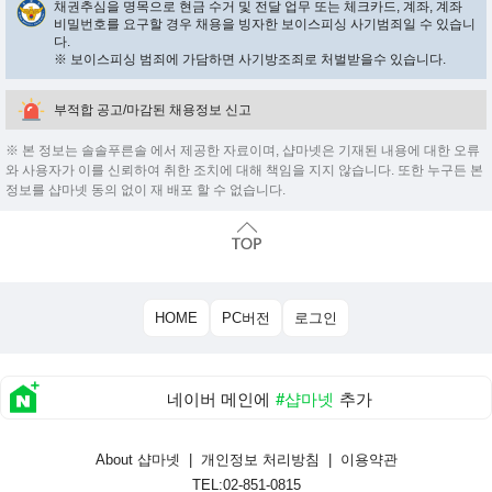
채권추심을 명목으로 현금 수거 및 전달 업무 또는 체크카드, 계좌, 계좌
비밀번호를 요구할 경우 채용을 빙자한 보이스피싱 사기범죄일 수 있습니
다.
※ 보이스피싱 범죄에 가담하면 사기방조죄로 처벌받을수 있습니다.
부적합 공고/마감된 채용정보 신고
※ 본 정보는 솔솔푸른솔 에서 제공한 자료이며, 샵마넷은 기재된 내용에 대한 오류
와 사용자가 이를 신뢰하여 취한 조치에 대해 책임을 지지 않습니다. 또한 누구든 본
정보를 샵마넷 동의 없이 재 배포 할 수 없습니다.
HOME
PC버전
로그인
네이버 메인에
#샵마넷
추가
About 샵마넷
|
개인정보 처리방침
|
이용약관
TEL:02-851-0815