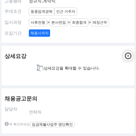
고용형태
정규직,계약직
우대조건
동종업계경력
인근 거주자
입사과정
>
>
>
서류전형
본사면접
최종합격
매장근무
모집기간
채용시까지
상세요강
상세요강을 확대할 수 있습니다.
채용공고문의
담당자
연락처
꼭 확인하세요
임금체불사업주 명단확인