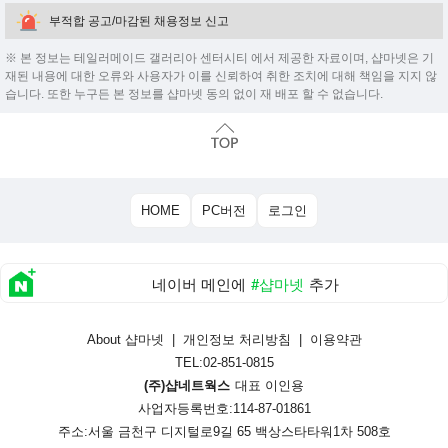
부적합 공고/마감된 채용정보 신고
※ 본 정보는 테일러메이드 갤러리아 센터시티 에서 제공한 자료이며, 샵마넷은 기
재된 내용에 대한 오류와 사용자가 이를 신뢰하여 취한 조치에 대해 책임을 지지 않
습니다. 또한 누구든 본 정보를 샵마넷 동의 없이 재 배포 할 수 없습니다.
HOME
PC버전
로그인
네이버 메인에
#샵마넷
추가
About 샵마넷
|
개인정보 처리방침
|
이용약관
TEL:02-851-0815
(주)샵네트웍스
대표 이인용
사업자등록번호:114-87-01861
주소:서울 금천구 디지털로9길 65 백상스타타워1차 508호