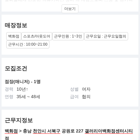
을 향상시킬 수 있는 혁신적인 제품들을 제안하는 것이 테일러메이
더보기
드
매장정보
백화점
스포츠/아웃도어
근무인원 : 1~3인
근무요일 : 근무요일협의
근무시간 : 10:00~21:00
모집조건
점장(매니저) - 1명
경력
10년↑
성별
여자
연령
35세 ~ 48세
급여
협의
근무지정보
백화점
> 충남
천안시 서북구
공원로 227
갤러리아백화점센터시티
점