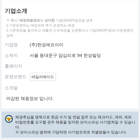
기업소개
※ 혹시!
매장채용정보
와
상이한
기업(SHOP)정보일 경우
1.기존운영하는 매장외에 추가 운영하는 매장
2.기존매장을 철수하고 새롭게 신규매장을 오픈했으나 기업(SHOP)정보 미변경중인
상태
기업명
(주)한성에프아이
소재지
서울 동대문구 답십리로 94 한성빌딩
홈페이지
운영브랜드
테일러메이드
소개말
마감된 채용정보 입니다.
채권추심을 명목으로 현금 수거 및 전달 업무 또는 체크카드, 계좌, 계좌
비밀번호를 요구할 경우 채용을 빙자한 보이스피싱 사기범죄일 수 있습니
다.
※ 보이스피싱 범죄에 가담하면 사기방조죄로 처벌받을수 있습니다.