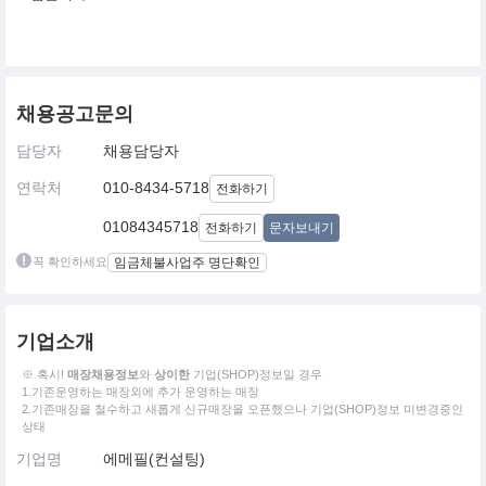
채용공고문의
담당자
채용담당자
연락처
010-8434-5718
전화하기
01084345718
전화하기
문자보내기
꼭 확인하세요
임금체불사업주 명단확인
기업소개
※ 혹시!
매장채용정보
와
상이한
기업(SHOP)정보일 경우
1.기존운영하는 매장외에 추가 운영하는 매장
2.기존매장을 철수하고 새롭게 신규매장을 오픈했으나 기업(SHOP)정보 미변경중인
상태
기업명
에메필(컨설팅)