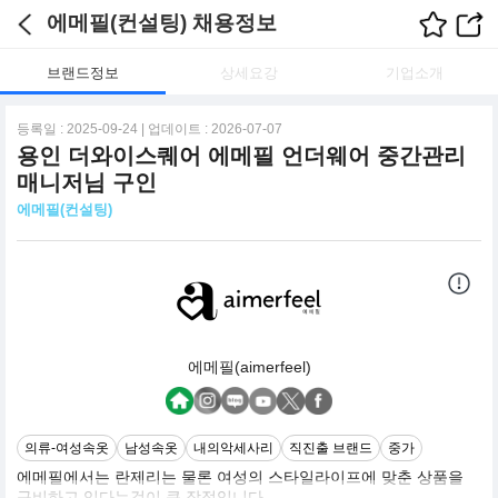
에메필(컨설팅) 채용정보
브랜드정보
상세요강
기업소개
등록일 : 2025-09-24 | 업데이트 : 2026-07-07
용인 더와이스퀘어 에메필 언더웨어 중간관리
매니저님 구인
에메필(컨설팅)
에메필(aimerfeel)
의류-여성속옷
남성속옷
내의악세사리
직진출 브랜드
중가
에메필에서는 란제리는 물론 여성의 스타일라이프에 맞춘 상품을
구비하고 있다는것이 큰 장점입니다.