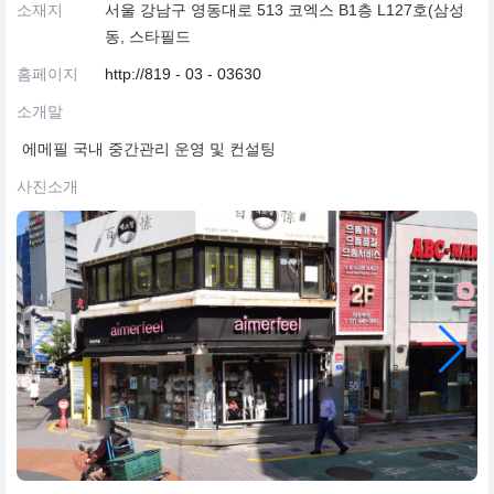
소재지
서울 강남구 영동대로 513 코엑스 B1층 L127호(삼성
동, 스타필드
홈페이지
http://819 - 03 - 03630
소개말
에메필 국내 중간관리 운영 및 컨설팅
사진소개