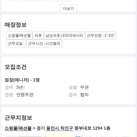
맛을 보면 너무나도 맛있는 상품!
더보기
고객의 입장에서 기쁨을 주는 접객!
트랜디에 꿈과 감동과 즐거움이 있는 상품과 매장의 디스플레이!
동종업계에서의 경쟁이아니라 세계에 없는 상품을 개발하고 언제나
매장정보
"ONLY ONE"을 목표로 하고있습니다.
쇼핑몰/패션몰
의류
남성속옷,내의악세사리
근무인원 : 1~3인
매장에는 언제나 새로운 신상품이 있습니다.
에메필은 사이즈가 풍부합니다.
근무요일 :
근무시간 : 시간협의
F/G/H컵의 글래머러스 사이즈를 포함하여 최대 "32사이즈"가 준비
되어 있습니다.
칼라와 디자인 또한 풍부하여 매월 신색상과 새로운 디자인의 상품
이 30개 이상 출시되고 있습니다.
모집조건
점장(매니저) - 1명
경력
3년↑
성별
무관
연령
연령무관
급여
협의
근무지정보
쇼핑몰/패션몰
> 경기
용인시 처인구
중부대로 1294 1층