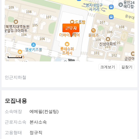
50m
크게보기
길찾기
인근지하철
모집내용
소속매장
에메필(컨설팅)
근로자소속
본사소속
고용형태
정규직