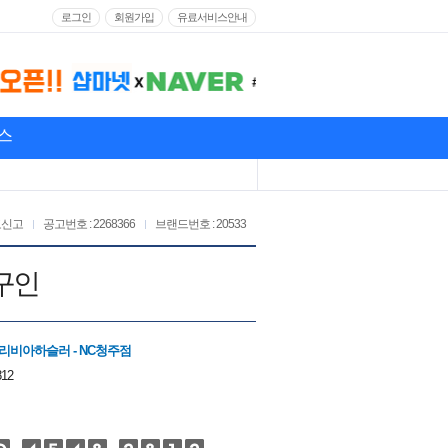
로그인
회원가입
유료서비스안내
스
고신고
공고번호 : 2268366
브랜드번호 : 20533
 구인
리비아하슬러 - NC청주점
812