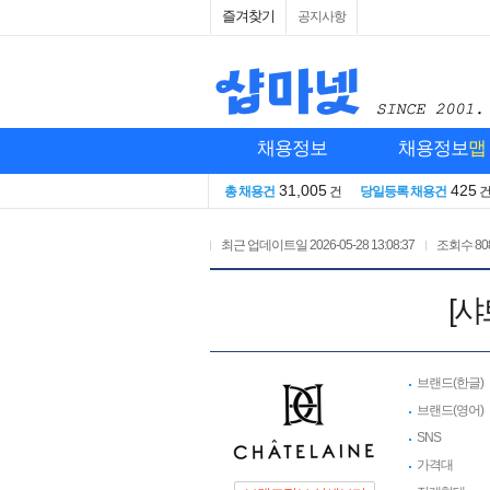
즐겨찾기
공지사항
채용정보
채용정보
맵
31,005
425
총 채용건
건
당일등록 채용건
최근 업데이트일
2026-05-28 13:08:37
조회수
80
[샤
브랜드(한글)
브랜드(영어)
SNS
가격대