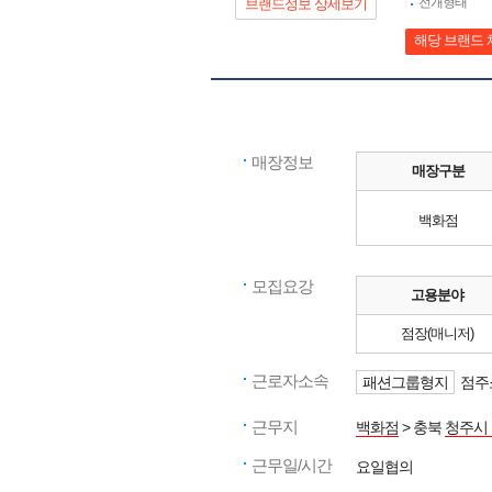
전개형태
브랜드정보 상세보기
해당 브랜드 
매장정보
매장구분
백화점
모집요강
고용분야
점장(매니저)
근로자소속
패션그룹형지
점주
근무지
백화점
> 충북
청주시
근무일/시간
요일협의