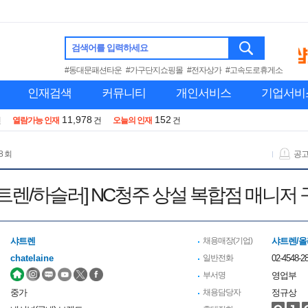
검색어를 입력하세요
#동대문패션타운
#가구단지쇼핑몰
#전자상가
#고속도로휴게소
인재검색
커뮤니티
개인서비스
기업서비
11,978
152
건
열람가능 인재
건
오늘의 인재
건
8 회
공
트렌/하슬러] NC청주 상설 복합점 매니저
샤트렌
채용매장(기업)
샤트렌/올
chatelaine
일반전화
02-4548-2
부서명
영업부
중가
채용담당자
정규상