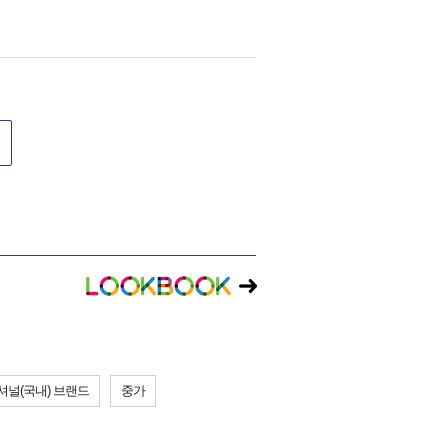
셔널(국내) 브랜드
중가