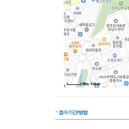
50m
접수기간/방법