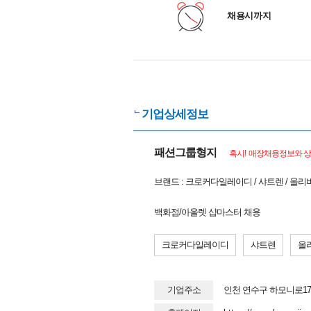
채용시까지
기업상세정보
패션그룹형지
혹시! 매장채용정보와 상
브랜드 : 크로커다일레이디 / 샤트렌 / 올
백화점/아울렛 샵마스터 채용
크로커다일레이디
샤트렌
올
기업주소
인천 연수구 하모니로17