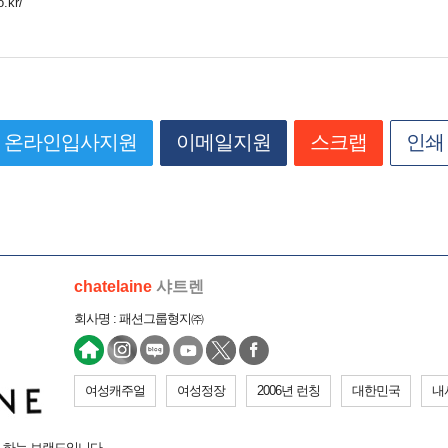
o.kr/
온라인입사지원
이메일지원
스크랩
인쇄
chatelaine
샤트렌
회사명 : 패션그룹형지㈜
여성캐주얼
여성정장
2006년 런칭
대한민국
내
 하는 브랜드입니다.