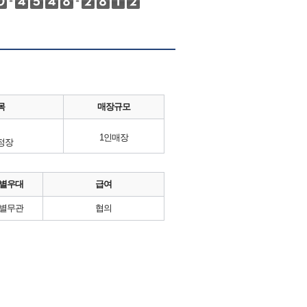
목
매장규모
1인매장
정장
별우대
급여
별무관
협의