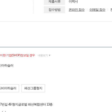
제출서류
이력서
접수방법
온라인 접수
이메일 접수
이한 기업(SHOP)정보일 경우
내용보기 ▼
리비아하슬러
리비아하슬러
패션그룹형지
7번길 49 형지글로벌 패션복합센터 13층