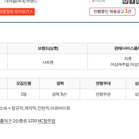
내셔널(국내) 브랜드
휴대전화
1
채용정보 모아보기 +
진행중인 채용공고
건
브랜드(상호)
판매/서비스품
의류
샤트렌
여성캐주얼,여성
모집인원
경력
연령우대
성
1명
경력 3년↑
연령무관
성
소속 > 정규직,계약직,인턴직,아르바이트
 흥덕구
2순환로 1233
NC청주점