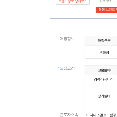
전개형태
브랜드정보 상세보기
해당 브랜드 
매장정보
매장구분
백화점
모집요강
고용분야
경력직(시니어)
장기알바
근로자소속
아디다스골프
점주