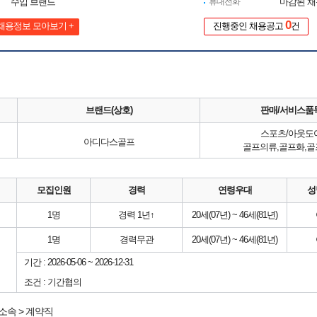
수입 브랜드
휴대전화
마감된 
0
채용정보 모아보기 +
진행중인 채용공고
건
브랜드(상호)
판매/서비스품
스포츠/아웃도
아디다스골프
골프의류,골프화,
모집인원
경력
연령우대
성
1명
경력 1년↑
20세(07년) ~ 46세(81년)
1명
경력무관
20세(07년) ~ 46세(81년)
기간 : 2026-05-06 ~ 2026-12-31
조건 : 기간협의
소속 > 계약직