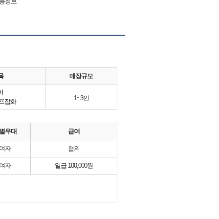
채용정보
목
매장규모
어
1~3인
골프잡화
별우대
급여
여자
협의
여자
일급 100,000원