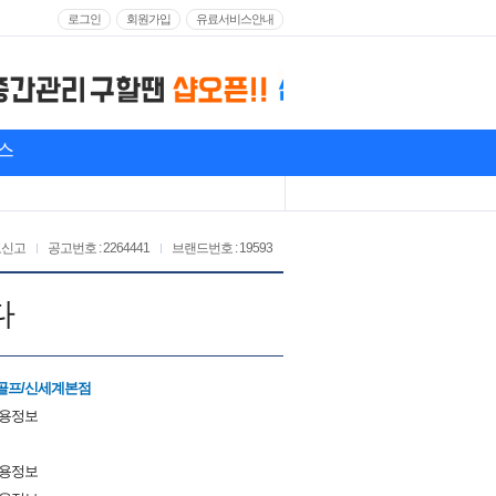
로그인
회원가입
유료서비스안내
스
고신고
공고번호 : 2264441
브랜드번호 : 19593
다
골프/신세계본점
채용정보
채용정보