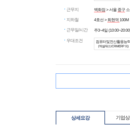
근무지
백화점
> 서울
중구
소
지하철
4호선 >
회현역
100M
근무일/시간
주3~4일 (10:00~20:00
우대조건
컴퓨터및전산활용능
(엑셀/워드/CRM/ERP 외)
기업상
상세요강