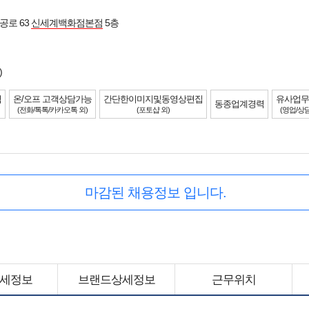
공로 63
신세계백화점본점
5층
)
력
온/오프 고객상담가능
간단한이미지및동영상편집
유사업무
동종업계경력
(전화/톡톡/카카오톡 외)
(포토샵 외)
(영업/상담
마감된 채용정보 입니다.
세정보
브랜드상세정보
근무위치