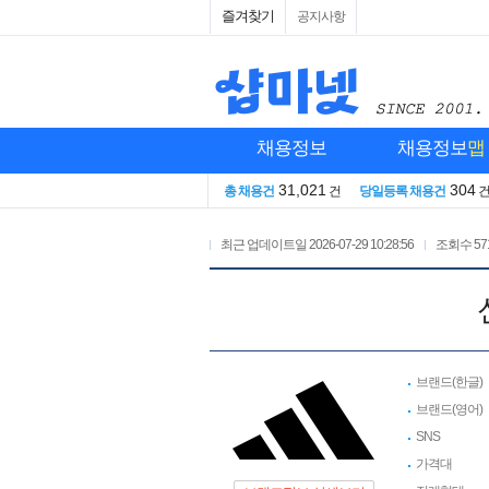
즐겨찾기
공지사항
채용정보
채용정보
맵
31,021
304
총 채용건
건
당일등록 채용건
최근 업데이트일
2026-07-29 10:28:56
조회수
57
브랜드(한글)
브랜드(영어)
SNS
가격대