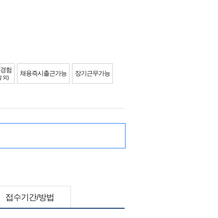
경험
채용즉시출근가능
장기근무가능
 외)
접수기간/방법