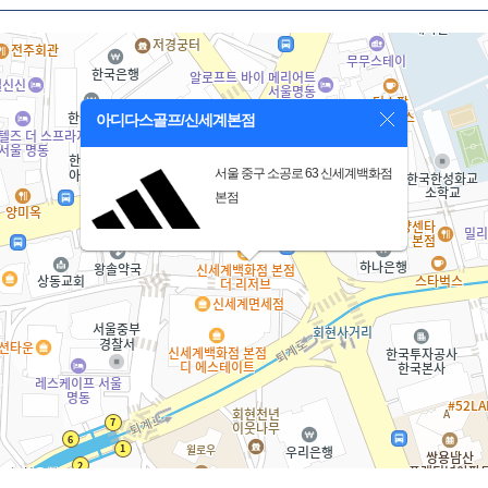
아디다스골프/신세계본점
서울 중구 소공로 63 신세계백화점
본점