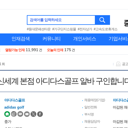
검색어를 입력하세요
#동대문패션타운
#가구단지쇼핑몰
#전자상가
#고속도로휴게소
인재검색
커뮤니티
개인서비스
기업서비
11,991
175
건
열람가능 인재
건
오늘의 인재
건
1 회
공
신세계 본점 아디다스골프 알바 구인합니
아디다스골프
채용매장(기업)
아디다스
adidas golf
일반전화
마감된 
부서명
중가
채용담당자
마감된 