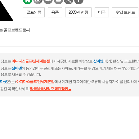
골프의류
용품
2005년 런칭
미국
수입 브랜드
는 골프브랜드로써
 정보는
아디다스골프/신세계본점
에서 제공한 자료를 바탕으로
샵마넷
이(가) 편집 및 그 표
 정보는
샵마넷
의 동의없이 무단전재 또는 재배포, 재가공할 수 없으며, 게재된 채용기업(기업
 용도로 사용될 수 없습니다.
마넷
은(는)
아디다스골프/신세계본점
에서 게재한 자료에 대한 오류와 사용자가 이를 신뢰하여 
원전 꼭 확인하세요!
임금체불사업주 명단확인→