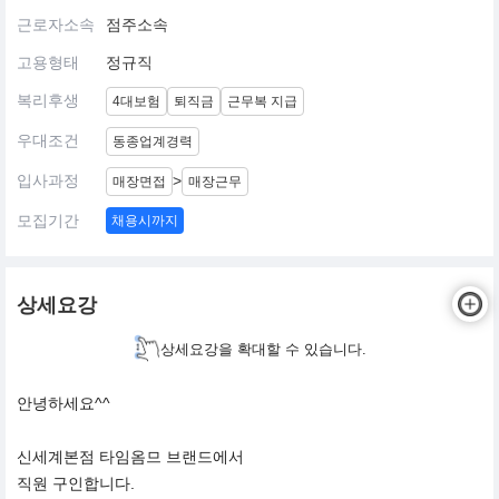
근로자소속
점주소속
고용형태
정규직
복리후생
4대보험
퇴직금
근무복 지급
우대조건
동종업계경력
입사과정
>
매장면접
매장근무
모집기간
채용시까지
상세요강
상세요강을 확대할 수 있습니다.
안녕하세요^^
신세계본점 타임옴므 브랜드에서
직원 구인합니다.