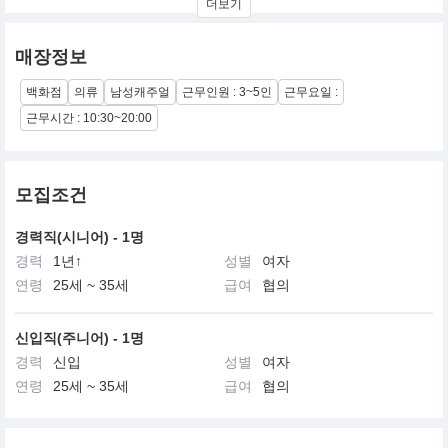
더보기
에 이르기까지 세련된 남성 패션을 리드하는 브랜드
매장정보
백화점
의류
남성캐주얼
근무인원 : 3~5인
근무요일 :
근무시간 : 10:30~20:00
모집조건
경력직(시니어) - 1명
경력
1년↑
성별
여자
연령
25세 ~ 35세
급여
협의
신입직(주니어) - 1명
경력
신입
성별
여자
연령
25세 ~ 35세
급여
협의