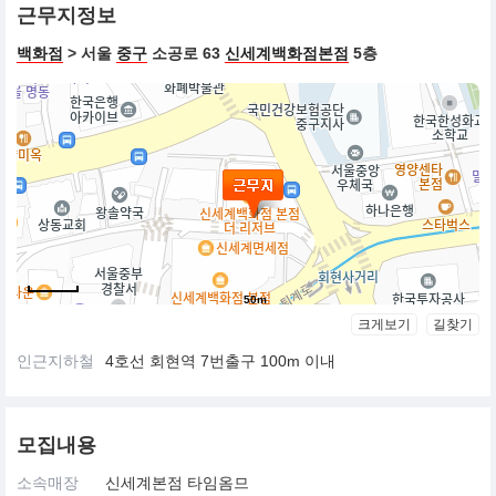
근무지정보
백화점
> 서울
중구
소공로 63
신세계백화점본점
5층
50m
크게보기
길찾기
인근지하철
4호선 회현역 7번출구 100m 이내
모집내용
소속매장
신세계본점 타임옴므