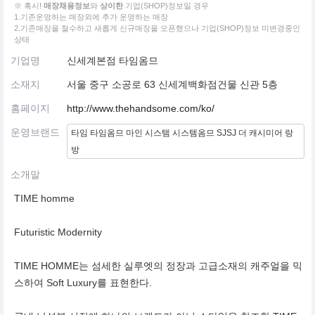
※ 혹시!
매장채용정보
와
상이한
기업(SHOP)정보일 경우
1.기존운영하는 매장외에 추가 운영하는 매장
2.기존매장을 철수하고 새롭게 신규매장을 오픈했으나 기업(SHOP)정보 미변경중인
상태
기업명
신세계본점 타임옴므
소재지
서울 중구 소공로 63 신세계백화점건물 신관 5층
홈페이지
http://www.thehandsome.com/ko/
운영브랜드
타임 타임옴므 마인 시스템 시스템옴므 SJSJ 더 캐시미어 랑
방
소개말
TIME homme
Futuristic Modernity
TIME HOMME는 섬세한 실루엣의 정장과 고급소재의 캐주얼을 믹
스하여 Soft Luxury를 표현한다.