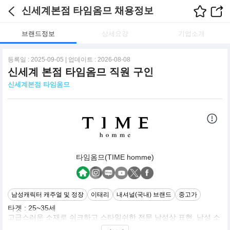
신세계본점 타임옴므 채용정보
브랜드정보
상세요강
기업소개
등록일 : 2025-09-05 | 업데이트 : 2026-08-08
신세계 본점 타임옴므 직원 구인
신세계본점 타임옴므
타임옴므(TIME homme)
남성캐릭터 캐주얼 및 정장
이태리
내셔널(국내) 브랜드
중고가
타겟 : 25~35세
고급스러운 소재로 쉬크하고 스타일쉬한 전문 남성상 표현. 남성 소
비자들의 라이프 스타일의 고급화 지향. 비즈니스룩에서 캐주얼룩