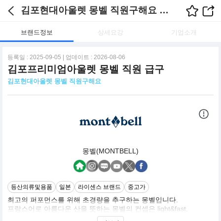
김포현대아울렛 몽벨 직원구해요 채용정보
브랜드정보
상세요강
기업소개
등록일 : 2025-09-05 | 업데이트 : 2026-08-06
김포프리미엄아울렛 몽벨 직원 급구
김포현대아울렛 몽벨 직원구해요
몽벨(MONTBELL)
등산의류및용품
일본
라이센스 브랜드
중고가
최고의 퍼포먼스를 위해 초경량을 추구하는 몽벨입니다.
프랑스어로 아름다운 산을 뜻하는 몽벨의 컨셉은 light&fast,
function is beauty입니다.