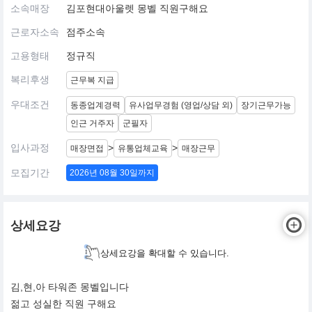
소속매장
김포현대아울렛 몽벨 직원구해요
근로자소속
점주소속
고용형태
정규직
복리후생
근무복 지급
우대조건
동종업계경력
유사업무경험 (영업/상담 외)
장기근무가능
인근 거주자
군필자
입사과정
>
>
매장면접
유통업체교육
매장근무
모집기간
2026년 08월 30일까지
상세요강
상세요강을 확대할 수 있습니다.
김,현,아 타워존 몽벨입니다
젊고 성실한 직원 구해요