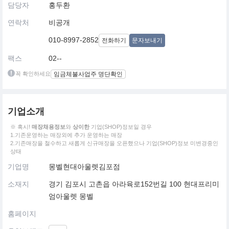
담당자
홍두환
연락처
비공개
010-8997-2852
전화하기
문자보내기
팩스
02--
꼭 확인하세요
임금체불사업주 명단확인
기업소개
※ 혹시!
매장채용정보
와
상이한
기업(SHOP)정보일 경우
1.기존운영하는 매장외에 추가 운영하는 매장
2.기존매장을 철수하고 새롭게 신규매장을 오픈했으나 기업(SHOP)정보 미변경중인
상태
기업명
몽벨현대아울렛김포점
소재지
경기 김포시 고촌읍 아라육로152번길 100 현대프리미
엄아울렛 몽벨
홈페이지