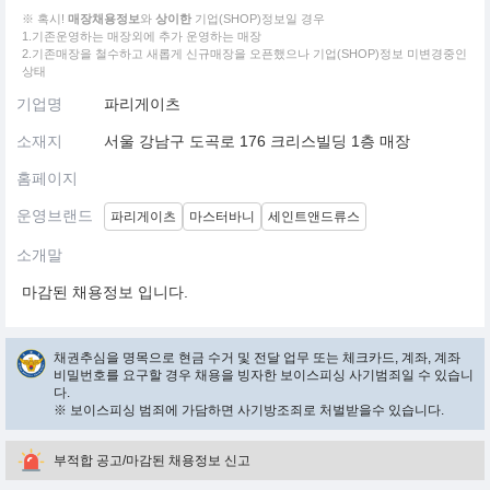
※ 혹시!
매장채용정보
와
상이한
기업(SHOP)정보일 경우
1.기존운영하는 매장외에 추가 운영하는 매장
2.기존매장을 철수하고 새롭게 신규매장을 오픈했으나 기업(SHOP)정보 미변경중인
상태
기업명
파리게이츠
소재지
서울 강남구 도곡로 176 크리스빌딩 1층 매장
홈페이지
운영브랜드
파리게이츠
마스터바니
세인트앤드류스
소개말
마감된 채용정보 입니다.
채권추심을 명목으로 현금 수거 및 전달 업무 또는 체크카드, 계좌, 계좌
비밀번호를 요구할 경우 채용을 빙자한 보이스피싱 사기범죄일 수 있습니
다.
※ 보이스피싱 범죄에 가담하면 사기방조죄로 처벌받을수 있습니다.
부적합 공고/마감된 채용정보 신고