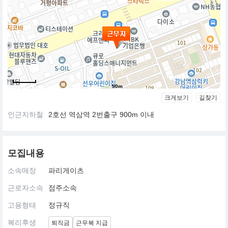
50m
크게보기
길찾기
인근지하철
2호선 역삼역 2번출구 900m 이내
모집내용
소속매장
파리게이츠
근로자소속
점주소속
고용형태
정규직
복리후생
퇴직금
근무복 지급