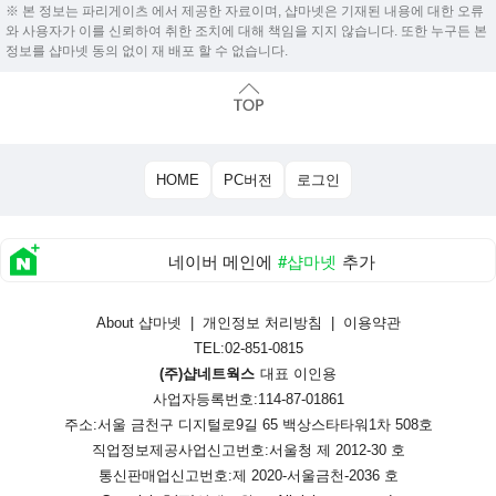
※ 본 정보는 파리게이츠 에서 제공한 자료이며, 샵마넷은 기재된 내용에 대한 오류
와 사용자가 이를 신뢰하여 취한 조치에 대해 책임을 지지 않습니다. 또한 누구든 본
정보를 샵마넷 동의 없이 재 배포 할 수 없습니다.
HOME
PC버전
로그인
네이버 메인에
#샵마넷
추가
About 샵마넷
|
개인정보 처리방침
|
이용약관
TEL:02-851-0815
(주)샵네트웍스
대표 이인용
사업자등록번호:114-87-01861
주소:서울 금천구 디지털로9길 65 백상스타타워1차 508호
직업정보제공사업신고번호:
서울청 제 2012-30 호
통신판매업신고번호:
제 2020-서울금천-2036 호