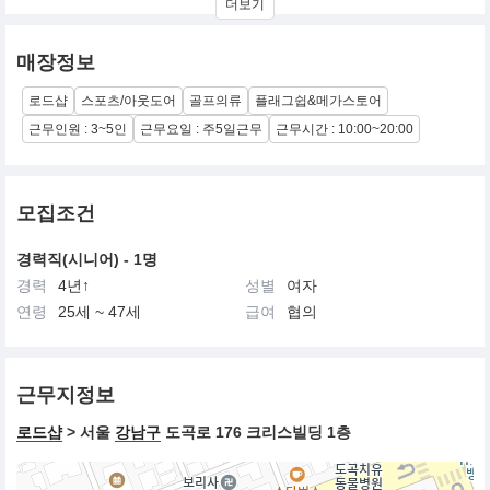
더보기
일본 특유의 정교하고 풍부한 색감과 트렌드를 리드하는 다양한 시
도는 파리게이츠를 골프웨어릐 명품 반열에 올려놓았습니다.
클래식과 스포츠의 영리한 믹스매치, 여기에 시즌 트렌드를 덧입힌
매장정보
디자인은 파리게이츠만의 독특한 브랜드 아이덴티티를 나타내줍니
다.
로드샵
스포츠/아웃도어
골프의류
플래그쉽&메가스토어
근무인원 : 3~5인
근무요일 : 주5일근무
근무시간 : 10:00~20:00
모집조건
경력직(시니어) - 1명
경력
4년↑
성별
여자
연령
25세 ~ 47세
급여
협의
근무지정보
로드샵
> 서울
강남구
도곡로 176 크리스빌딩 1층