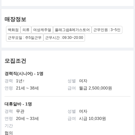
매장정보
백화점
의류
여성캐주얼
플래그쉽&메가스토어
근무인원 : 3~5인
근무요일 : 주5일근무
근무시간 : 09:30~20:00
모집조건
경력직(시니어) - 1명
경력
1년↑
성별
여자
연령
21세 ~ 38세
급여
월급 2,500,000원
대휴알바 - 1명
경력
무관
성별
여자
연령
20세 ~ 33세
급여
시급 10,030원
기간
협의