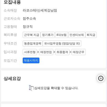
모집내용
소속매장
라코스테/신세계강남점
근로자소속
점주소속
고용형태
정규직
복리후생
근무복 지급
정기휴가
4대보험
인센티브제
퇴직금
우대조건
동종업계경력
유사업무경험 (영업/상담 외)
입사과정
>
>
>
서류전형
매장면접
최종합격
매장근무
모집기간
채용시까지
상세요강
상세요강을 확대할 수 있습니다.