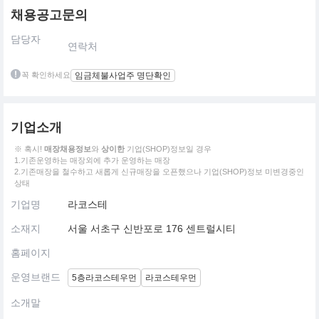
채용공고문의
담당자
연락처
꼭 확인하세요
임금체불사업주 명단확인
기업소개
※ 혹시!
매장채용정보
와
상이한
기업(SHOP)정보일 경우
1.기존운영하는 매장외에 추가 운영하는 매장
2.기존매장을 철수하고 새롭게 신규매장을 오픈했으나 기업(SHOP)정보 미변경중인
상태
기업명
라코스테
소재지
서울 서초구 신반포로 176 센트럴시티
홈페이지
운영브랜드
5층라코스테우먼
라코스테우먼
소개말