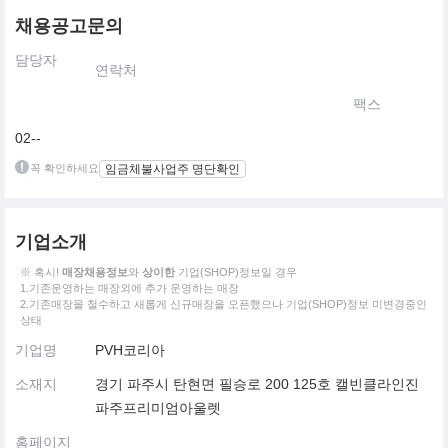
채용공고문의
담당자
연락처
팩스
02--
꼭 확인하세요
임금체불사업주 명단확인
기업소개
※ 혹시!
매장채용정보
와
상이한
기업(SHOP)정보일 경우
1.기존운영하는 매장외에 추가 운영하는 매장
2.기존매장을 철수하고 새롭게 신규매장을 오픈했으나 기업(SHOP)정보 미변경중인
상태
기업명
PVH코리아
소재지
경기 파주시 탄현면 필승로 200 125호 캘빈클라인진
파주프리미엄아울렛
홈페이지