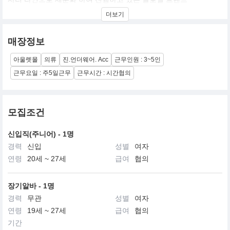
더보기
매장정보
아울렛몰
의류
진.언더웨어. Acc
근무인원 : 3~5인
근무요일 : 주5일근무
근무시간 : 시간협의
모집조건
신입직(주니어) - 1명
경력
신입
성별
여자
연령
20세 ~ 27세
급여
협의
장기알바 - 1명
경력
무관
성별
여자
연령
19세 ~ 27세
급여
협의
기간