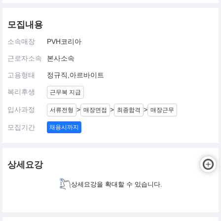
모집내용
소속매장
PVH코리아
근로자소속
본사소속
고용형태
정규직,아르바이트
복리후생
근무복 지급
입사과정
>
>
>
서류전형
매장면접
최종합격
매장근무
모집기간
채용시까지
상세요강
상세요강을 확대할 수 있습니다.