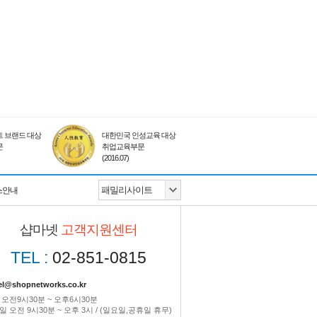
 브랜드 대상
대한민국 인성교육 대상
문
취업교육부문
(2016.07)
스안내
샵마넷
고객지원센터
TEL :
02-851-0815
el@shopnetworks.co.kr
 오전9시30분 ~ 오후6시30분
 오전 9시30분 ~ 오후 3시 / (일요일,공휴일 휴무)