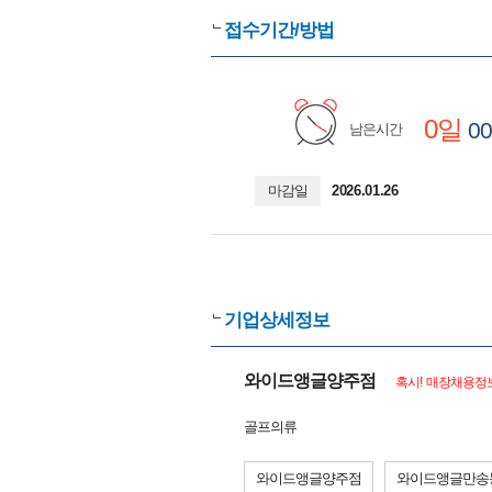
접수기간/방법
0일
00
남은시간
마감일
2026.01.26
기업상세정보
와이드앵글양주점
혹시! 매장채용정보
골프의류
와이드앵글양주점
와이드앵글만송