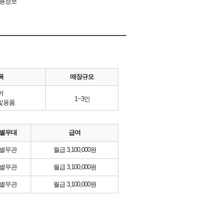
채용정보
목
매장규모
어
1~3인
및용품
별우대
급여
별무관
월급 3,100,000원
별무관
월급 3,100,000원
별무관
월급 3,100,000원