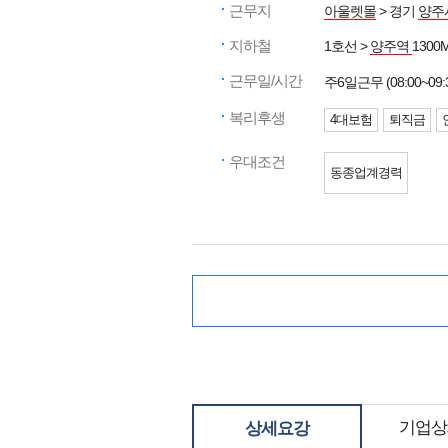
근무지
아울렛몰
> 경기
양주
지하철
1호선 >
양주역
1300
근무일/시간
주6일근무 (08:00~09:
복리후생
4대보험
퇴직금
우대조건
동종업계경력
기업상
상세요강