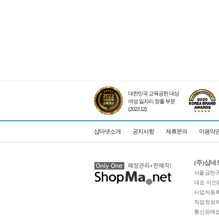
대한민국 교육공헌 대상
여성 일자리 창출 부문
(2022.12)
샵마넷소개
공지사항
제휴문의
이용약
(주)샵
서울 금천구 
대표 이인
사업자등록번
직업정보제공
통신판매업 