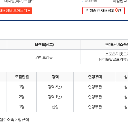
내셔널(국내) 브랜드
휴대전화
마감된 
0
채용정보 모아보기 +
진행중인 채용공고
건
브랜드(상호)
판매/서비스품
스포츠/아웃도
와이드앵글
남여토탈골프의류
모집인원
경력
연령우대
성
1명
경력 3년↑
연령무관
성
2명
경력 1년↑
연령무관
성
1명
신입
연령무관
성
점주소속 > 정규직