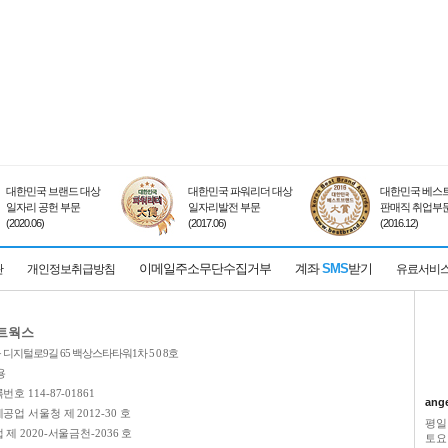
대한민국 브랜드 대상
대한민국 파워리더 대상
대한민국 베스트
일자리 공헌 부문
일자리발전 부문
판매직 취업부
(2020.06)
(2017.06)
(2016.12)
이메일주소무단수집거부
계좌
SMS
받기
관
개인정보취급방침
유료서비
네트웍스
디지털로9길 65 백상스타타워1차 5 0 8호
용
호 114-87-01861
ang
업 서울청 제 2012-30 호
평일
제 2020-서울금천-2036 호
토요일