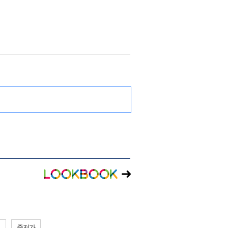
드
중저가