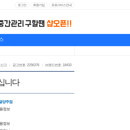
로그인
회원가입
유료서비스안내
스
고신고
공고번호 : 2256376
브랜드번호 : 18433
모십니다
글양주점
채용정보
채용정보