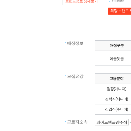
전개형태
브랜드정보 상세보기
해당 브랜드 
매장정보
매장구분
아울렛몰
모집요강
고용분야
점장(매니저)
경력직(시니어)
신입직(주니어)
근로자소속
와이드앵글양주점