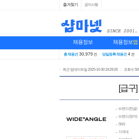
즐겨찾기
공지사항
채용정보
채용정보
맵
30,979
4
총 채용건
건
당일등록 채용건
건
최근 업데이트일
2025-10-30 19:29:28
조회수
50
[급구
브랜드(한글)
브랜드(영어)
SNS
가격대