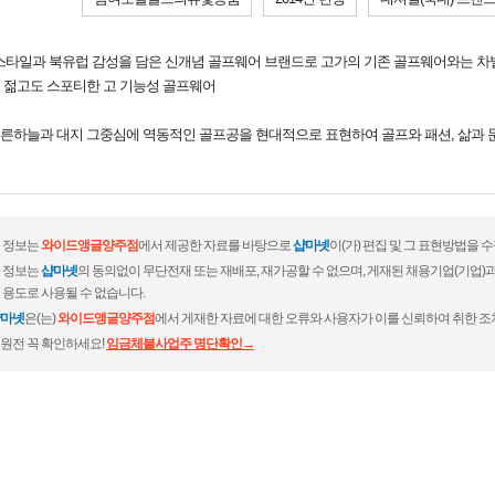
이프스타일과 북유럽 감성을 담은 신개념 골프웨어 브랜드로 고가의 기존 골프웨어와는 
 젊고도 스포티한 고 기능성 골프웨어
른하늘과 대지 그중심에 역동적인 골프공을 현대적으로 표현하여 골프와 패션, 삶과 
 정보는
와이드앵글양주점
에서 제공한 자료를 바탕으로
샵마넷
이(가) 편집 및 그 표현방법을 
 정보는
샵마넷
의 동의없이 무단전재 또는 재배포, 재가공할 수 없으며, 게재된 채용기업(기업
 용도로 사용될 수 없습니다.
마넷
은(는)
와이드앵글양주점
에서 게재한 자료에 대한 오류와 사용자가 이를 신뢰하여 취한 조
원전 꼭 확인하세요!
임금체불사업주 명단확인→