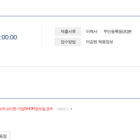
제출서류
이력서
주민등록등(초)본
:00:00
접수방법
마감된 채용정보
와 상이한 기업(SHOP)정보일 경우
내용보기 ▼
동점