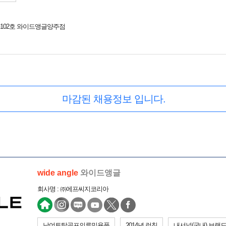
9-102호 와이드앵글양주점
마감된 채용정보 입니다.
wide angle
와이드앵글
회사명 : ㈜에프씨지코리아
남여토탈골프의류및용품
2014년 런칭
내셔널(국내) 브랜