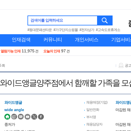
검색어를 입력하세요
#동대문패션타운
#가구단지쇼핑몰
#전자상가
#고속도로휴게소
인재검색
커뮤니티
개인서비스
기업서비
11,975
97
열람가능 인재
건
오늘의 인재
건
5 회
공
] 와이드앵글양주점에서 함깨할 가족을 
와이드앵글
채용매장(기업)
와이드앵
wide angle
일반전화
마감된 
부서명
중저가
채용담당자
마감된 