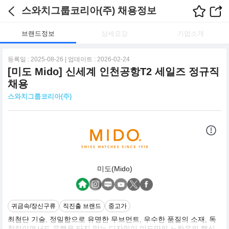
스와치그룹코리아(주) 채용정보
브랜드정보
상세요강
기업소개
등록일 : 2025-08-26 | 업데이트 : 2026-02-24
[미도 Mido] 신세계 인천공항T2 세일즈 정규직
채용
스와치그룹코리아(주)
미도(Mido)
귀금속/장신구류
직진출 브랜드
중고가
최첨단 기술, 정밀함으로 유명한 무브먼트, 우수한 품질의 소재, 독
창적이면서도 유행을 타지 않는 디자인이 미도만의 노하우의 핵심