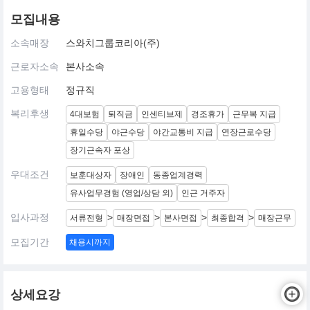
모집내용
소속매장
스와치그룹코리아(주)
근로자소속
본사소속
고용형태
정규직
복리후생
4대보험
퇴직금
인센티브제
경조휴가
근무복 지급
휴일수당
야근수당
야간교통비 지급
연장근로수당
장기근속자 포상
우대조건
보훈대상자
장애인
동종업계경력
유사업무경험 (영업/상담 외)
인근 거주자
입사과정
>
>
>
>
서류전형
매장면접
본사면접
최종합격
매장근무
모집기간
채용시까지
상세요강