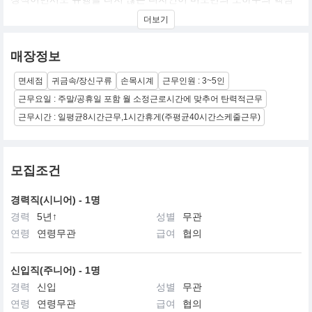
입니다. 미도는 전문성을 바탕으로 스위스 워치메이킹의 최고 기준
더보기
을 충족하는 기계적, 미적 특징을 자랑스럽게 선보입니다. 미도는 가
장 유명한 클리프 다이빙 대회인 레드불 클리프 다이빙 월드 시리즈
의 공식 파트너로 2019년 부터 함께하고 있습니다. 극도의 정밀성,
매장정보
탁월한 성과, 심플한 미학은 미도와 레드불 클리프 다이빙의 공통점
입니다. 미도와 스포츠 이벤트 레드불 클리프 다이빙은 한계점을 추
면세점
귀금속/장신구류
손목시계
근무인원 : 3~5인
월하는 완벽함을 달성하기 위해 끊임없는 혁신을 시도하며 열정과
야망을 공유하고 있습니다.
근무요일 : 주말/공휴일 포함 월 소정근로시간에 맞추어 탄력적근무
근무시간 : 일평균8시간근무,1시간휴게(주평균40시간스케줄근무)
모집조건
경력직(시니어) - 1명
경력
5년↑
성별
무관
연령
연령무관
급여
협의
신입직(주니어) - 1명
경력
신입
성별
무관
연령
연령무관
급여
협의