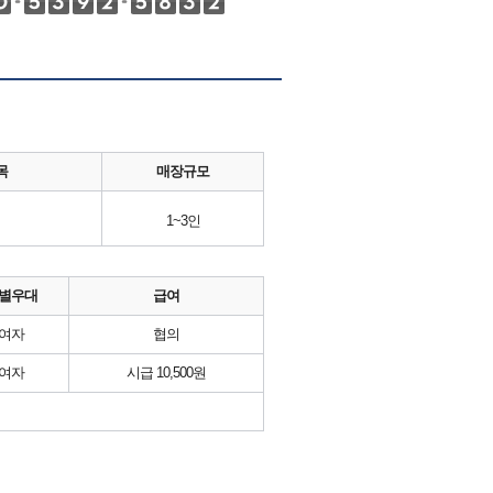
목
매장규모
1~3인
별우대
급여
여자
협의
여자
시급 10,500원