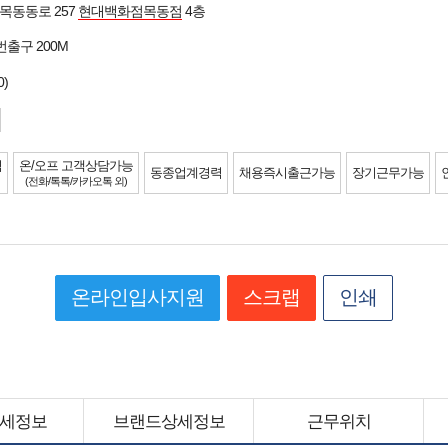
목동동로 257
현대백화점목동점
4층
2번출구 200M
0)
력
온/오프 고객상담가능
동종업계경력
채용즉시출근가능
장기근무가능
(전화/톡톡/카카오톡 외)
온라인입사지원
스크랩
인쇄
세정보
브랜드상세정보
근무위치