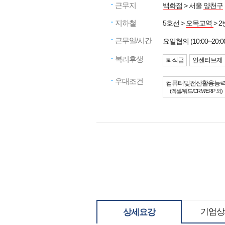
근무지
백화점
> 서울
양천구
지하철
5호선 >
오목교역
> 
근무일/시간
요일협의 (10:00~20:0
복리후생
퇴직금
인센티브제
우대조건
컴퓨터및전산활용능
(엑셀/워드/CRM/ERP 외)
기업상
상세요강