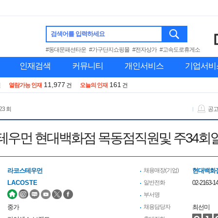
검색어를 입력하세요
#동대문패션타운
#가구단지쇼핑몰
#전자상가
#고속도로휴게소
인재검색
커뮤니티
개인서비스
기업서비
11,977
161
건
열람가능 인재
건
오늘의 인재
건
23 회
공
테우먼 현대백화점 목동점직원및 주34회
라코스테우먼
채용매장(기업)
현대백화
LACOSTE
일반전화
02-2163-1
부서명
중가
채용담당자
최선미