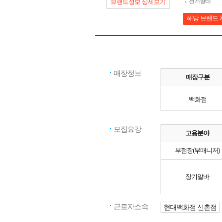
전개형태
브랜드정보 상세보기
해당 브랜드 
매장정보
매장구분
백화점
모집요강
고용분야
부점장(부매니저)
장기알바
근로자소속
현대백화점 신촌점