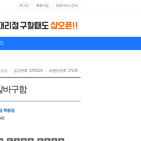
로그인
회원가입
유료서비스안내
스
고신고
공고번호 : 2255223
브랜드번호 : 27128
알바구함
점 목동점
443