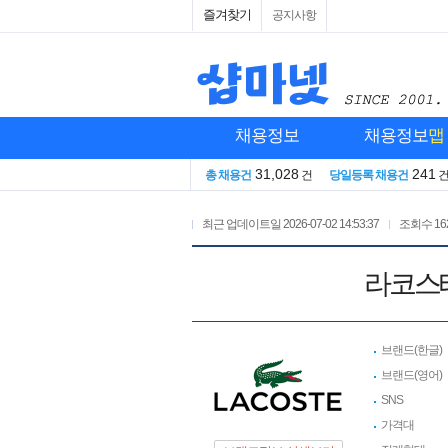
즐겨찾기
공지사항
채용정보
채용정보
맵
31,028
241
총 채용건
건
당일등록 채용건
최근 업데이트일
2026-07-02 14:53:37
조회수
16
라코스
브랜드(한글)
브랜드(영어)
SNS
가격대