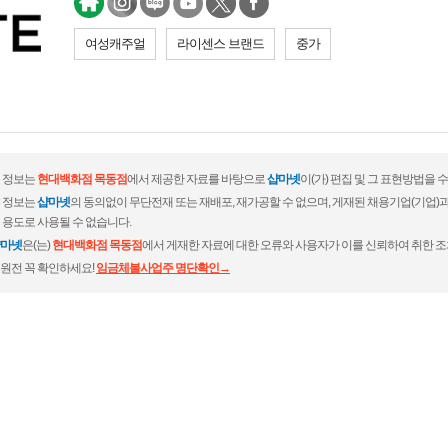
여성캐주얼
라이센스 브랜드
중가
 정보는
현대백화점 목동점
에서 제공한 자료를 바탕으로
샵마넷
이(가) 편집 및 그 표현방법을
 정보는
샵마넷
의 동의없이 무단전재 또는 재배포, 재가공할 수 없으며, 게재된 채용기업(기업
 용도로 사용될 수 없습니다.
마넷
은(는)
현대백화점 목동점
에서 게재한 자료에 대한 오류와 사용자가 이를 신뢰하여 취한 조
원전 꼭 확인하세요!
임금체불사업주 명단확인→