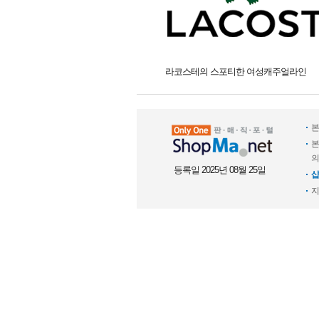
라코스테의 스포티한 여성캐주얼라인
본
본
의
등록일 2025년 08월 25일
샵
지