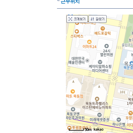
근무위치
50m