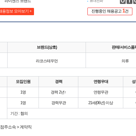
라이센스 브랜드
휴대전화
1
채용정보 모아보기 +
진행중인 채용공고
건
브랜드(상호)
판매/서비스품
라코스테우먼
의류
모집인원
경력
연령우대
성
1명
경력 2년↑
연령무관
1명
경력무관
21세(06년) 이상
기간 : 협의
점주소속 > 계약직