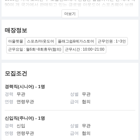
90여 개 국가에서 판매되고 있는 글로벌 아웃도어 스포츠웨어 브랜
드입니다. 컬럼비아의 수장 거트 보일 회장의 굳건한 브랜드 철학에
더보기
따라 정통 아웃도어부터 캐주얼한 라이프스타일 제품에 이르기까
지, 어떠한 환경에서도 더 오래, 즐겁게 아웃도어 활동을 즐길 수 있
는 최고의 제품을 선보입니다.
매장정보
아울렛몰
스포츠/아웃도어
플래그쉽&메가스토어
근무인원 : 1~3인
근무요일 : 월6회~8회휴무(협의)
근무시간 : 10:00~21:00
모집조건
경력직(시니어) - 1명
경력
무관
성별
무관
연령
연령무관
급여
협의
신입직(주니어) - 1명
경력
신입
성별
무관
연령
연령무관
급여
협의