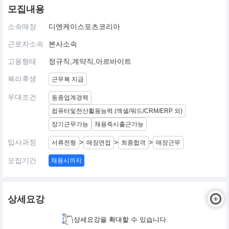
모집내용
소속매장
디엔케이스포츠코리아
근로자소속
본사소속
고용형태
정규직,계약직,아르바이트
복리후생
근무복 지급
우대조건
동종업계경력
컴퓨터및전산활용능력 (엑셀/워드/CRM/ERP 외)
장기근무가능
채용즉시출근가능
입사과정
>
>
>
서류전형
매장면접
최종합격
매장근무
모집기간
채용시까지
상세요강
상세요강을 확대할 수 있습니다.