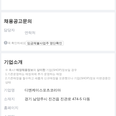
채용공고문의
담당자
연락처
꼭 확인하세요
임금체불사업주 명단확인
기업소개
※ 혹시!
매장채용정보
와
상이한
기업(SHOP)정보일 경우
1.기존운영하는 매장외에 추가 운영하는 매장
2.기존매장을 철수하고 새롭게 신규매장을 오픈했으나 기업(SHOP)정보 미변경중인
상태
기업명
디엔케이스포츠코리아
소재지
경기 남양주시 진건읍 진관로 474-5 다동
홈페이지