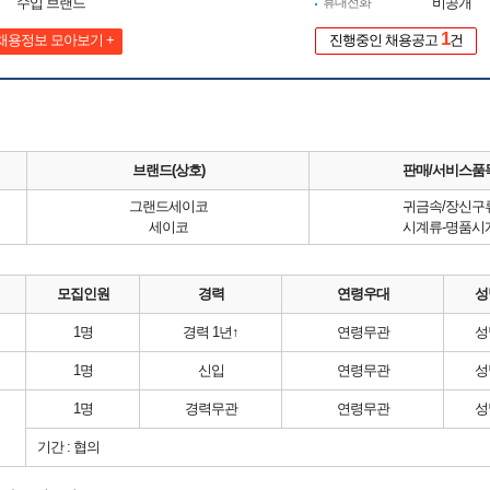
수입 브랜드
휴대전화
비공개
1
채용정보 모아보기 +
진행중인 채용공고
건
브랜드(상호)
판매/서비스품
그랜드세이코
귀금속/장신구
세이코
시계류-명품시
모집인원
경력
연령우대
성
1명
경력 1년↑
연령무관
성
1명
신입
연령무관
성
1명
경력무관
연령무관
성
기간 : 협의