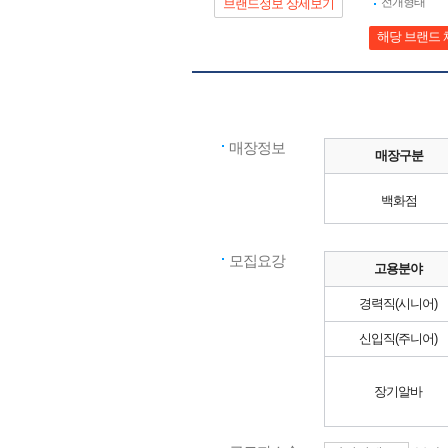
전개형태
브랜드정보 상세보기
해당 브랜드 
매장정보
매장구분
백화점
모집요강
고용분야
경력직(시니어)
신입직(주니어)
장기알바