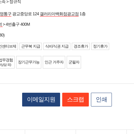
속 > 정규직
 영통구
광교중앙로 124
갤러리아백화점광교점
1층
역
> 4번출구 400M
30)
인센티브제
근무복 지급
식비/식권 지급
경조휴가
정기휴가
업무경험
장기근무가능
인근 거주자
군필자
/상담 외)
이메일지원
스크랩
인쇄