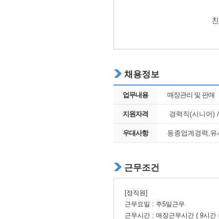
친
채용정보
업무내용
매장관리 및 판매
지원자격
경력직(시니어) /
우대사항
동종업계경력,유
근무조건
[정직원]
근무요일 :
주5일근무
근무시간 :
매장근무시간 ( 9시간