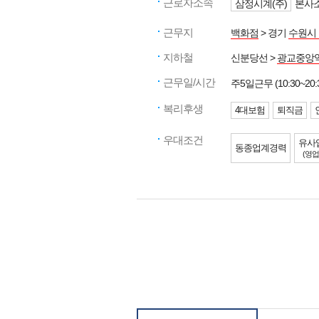
근로자소속
삼정시계(주)
본사소
근무지
백화점
> 경기
수원시
지하철
신분당선 >
광교중앙
근무일/시간
주5일근무 (10:30~20:
복리후생
4대보험
퇴직금
우대조건
유사
동종업계경력
(영업