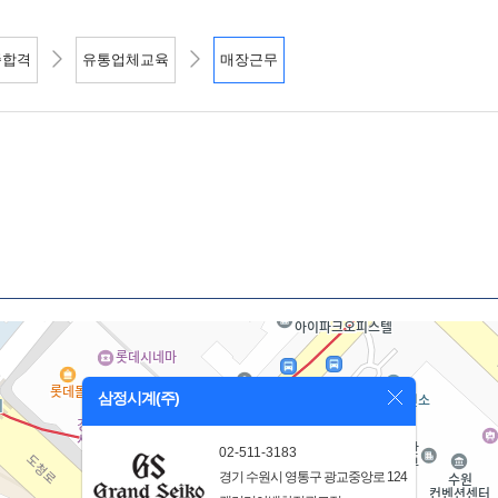
종합격
유통업체교육
매장근무
삼정시계(주)
02-511-3183
경기 수원시 영통구 광교중앙로 124