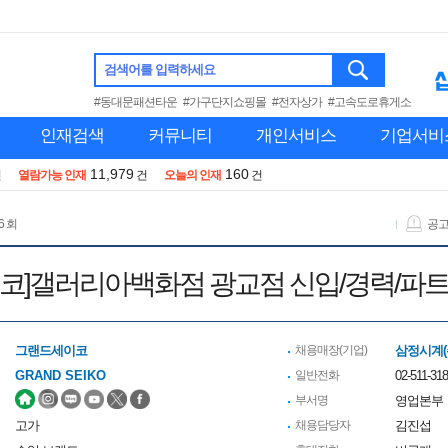
검색어를 입력하세요
#동대문패션타운
#가구단지쇼핑몰
#전자상가
#고속도로휴게소
인재검색
커뮤니티
개인서비스
기업서비
11,979
160
건
열람가능 인재
건
오늘의 인재
건
6 회
공
코]갤러리아백화점 광교점 신입/경력/파
그랜드세이코
채용매장(기업)
삼정시계(
GRAND SEIKO
일반전화
02-511-31
부서명
영업본부
고가
채용담당자
김진섭