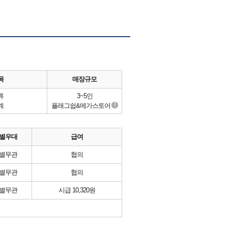
목
매장규모
류
3~5인
!
계
플래그쉽&메가스토어
별우대
급여
별무관
협의
별무관
협의
별무관
시급 10,320원