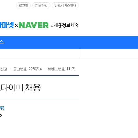
로그인
회원가입
유료서비스안내
스
고신고
공고번호 : 2250214
브랜드번호 : 11171
트타이머 채용
주)
83