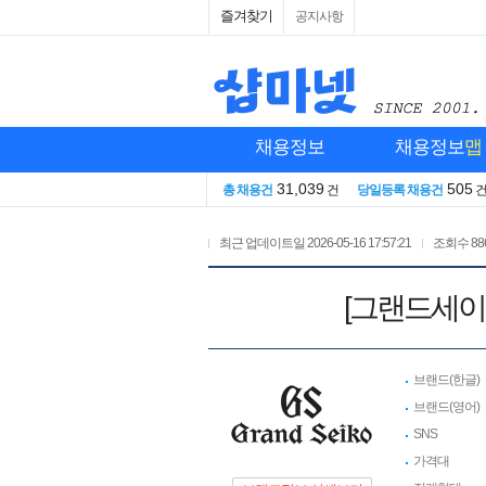
즐겨찾기
공지사항
채용정보
채용정보
맵
31,039
505
총 채용건
건
당일등록 채용건
최근 업데이트일
2026-05-16 17:57:21
조회수
88
[그랜드세이
브랜드(한글)
브랜드(영어)
SNS
가격대