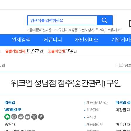
검색어를 입력하세요
#동대문패션타운
#가구단지쇼핑몰
#전자상가
#고속도로휴게소
인재검색
커뮤니티
개인서비스
기업서비
11,977
154
건
열람가능 인재
건
오늘의 인재
건
5 회
공
워크업 성남점 점주(중간관리) 구인
워크업
채용매장(기업)
워크업 성남
WORKUP
일반전화
마감된 
부서명
중저가
채용담당자
마감된 