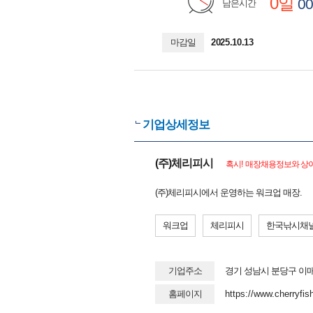
0일
00
남은시간
마감일
2025.10.13
기업상세정보
(주)체리피시
혹시! 매장채용정보와 상이
(주)체리피시에서 운영하는 워크업 매장.
워크업
체리피시
한국낚시채
기업주소
경기 성남시 분당구 이매로
홈페이지
https://www.cherryfish