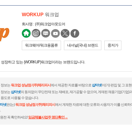
WORKUP
워크업
회사명 : (주)워크업아웃도어
워크웨어/워크용품류
내셔널(국내) 브랜드
중저가
성장하고 있는 (WORKUP)워크업이라는 브랜드입니다.
 정보는
워크업 성남점 / (주)체리피시
에서 제공한 자료를 바탕으로
샵마넷
이(가) 편집 및 그 
 정보는
샵마넷
의 동의없이 무단전재 또는 재배포, 재가공할 수 없으며, 게재된 채용기업(기업
 용도로 사용될 수 없습니다.
마넷
은(는)
워크업 성남점 / (주)체리피시
에서 게재한 자료에 대한 오류와 사용자가 이를 신뢰하
.
원전 꼭 확인하세요!
임금체불사업주 명단확인→