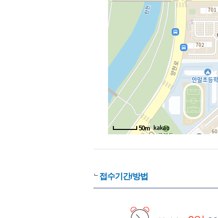
50m
접수기간/방법