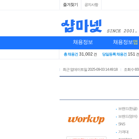
즐겨찾기
공지사항
채용정보
채용정보
맵
31,002
151
총 채용건
건
당일등록 채용건
최근 업데이트일
2025-09-03 14:49:18
조회수
65
브랜드(한글)
브랜드(영어)
SNS
가격대