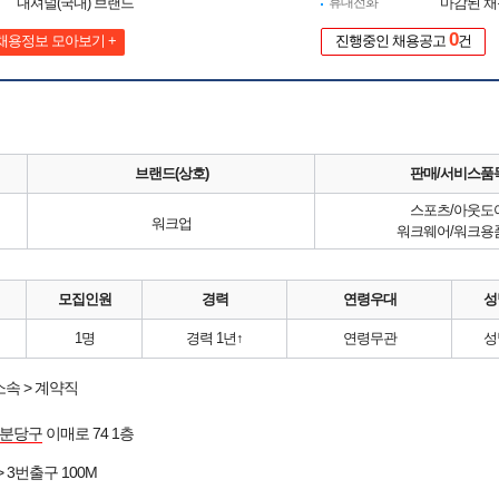
내셔널(국내) 브랜드
휴대전화
마감된 
0
채용정보 모아보기 +
진행중인 채용공고
건
브랜드(상호)
판매/서비스품
스포츠/아웃도
워크업
워크웨어/워크용
모집인원
경력
연령우대
성
1명
경력 1년↑
연령무관
성
속 > 계약직
 분당구
이매로 74 1층
> 3번출구 100M