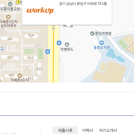
경기 성남시 분당구 이매로 74 1층
제출서류
이력서
자기소개서