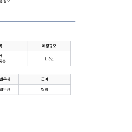
채용정보
목
매장규모
어
1~3인
품류
별우대
급여
별무관
협의