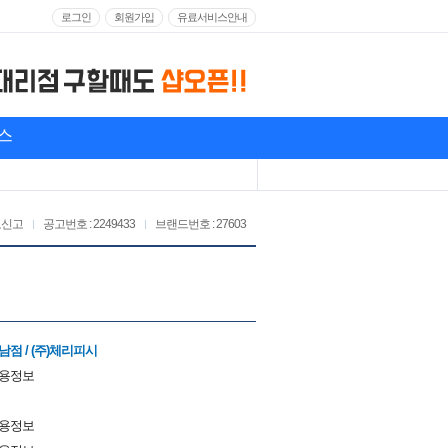
로그인
회원가입
유료서비스안내
스
고신고
공고번호 : 2249433
브랜드번호 : 27603
점 / (주)체리피시
채용정보
채용정보