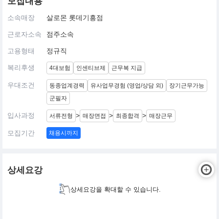
모집내용
소속매장
살로몬 롯데기흥점
근로자소속
점주소속
고용형태
정규직
복리후생
4대보험
인센티브제
근무복 지급
우대조건
동종업계경력
유사업무경험 (영업/상담 외)
장기근무가능
군필자
입사과정
>
>
>
서류전형
매장면접
최종합격
매장근무
모집기간
채용시까지
상세요강
상세요강을 확대할 수 있습니다.