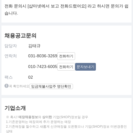
전화 문의시 [샵마넷에서 보고 전화드렸어요] 라고 하시면 문의가 쉽
습니다.
채용공고문의
담당자
김태규
연락처
031-8036-3269
전화하기
010-7423-6005
전화하기
문자보내기
팩스
02
꼭 확인하세요
임금체불사업주 명단확인
기업소개
※ 혹시!
매장채용정보
와
상이한
기업(SHOP)정보일 경우
1.기존운영하는 매장외에 추가 운영하는 매장
2.기존매장을 철수하고 새롭게 신규매장을 오픈했으나 기업(SHOP)정보 미변경중인
상태