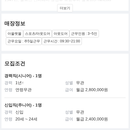
Salomon)에 의해 탄생한 프랑스 정통 아웃도어 브랜드 살로몬
더보기
(Salomon)은 지난 66년간 세계 스포츠 시장을 선도해왔다.
특히 Hiking Shoes와 Trail Running 부분에서 Global No.1 브랜드로
서 성장을 거듭해왔고, 현재는 세계 3대 스포츠 그룹인 “아머스포츠
매장정보
(Amer Sprots)에서 운영하고 있다.0
전세계 160여개 국에서 판매되는 살로몬의 세계적 성장은, 끊임없
아울렛몰
스포츠/아웃도어
아웃도어
근무인원 : 3~5인
는 진화와 기술 개발을 위해 노력하는 기업 문화가 이루어 낸 결과
다.
근무요일 : 주5일근무
근무시간 : 09:30~21:00
“Pioneer of Mountain Sports”
모집조건
1992년 Hiking Shoes의 론칭을 시작으로 1998년 Trail Running
Shoes를 선보인 살로몬은, 트레일러닝 시장을 개척하며 글로벌 마
경력직(시니어) - 1명
운틴 스포츠의 진보를 가져왔다.
경력
1년↑
성별
무관
연령
연령무관
급여
월급 2,800,000원
신입직(주니어) - 1명
경력
신입
성별
무관
연령
20세 ~ 24세
급여
월급 2,400,000원