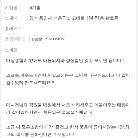
기업명
S기흥
소재지
경기 용인시 기흥구 신고매로 124 B1층 살로몬
홈페이지
운영브랜드
살로몬
SALOMON
소개말
매장경험이 없어도 배울의지와 성실함만 갖고 오시면 됩니다 !
스포츠,아웃도어경험이 있으신분은 그만큼 대우해드리고 더 알아
갈수있게 가르쳐드려요 !!
매니저님과 직원들 매장에서 서로 배려해주고 이끌어주는 매장이
라 같이일하시면서 힘든일은 없으실거예요 ~!
조금 더 좋은조건의 매장 ,즐겁고 항상 웃음이 끊이지않는매장.최
고의 복지를 원하신다면 주저말고!!!