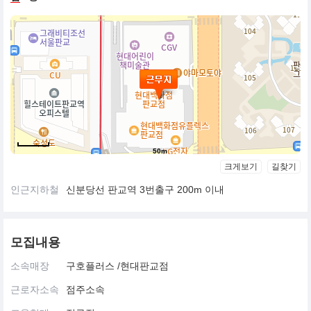
50m
크게보기
길찾기
인근지하철
신분당선 판교역 3번출구 200m 이내
모집내용
소속매장
구호플러스 /현대판교점
근로자소속
점주소속