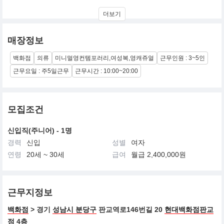
구호플러스 (kuho plus) 는 컨템포러리 미니멀리즘에 매력적인 영
더보기
감성을 'plus' 하여 새롭고 감각적인 상품을 제안합니다. 클린하고 구
조적인 실루엣, 정제된 유니크함이 돋보이는 디자인, 좋은 소재와 높
은 품질로 차별적 가치를 전달합니다.
매장정보
백화점
의류
미니멀영컨템포러리,여성복,영캐쥬얼
근무인원 : 3~5인
근무요일 : 주5일근무
근무시간 : 10:00~20:00
모집조건
신입직(주니어) - 1명
경력
신입
성별
여자
연령
20세 ~ 30세
급여
월급 2,400,000원
근무지정보
백화점
> 경기
성남시 분당구
판교역로146번길 20
현대백화점판교
점
4층