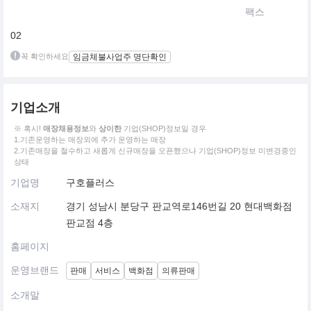
팩스
02
꼭 확인하세요
임금체불사업주 명단확인
기업소개
※ 혹시!
매장채용정보
와
상이한
기업(SHOP)정보일 경우
1.기존운영하는 매장외에 추가 운영하는 매장
2.기존매장을 철수하고 새롭게 신규매장을 오픈했으나 기업(SHOP)정보 미변경중인
상태
기업명
구호플러스
소재지
경기 성남시 분당구 판교역로146번길 20 현대백화점
판교점 4층
홈페이지
운영브랜드
판매
서비스
백화점
의류판매
소개말