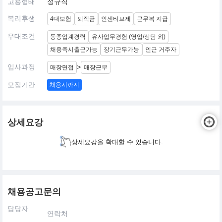
고용형태
정규직
복리후생
4대보험
퇴직금
인센티브제
근무복 지급
우대조건
동종업계경력
유사업무경험 (영업/상담 외)
채용즉시출근가능
장기근무가능
인근 거주자
입사과정
>
매장면접
매장근무
모집기간
채용시까지
상세요강
상세요강을 확대할 수 있습니다.
채용공고문의
담당자
연락처