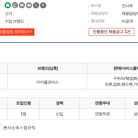
부서명
인사부
고가
채용담당자
채용담당
수입 브랜드
휴대전화
비공개
1
채용정보 모아보기 +
진행중인 채용공고
건
브랜드(상호)
판매/서비스품
구두/피혁/잡화
마이클코어스
의류,잡화,핸드백,가
모집인원
경력
연령우대
성
1명
신입
연령무관
성
본사소속 > 정규직