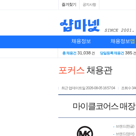
즐겨찾기
공지사항
채용정보
채용정보
맵
31,038
385
총 채용건
건
당일등록 채용건
포커스
채용관
최근 업데이트일
2026-08-05 16:57:04
조회수
34
마이클코어스 매장 
브랜드(한글)
브랜드(영어)