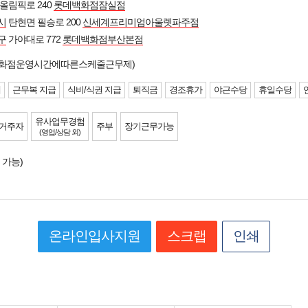
올림픽로 240
롯데백화점잠실점
시
탄현면 필승로 200
신세계프리미엄아울렛파주점
구
가야대로 772
롯데백화점부산본점
/백화점운영시간에따른스케줄근무제)
제
근무복 지급
식비/식권 지급
퇴직금
경조휴가
야근수당
휴일수당
유사업무경험
 거주자
주부
장기근무가능
(영업/상담 외)
 가능)
온라인입사지원
스크랩
인쇄