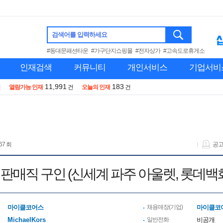
검색어를 입력하세요
#동대문패션타운
#가구단지쇼핑몰
#전자상가
#고속도로휴게소
인재검색
커뮤니티
개인서비스
기업서비
11,991
183
건
열람가능 인재
건
오늘의 인재
건
67 회
공
판매직 구인 (신세계 파주 아울렛, 롯데백화
마이클코어스
채용매장(기업)
마이클코
MichaelKors
일반전화
비공개