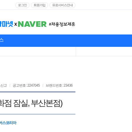
로그인
회원가입
유료서비스안내
스
고신고
공고번호 : 2247045
브랜드번호 : 23436
점 잠실, 부산본점)
어스코리아