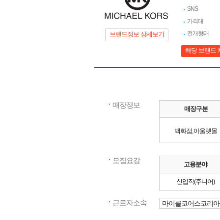
SNS
가격대
전개형태
브랜드정보 상세보기
해당 브랜드 
매장정보
매장구분
백화점,아울렛몰
모집요강
고용분야
신입직(주니어)
근로자소속
마이클코어스코리아