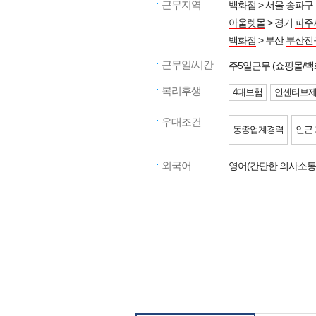
근무지역
백화점
> 서울
송파구
아울렛몰
> 경기
파주
백화점
> 부산
부산진
근무일/시간
주5일근무 (쇼핑몰
복리후생
4대보험
인센티브
우대조건
동종업계경력
인근
외국어
영어(간단한 의사소통