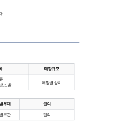
자
목
매장규모
류
매장별 상이
방,신발
별우대
급여
별무관
협의