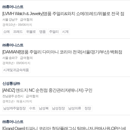
㈜휴머니스트
[LVMH Watch & Jewelry]명품 주얼리&와치 쇼메/프레드/위블로 전국 점
장/부점장/판매사원 채용
서울 강남구
급여협의
경력10년↑ 09/06까지
쇼메
프레드
위블로
명품
주얼리
시계
㈜휴머니스트
[DAMIANI]명품 주얼리 다미아니 코리아 전국(서울/경기/부산) 백화점
부점장/판매사원 채용
서울 송파구
급여협의
경력8년↑ 09/06까지
시계및귀금속제품
신성통상㈜
[ANDZ] 앤드지 NC 순천점 중간관리자(매니저) 구인
전남광주 순천시
급여협의
경력1년↑ 채용시까지
남성캐주얼정장
수트
남성복
남성정장
남성의류
정장
㈜휴머니스트
[Grand Open] 티파니 코리아 청담플래그십 팀매니저,판매사원,OP/신세