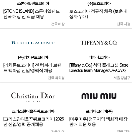
스톤아일랜드코리아
(주)토즈코리아
[STONE ISLAND] 스톤아일랜드
토즈코리아 정규직 채용 (보훈대
전국 매장 전 직급 채용
상자 우대)
전국 매장
전국 지점
(주)리치몬트코리아
티파니코리아
[리치몬트코리아] 전 럭셔리 브랜
[Tiffany & Co.] 청담 플래그십 Store
드 백화점 신입/경력직 채용
Director/Team Manager/OP/CA 채
용
전국 백화점
서울 강남구
크리스챤디올꾸뛰르코리아
프라다코리아(주)
[크리스챤디올꾸뛰르코리아] 2026
[미우미우] 전국지역 백화점 매장
년 신입/경력 공개채용
판매 직원 채용
전국 지역
전국 지점