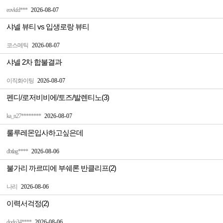
eovkfd***
2026-08-07
샤넬 뷰티 vs 입생로랑 뷰티
코스메틱
2026-08-07
샤넬 2차 합불결과
이직화이팅
2026-08-07
펜디/로저비비에/토즈/발렌티노(3)
ka_n27********
2026-08-07
룰루레몬입사하고싶은데
dbtlag****
2026-08-06
불가리 까르띠에 부쉐론 반클리프(2)
나리
2026-08-06
이력서걱정(2)
dodo34****
2026-08-06