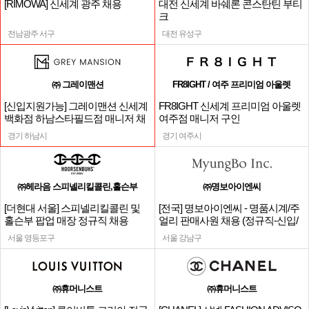
[RIMOWA] 신세계 광주 채용
대전 신세계 바쉐론 콘스탄틴 부티
크
전남광주 서구
대전 유성구
㈜ 그레이맨션
FR8IGHT / 여주 프리미엄 아울렛
[신입지원가능] 그레이맨션 신세계
FR8IGHT 신세계 프리미엄 아울렛
백화점 하남스타필드점 매니저 채
여주점 매니저 구인
용
경기 하남시
경기 여주시
㈜헤라음 스피넬리킬콜린,홀슨부
㈜명보아이엔씨
[더현대 서울] 스피넬리킬콜린 및
[전국] 명보아이엔씨 - 명품시계/주
홀슨부 팝업 매장 정규직 채용
얼리 판매사원 채용 (정규직-신입/
경력)
서울 영등포구
서울 강남구
㈜휴머니스트
㈜휴머니스트