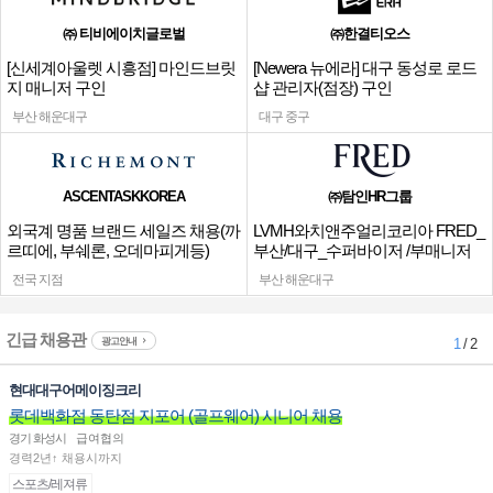
㈜ 티비에이치글로벌
㈜한결티오스
[신세계아울렛 시흥점] 마인드브릿
[Newera 뉴에라] 대구 동성로 로드
지 매니저 구인
샵 관리자(점장) 구인
부산 해운대구
대구 중구
ASCENTASKKOREA
㈜탐인HR그룹
외국계 명품 브랜드 세일즈 채용(까
LVMH와치앤주얼리코리아 FRED_
르띠에, 부쉐론, 오데마피게등)
부산/대구_수퍼바이저 /부매니저
채용
전국 지점
부산 해운대구
긴급 채용관
광고안내
1
/ 2
현대대구어메이징크리
롯데백화점 동탄점 지포어 (골프웨어) 시니어 채용
경기 화성시
급여협의
경력2년↑ 채용시까지
스포츠/레져류