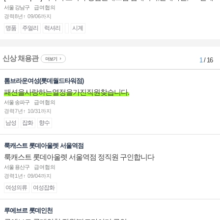
계대전 판매사원 채용
서울 강남구
급여협의
경력8년↑ 09/06까지
명품
주얼리
럭셔리
시계
신상 채용관
더보기
1
/ 16
톰브라운여성(롯데월드타워점)
패션을사랑하는열정을가진직원찾습니다.
서울 송파구
급여협의
경력7년↑ 10/31까지
남성
잡화
향수
룩캐스트 롯데아울렛 서울역점
룩캐스트 롯데아울렛 서울역점 정직원 구인합니다
서울 용산구
급여협의
경력1년↑ 09/04까지
여성의류
여성잡화
루에브르 롯데인천