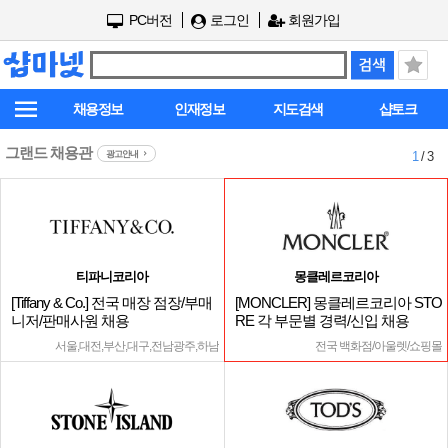
PC버전
로그인
회원가입
채용정보
인재정보
지도검색
샵토크
그랜드 채용관
광고안내
1
/ 3
티파니코리아
몽클레르코리아
[Tiffany & Co.] 전국 매장 점장/부매
[MONCLER] 몽클레르코리아 STO
니저/판매사원 채용
RE 각 부문별 경력/신입 채용
서울,대전,부산,대구,전남광주,하남
전국 백화점/아울렛/쇼핑몰