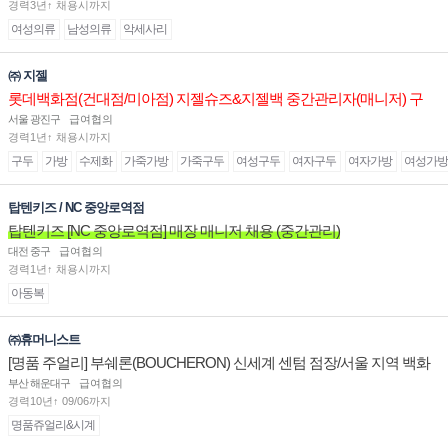
경력3년↑ 채용시까지
여성의류
남성의류
악세사리
㈜ 지젤
롯데백화점(건대점/미아점) 지젤슈즈&지젤백 중간관리자(매니저) 구
인합니다
서울 광진구
급여협의
경력1년↑ 채용시까지
구두
가방
수제화
가죽가방
가죽구두
여성구두
여자구두
여자가방
여성가방
탑텐키즈 / NC 중앙로역점
탑텐키즈 [NC 중앙로역점] 매장 매니저 채용 (중간관리)
대전 중구
급여협의
경력1년↑ 채용시까지
아동복
㈜휴머니스트
[명품 주얼리] 부쉐론(BOUCHERON) 신세계 센텀 점장/서울 지역 백화
점 판매사원 채용
부산 해운대구
급여협의
경력10년↑ 09/06까지
명품쥬얼리&시계