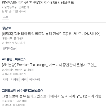
KIMMATIN 킴마틴 / 마뗑킴의 하이엔드컨템브랜드
서울 영등포구
급여협의
경력1년↑ 채용시까지
의류
청담30
[청담30] 갤러리아 타임월드점 뷰티 컨설턴트(매니저, 주니어, 시니어)
채용
대전 서구
급여협의
경력년↑ 채용시까지
뷰티화장품
AK 분당 _ 아르고티
[ AK 분당 ] Premium Tea Lounge _ 아르고티 중간관리 운영자 구인 _
경기 성남시 분당구
급여협의
경력3년↑ 채용시까지
카페
티카페
커피
베이커리
그랭드보떼 성수 플래그쉽스토어
그랭드보떼 성수 플래그쉽스토어 매니저 및 시니어 구인 (중국어 가능
자)
서울 성동구
급여협의
경력3년↑ 08/20까지