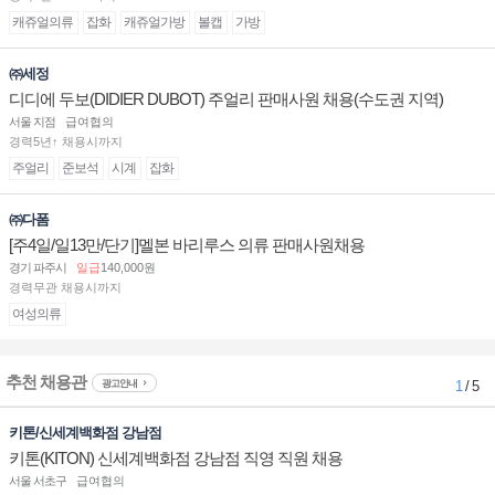
캐쥬얼의류
잡화
캐쥬얼가방
볼캡
가방
㈜세정
디디에 두보(DIDIER DUBOT) 주얼리 판매사원 채용(수도권 지역)
서울 지점
급여협의
경력5년↑ 채용시까지
주얼리
준보석
시계
잡화
㈜다폼
[주4일/일13만/단기]멜본 바리루스 의류 판매사원채용
경기 파주시
일급
140,000원
경력무관 채용시까지
여성의류
추천 채용관
광고안내
1
/ 5
키톤/신세계백화점 강남점
키톤(KITON) 신세계백화점 강남점 직영 직원 채용
서울 서초구
급여협의