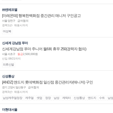
㈜엔에프엘
[마레몬떼] 행복한백화점 중간관리 매니저 구인공고
서울 양천구
급여협의
경력1년↑ 채용시까지
여성복
신세계 강남점 푸마
신세계강남점 푸마 주니어 월6회 휴무 250(경력자 협의)
서울 서초구
월급
2,500,000원
신입 08/21까지
의류신발
신성통상
[ANDZ] 앤드지 롯데백화점 일산점 중간관리자(매니저) 구인
경기 고양시 일산동구
급여협의
경력3년↑ 채용시까지
남성캐주얼정장
캐주얼
셋업
정장
남성
캐릭터
신성통상
앤드지
수트
남
더현대서울