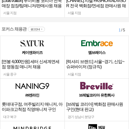
[LouisVuitton] 루이비통 코리아 전국
[CHANEL] 샤넬 FASHION ADVISO
매장 점장/팀매니저/판매사원 채용
R 전국 백화점/면세점 판매사원 채
용
서울 지점
서울 지점
포커스 채용관
광고안내
1
/ 5
케이앤와이즈
엠브레이스
[연봉 4,000만원] 세터 신세계면세
[럭셔리 브랜드] 서울~경기, 신입~
점 명동점 매니저 채용
슈퍼바이저 (정규직)
서울 중구
서울 지점
㈜엔라인
브레빌코리아 유한회사
롯데대구점, 여주빌리지 매니저, 아
[브레빌 코리아] 백화점 판매사원
이파크고척점 직영매니져 구인
구인(현대 판교)
대구 북구
경기 성남시 분당구