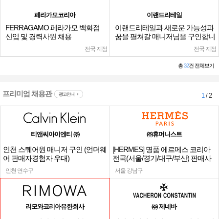
페라가모코리아
이랜드리테일
FERRAGAMO 페라가모 백화점
이랜드리테일과 새로운 가능성과
신입 및 경력사원 채용
꿈을 펼쳐갈 매니저님을 구인합니
다.
전국 지점
전국 지점
총
32
건 전체보기
프리미엄 채용관
광고안내
1
/ 2
티앤씨아이엔티 ㈜
㈜휴머니스트
인천 스퀘어원 매니저 구인 (언더웨
[HERMES] 명품 에르메스 코리아
어 판매자경험자 우대)
전국(서울/경기/대구/부산) 판매사
원
인천 연수구
서울 강남구
리모와코리아유한회사
㈜ 제네바