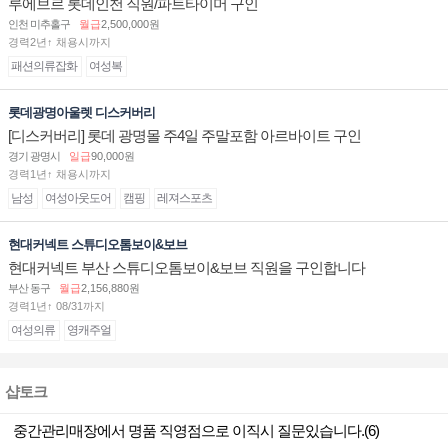
루에브르 롯데인천 직원/파트타이머 구인
인천 미추홀구
월급
2,500,000원
경력2년↑ 채용시까지
패션의류잡화
여성복
롯데광명아울렛 디스커버리
[디스커버리] 롯데 광명몰 주4일 주말포함 아르바이트 구인
경기 광명시
일급
90,000원
경력1년↑ 채용시까지
남성
여성아웃도어
캠핑
레져스포츠
현대커넥트 스튜디오톰보이&보브
현대커넥트 부산 스튜디오톰보이&보브 직원을 구인합니다
부산 동구
월급
2,156,880원
경력1년↑ 08/31까지
여성의류
영캐주얼
샵토크
중간관리매장에서 명품 직영점으로 이직시 질문있습니다.(6)