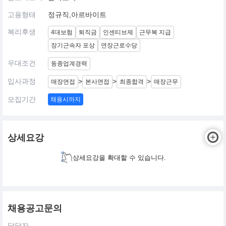
고용형태
정규직,아르바이트
복리후생
4대보험
퇴직금
인센티브제
근무복 지급
장기근속자 포상
연장근로수당
우대조건
동종업계경력
입사과정
>
>
>
매장면접
본사면접
최종합격
매장근무
모집기간
채용시까지
상세요강
상세요강을 확대할 수 있습니다.
채용공고문의
담당자