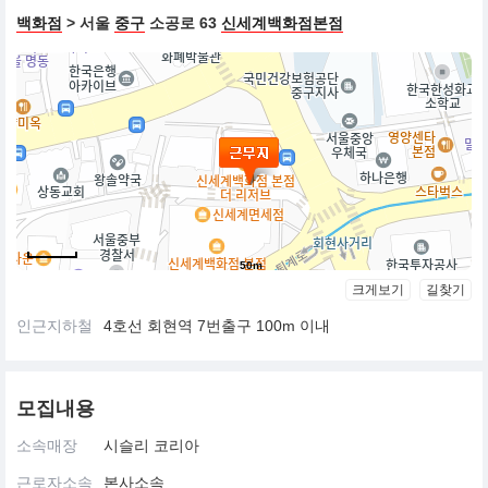
백화점
> 서울
중구
소공로 63
신세계백화점본점
50m
크게보기
길찾기
인근지하철
4호선 회현역 7번출구 100m 이내
모집내용
소속매장
시슬리 코리아
근로자소속
본사소속