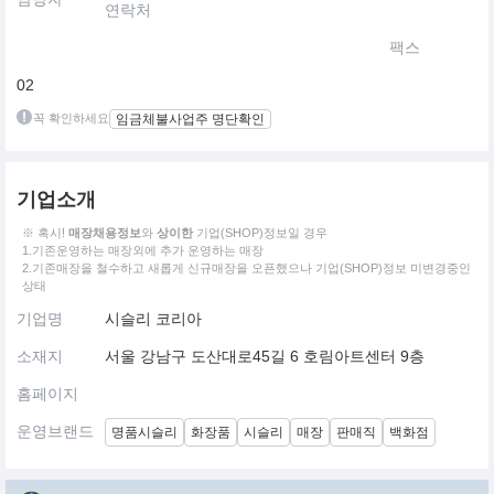
연락처
팩스
02
꼭 확인하세요
임금체불사업주 명단확인
기업소개
※ 혹시!
매장채용정보
와
상이한
기업(SHOP)정보일 경우
1.기존운영하는 매장외에 추가 운영하는 매장
2.기존매장을 철수하고 새롭게 신규매장을 오픈했으나 기업(SHOP)정보 미변경중인
상태
기업명
시슬리 코리아
소재지
서울 강남구 도산대로45길 6 호림아트센터 9층
홈페이지
운영브랜드
명품시슬리
화장품
시슬리
매장
판매직
백화점