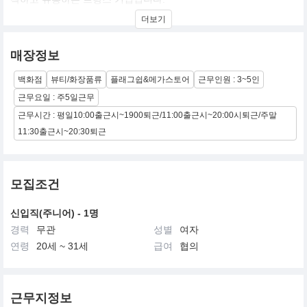
더보기
창업자인 도르나노 가족은 3 대에 걸쳐 화장품을 전문적으로 개발하
였으며, 세계적으로 유명한 여러 브랜드의 개발에도 참여하였습니
다.
매장정보
위베르 도르나노 백작이 시슬리를 창립한 1976년만 하여도, 유럽인
백화점
뷰티/화장품류
플래그쉽&메가스토어
근무인원 : 3~5인
들에게 아로마테라피와 휘또테라피는 생소한 것이었습니다. 식물성
활성 성분과 에센셜 오일을 화장품에 사용하는 것은 그 자체만으로
근무요일 : 주5일근무
어려운 시도이면서 굉장히 독창적인 발상이었습니다.
근무시간 : 평일10:00출근시~1900퇴근/11:00출근시~20:00시퇴근/주말
11:30출근시~20:30퇴근
위베르 도르나노 백작은 숨을 쉬고, 먹고, 치유하는 인간의 삶이 식
물에 밀접히 연관되어 있음을 깨닫게 되었습니다. 또한 식물학 연구
분야가 매우 광범위하기에(지구에 서식하는 식물은 약 800,000개에
이름) 식물의 치유 효과 또한 다양하고 효과적인 것을 알게 됩니다.
모집조건
그는 화장품 업계에서 진정한 개척자로서, 자신의 노하우와 식물화
장품학 연구를 발전시키기 위해 전문적 지식에 엄격한 연구법을 접
신입직(주니어) - 1명
목시킵니다
경력
무관
성별
여자
연령
20세 ~ 31세
급여
협의
근무지정보