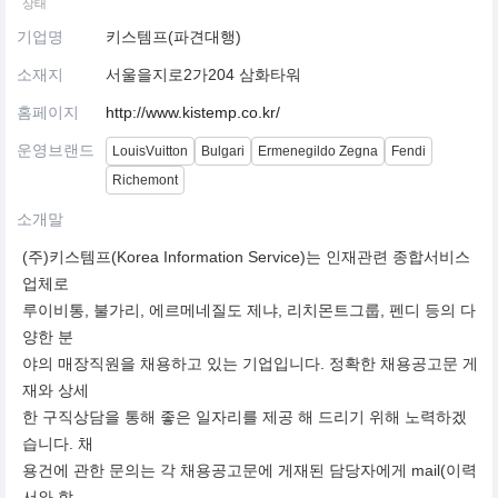
상태
기업명
키스템프(파견대행)
소재지
서울을지로2가204 삼화타워
홈페이지
http://www.kistemp.co.kr/
운영브랜드
LouisVuitton
Bulgari
Ermenegildo Zegna
Fendi
Richemont
소개말
(주)키스템프(Korea Information Service)는 인재관련 종합서비스
업체로
루이비통, 불가리, 에르메네질도 제냐, 리치몬트그룹, 펜디 등의 다
양한 분
야의 매장직원을 채용하고 있는 기업입니다. 정확한 채용공고문 게
재와 상세
한 구직상담을 통해 좋은 일자리를 제공 해 드리기 위해 노력하겠
습니다. 채
용건에 관한 문의는 각 채용공고문에 게재된 담당자에게 mail(이력
서와 함