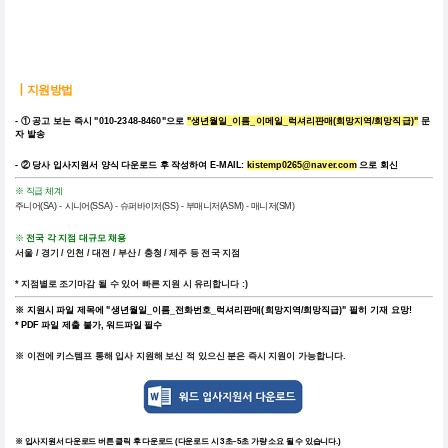
┃
지원방법
- ① 공고 보는 즉시 "010-2348-8460"으로
"생년월일_이름_이메일_럭셔리판매(희망지역/희망직급)"
문
자 발송
- ② 당사 입사지원서 양식 다운로드 후
작성하여
E-MAIL:
kistemp0265@naver.com
으로
회신
※ 직급 체계
주니어(SA) - 시니어(SSA) - 슈퍼바이저(SS) - 부매니저(ASM) - 매니저(SM)
전국 각 지점 대규모 채용
※
서울 / 경기 / 인천 / 대전 / 부산 / 충청 / 제주 등 전국 지점
* 지점별로 조기마감 될 수 있어 빠른 지원 시 유리합니다 :)
※ 지원시 파일 제목에
"생년월일_이름_전화번호_럭셔리판매(희망지역/희망직급)"
필히 기재 요망!
* PDF 파일 제출 불가, 워드파일 필수
※ 이전에 키스템프 통해 입사 지원해 보신 적 있으신 분은 즉시 지원이 가능합니다.
※ 입사지원서 다운로드 버튼 클릭 후 다운로드
(다운로드 시 3초~5초 가량 소요 될 수 있습니다.)