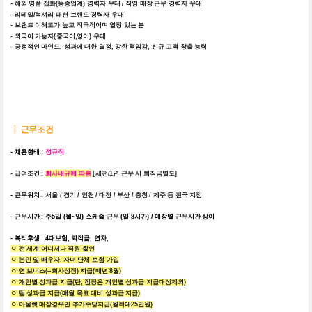
- 해외 명품 잡화(동종업계) 경력자 우대 / 직영 매장 근무 경력자 우대
- 리테일/럭셔리 패션 브랜드 경력자 우대
- 브랜드 이해도가 높고 적극적이며 열정 있는 분
- 외국어 가능자(중국어,영어) 우대
- 긍정적인 마인드, 성과에 대한 열정, 강한 책임감, 신규 고객 창출 능력
┃
근무조건
- 채용형태 :
정규직
- 급여조건 :
회사내규에 따름
[세전/1년 근무 시 퇴직금별도]
- 근무위치 :
서울 / 경기 / 인천 / 대전 / 부산 / 충청 / 제주 등 전국 지점
- 근무시간 : 주5일 (월~일) 스케쥴 근무 (일 8시간) / 매장별 근무시간 상이
- 복리후생 : 4대보험, 퇴직금,
연차,
ㅇ
전 세계 어디서나 직원 할인
ㅇ
본인 및 배우자, 자녀 단체 보험 가입
ㅇ
연 보너스(=회사성장) 지급(매년 8월)
ㅇ
개인별 성과급 지급(단, 점장은 개인별 성과급 지급대상제외)
ㅇ
팀 성과급 지급(매월 목표 대비 성과급 지급)
ㅇ
아울렛 매장경우만 추가수당지급(월최대25만원)