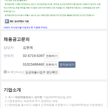
* 개인정보 보호 및 활용 동의
· 본 채용건에 기재한 개인정보는 입사시 인사업무(입사지원, 계약 및 입사처리)외에 다른 용도로 사용되지 않으며, 지원
하신 이력서는 채용 추천을 위해 키스템프 내부 데이터베이스에 저장됩니다. 채용추천 비동의시, 인재채용팀으로 연락
부탁드립니다.
· 본 채용건에 입사지원서 제출시 당사의 상시 채용 전형 과정에서의 개인정보 활용에 동의한 것으로 간주됩니다.
아래의 자사양식을 다운로드후 지원해 주세요.
채용공고문의
담당자
김현욱
연락처
02-6719-6397
전화하기
01023488460
전화하기
문자보내기
꼭 확인하세요
임금체불사업주 명단확인
기업소개
※ 혹시!
매장채용정보
와
상이한
기업(SHOP)정보일 경우
1.기존운영하는 매장외에 추가 운영하는 매장
2.기존매장을 철수하고 새롭게 신규매장을 오픈했으나 기업(SHOP)정보 미변경중인