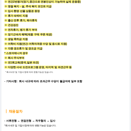
ㅇ
연간2번평가(정기,중간으로 연봉인상이 가능하며 실제 운용중)
ㅇ
명절 복지 - 설, 추석 복지 포인트 지급
ㅇ
입사 환영 선물 상품권 증정
ㅇ
휴가 숙박비 지원
ㅇ
출산 전후 휴가, 육아휴직
ㅇ
건강검진
ㅇ
연차휴가, 병가 휴가 부여
ㅇ
장기근속자 혜택(제품 구매 쿠폰 제공)
ㅇ
생일 축하금 지원
ㅇ
어학비 지원(연간-어학자격증 수당 및 응시료 지원)
ㅇ
각종 경조휴가 및 경조금 지급
* 스토어매니저 경우
ㅇ
회사 주식부여
ㅇ
연1회교육(중국,일본 파견)
ㅇ
다양한 사내 도전프로그램 운영, 타지역 및 파견근무 등
* 회사내규 및 기업사정에 따라 변동가능성 있
습니다.
- 기타사항 : 회사 내규에 따라 초과근무 수당이 월급여에 일부 포함
┃
채용절차
- 서류전형 → 면접전형 → 처우협의 → 입사
*회사내규 및 기업사정에 따라 변동가능성 있
습니다.