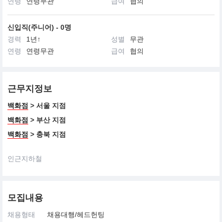
연령
연령무관
급여
협의
신입직(주니어) - 0명
경력
1년↑
성별
무관
연령
연령무관
급여
협의
근무지정보
백화점
> 서울 지점
백화점
> 부산 지점
백화점
> 충북 지점
인근지하철
모집내용
채용형태
채용대행/헤드헌팅