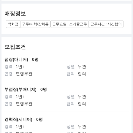
매장정보
백화점
구두/피혁/잡화류
근무요일 : 스케쥴근무
근무시간 : 시간협의
모집조건
점장(매니저) - 0명
경력
1년↑
성별
무관
연령
연령무관
급여
협의
부점장(부매니저) - 0명
경력
1년↑
성별
무관
연령
연령무관
급여
협의
경력직(시니어) - 0명
경력
1년↑
성별
무관