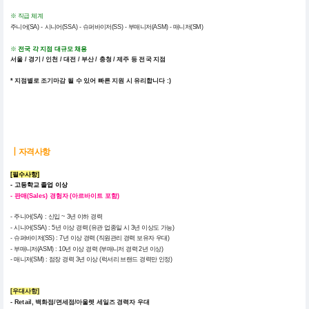
※ 직급 체계
주니어(SA) - 시니어(SSA) - 슈퍼바이저(SS) - 부매니저(ASM) - 매니저(SM)
전국 각 지점 대규모 채용
※
서울 / 경기 / 인천 / 대전 / 부산 / 충청 / 제주 등 전국 지점
* 지점별로 조기마감 될 수 있어 빠른 지원 시 유리합니다 :)
┃
자격사항
[필수사항]
- 고등학교 졸업 이상
-
판매(Sales) 경험자 (아르바이트 포함)
- 주니어(SA) : 신입 ~ 3년 이하 경력
- 시니어(SSA) : 5년 이상 경력 (유관 업종일 시 3년 이상도 가능)
- 슈퍼바이저(SS) : 7년 이상 경력 (직원관리 경력 보유자 우대)
- 부매니저(ASM) : 10년 이상 경력 (부매니저 경력 2년 이상)
- 매니저(SM) : 점장 경력 3년 이상 (럭셔리 브랜드 경력만 인정)
[우대사항]
- Retail, 백화점/면세점/아울렛 세일즈 경력자 우대