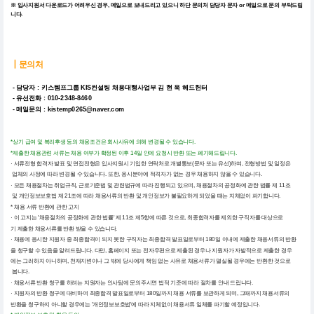
※ 입사지원서 다운로드가 어려우신 경우, 메일으로 보내드리고 있으니
하단 문의처 담당자 문자 or 메일으로 문의 부탁드립
니다.
┃
문의처
- 담당자 : 키스템프그룹 KIS컨설팅 채용대행사업부 김 현 욱 헤드헌터
- 유선전화 : 010-2348-8460
- 메일문의 : kistemp0265@naver.com
*상기 급여 및 복리후생 등의 채용조건은 회사사유에 의해 변경될 수 있습니다.
*제출한 채용관련 서류는 채용 여부가 확정된 이후 14일 안에 요청시 반환 또는 폐기해드립니다.
· 서류전형 합격자 발표 및 면접전형은 입사지원시 기입한 연락처로 개별통보(문자 또는 유선)하며, 전형방법 및 일정은
업체의 사정에 따라 변경될 수 있습니다. 또한, 응시분야에 적격자가 없는 경우 채용하지 않을 수 있습니다.
· 모든 채용절차는 취업규칙, 근로기준법 및 관련법규에 따라 진행되고 있으며, 채용절차의 공정화에 관한 법률 제 11조
및 개인정보보호법 제 21조에 따라 채용서류의 반환 및 개인정보가 불필요하게 되었을 때는 지체없이 파기합니다.
* 채용 서류 반환에 관한 고지
· 이 고지는 '채용절차의 공정화에 관한 법률' 제 11조 제5항에 따른 것으로, 최종합격자를 제외한 구직자를 대상으로
기 제출한 채용서류를 반환 받을 수 있습니다.
· 채용에 응시한 지원자 중 최종합격이 되지 못한 구직자는 최종합격 발표일로부터 180일 이내에 제출한 채용서류의 반환
을 청구할 수 있음을 알려드립니다. 다만, 홈페이지 또는 전자우편으로 제출된 경우나 지원자가 자발적으로 제출한 경우
에는 그러하지 아니하며, 천재지변이나 그 밖에 당사에게 책임 없는 사유로 채용서류가 멸실될 경우에는 반환한 것으로
봅니다.
· 채용서류 반환 청구를 하려는 지원자는 인사팀에 문의주시면 법적 기준에 따라 절차를 안내 드립니다.
· 지원자의 반환 청구에 대비하여 최종합격 발표일로부터 180일까지 채용 서류를 보관하게 되며, 그때까지 채용서류의
반환을 청구하지 아니할 경우에는 '개인정보보호법'에 따라 지체없이 채용서류 일체를 파기할 예정입니다.